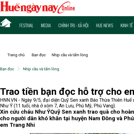
FESTIVAL
MEDIA
CHÍNH TRỊ - XÃ HỘI
HUE NEWS
KINH TẾ
Trang chủ
Bạn đọc
Nhịp cầu và tấm lòng
Bạn đọc
Nhịp cầu và tấm lòng
Trao tiền bạn đọc hỗ trợ cho 
HNN.VN - Ngày 9/5, đại diện Quỹ Sen xanh Báo Thừa Thiên Huế đ
Như Ý (11 tuổi, nhà ở xóm 7, An Lưu, Phú Mỹ, Phú Vang).
Xin cứu cháu Như Ý
Quỹ Sen xanh trao quà cho hoàn
cho người dân khó khăn tại huyện Nam Đông và Phú
em Trang Nhi