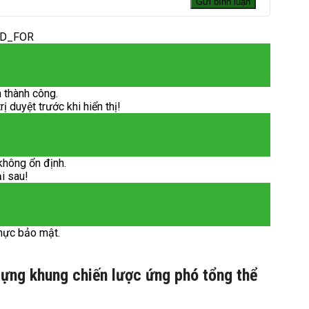
ED_FOR
 thành công.
 duyệt trước khi hiển thị!
không ổn định.
ại sau!
hực bảo mật.
ựng khung chiến lược ứng phó tổng thể