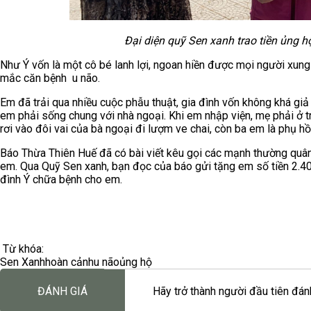
Đại diện quỹ Sen xanh trao tiền ủng 
Như Ý vốn là một cô bé lanh lợi, ngoan hiền được mọi người xung
mắc căn bệnh u não.
Em đã trải qua nhiều cuộc phẫu thuật, gia đình vốn không khá gi
em phải sống chung với nhà ngoại. Khi em nhập viện, mẹ phải ở tr
rơi vào đôi vai của bà ngoại đi lượm ve chai, còn ba em là phụ h
Báo Thừa Thiên Huế đã có bài viết kêu gọi các mạnh thường quân
em. Qua Quỹ Sen xanh, bạn đọc của báo gửi tặng em số tiền 2.4
đình Ý chữa bệnh cho em.
Từ khóa:
Sen Xanh
hoàn cảnh
u não
ủng hộ
ĐÁNH GIÁ
Hãy trở thành người đầu tiên đánh