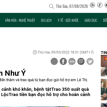
Thứ Sáu, 07/08/2026
VĂN HÓA - NGHỆ THUẬT
DU LỊCH
Y TẾ - SỨC KHỎE
GIÁO DỤC
ĐỜ
Thứ Hai, 09/05/2022 18:31
(GMT+7)
TIN
em Như Ý
ến thăm và trao quà từ bạn đọc gửi hỗ trợ em Lê Thị
 cảnh khó khăn, bệnh tật
Trao 350 suất quà
 Lộc
Trao tiền bạn đọc hỗ trợ cho hoàn cảnh