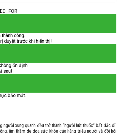
DED_FOR
 thành công.
 duyệt trước khi hiển thị!
không ổn định.
ại sau!
hực bảo mật.
g người xung quanh đều trở thành “người hút thuốc” bất đắc dĩ.
 cộng, âm thầm đe dọa sức khỏe của hàng triệu người và đòi hỏi