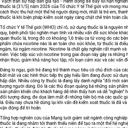
“Vạch trần sự hấp dẫn giả tạo - Hành động để đẩy lùi nạn nghiện 
thuốc lá (31/5) năm 2026 của Tổ chức Y tế Thế giới với mong m
cách thức thu hút một thế hệ người dùng mới, nhất là trẻ em, than
thuốc lá khi biện pháp kiểm soát ngày càng chặt chẽ trên toàn cầ
Tổ chức Y tế Thế giới (WHO) chỉ rõ, sử dụng thuốc lá là nguyên n
quỵ, bệnh phổi tắc nghẽn mạn tính và nhiều vấn đề sức khỏe khác. 
quan thuốc lá, trong đó có khoảng 1,6 triệu ca tử vong do các bệ
phẩm chứa nicotine nào là an toàn cho sức khỏe, từ thuốc lá điếu, 
ngậm, túi ngậm nicotine. Nicotine là chất gây nghiện rất mạnh và 
niên. Việc tiếp xúc với nicotine trong giai đoạn này gây ra những
nhận thức, giảm khả năng học tập, rối loạn cảm xúc và các vấn đ
Đáng lo ngại, giới trẻ đang trở thành mục tiêu có chủ đích của các
bắt mắt và các hình thức tiếp thị gây hiểu lầm đang được sử dụn
hấp dẫn. Nhiều công ty thuốc lá đang lấy danh nghĩa “đổi mới sá
tượng người dùng. Đó là các thủ đoạn quảng bá những sản phẩm n
sản phẩm khiến cho khách hàng dễ nhìn thấy hơn và dễ “nghiện” hơ
đối tượng dùng, đe dọa làm mất đi những tiến bộ mà các quốc gi
lá. Điều này chưa hề dừng lại khi vấn đề kiểm soát thuốc lá đã và
vận động để trì hoãn.
Tổng hợp nghiên cứu của Mạng lưới giám sát ngành công nghiệp 
thuốc lá đang nhắm tới thanh thiếu niên để tạo ra một thế hệ ngh