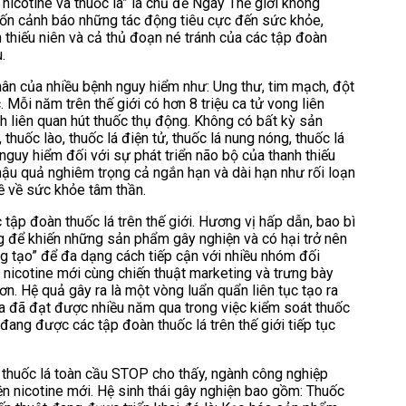
nicotine và thuốc lá” là chủ đề Ngày Thế giới không
uốn cảnh báo những tác động tiêu cực đến sức khỏe,
h thiếu niên và cả thủ đoạn né tránh của các tập đoàn
u.
hân của nhiều bệnh nguy hiểm như: Ung thư, tim mạch, đột
Mỗi năm trên thế giới có hơn 8 triệu ca tử vong liên
nh liên quan hút thuốc thụ động. Không có bất kỳ sản
thuốc lào, thuốc lá điện tử, thuốc lá nung nóng, thuốc lá
nguy hiểm đối với sự phát triển não bộ của thanh thiếu
 hậu quả nghiêm trọng cả ngắn hạn và dài hạn như rối loạn
ề về sức khỏe tâm thần.
 tập đoàn thuốc lá trên thế giới. Hương vị hấp dẫn, bao bì
g để khiến những sản phẩm gây nghiện và có hại trở nên
ng tạo” để đa dạng cách tiếp cận với nhiều nhóm đối
icotine mới cùng chiến thuật marketing và trưng bày
n. Hệ quả gây ra là một vòng luẩn quẩn liên tục tạo ra
a đã đạt được nhiều năm qua trong việc kiểm soát thuốc
 đang được các tập đoàn thuốc lá trên thế giới tiếp tục
thuốc lá toàn cầu STOP cho thấy, ngành công nghiệp
iện nicotine mới. Hệ sinh thái gây nghiện bao gồm: Thuốc