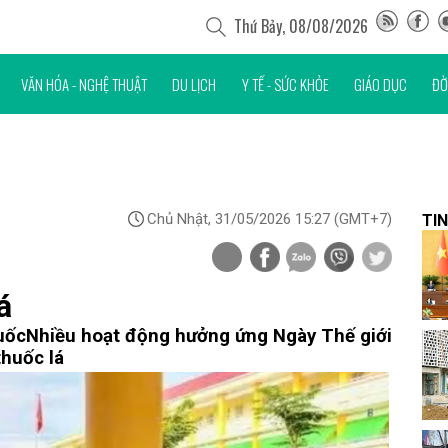
Thứ Bảy, 08/08/2026
VĂN HÓA - NGHỆ THUẬT
DU LỊCH
Y TẾ - SỨC KHỎE
GIÁO DỤC
ĐỜ
Chủ Nhật, 31/05/2026 15:27
(GMT+7)
TIN
á
uốc
Nhiều hoạt động hưởng ứng Ngày Thế giới
thuốc lá