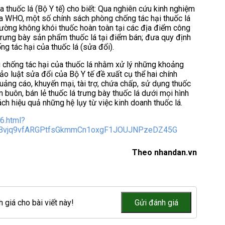
 thuốc lá (Bộ Y tế) cho biết: Qua nghiên cứu kinh nghiệm
của WHO, một số chính sách phòng chống tác hại thuốc lá
rường không khói thuốc hoàn toàn tại các địa điểm công
 trưng bày sản phẩm thuốc lá tại điểm bán; đưa quy định
g tác hại của thuốc lá (sửa đổi).
g chống tác hại của thuốc lá nhằm xử lý những khoảng
hảo luật sửa đổi của Bộ Y tế đề xuất cụ thể hai chính
quảng cáo, khuyến mại, tài trợ, chứa chấp, sử dụng thuốc
n buôn, bán lẻ thuốc lá trưng bày thuốc lá dưới mọi hình
ch hiệu quả những hệ lụy từ việc kinh doanh thuốc lá.
6.html?
Bvjq9vfARGPtfsGkmmCn1oxgF1JOUJNPzeDZ45G
Theo nhandan.vn
 giá cho bài viết này!