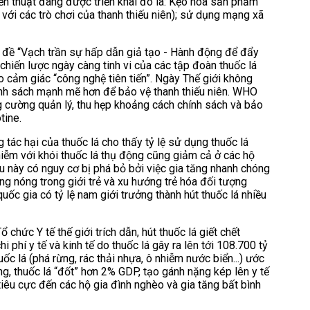
chiến thuật đang được triển khai đó là: Kẹo hóa sản phẩm
với các trò chơi của thanh thiếu niên); sử dụng mạng xã
đề “Vạch trần sự hấp dẫn giả tạo - Hành động để đẩy
 chiến lược ngày càng tinh vi của các tập đoàn thuốc lá
ạo cảm giác “công nghệ tiên tiến”. Ngày Thế giới không
ính sách mạnh mẽ hơn để bảo vệ thanh thiếu niên. WHO
ng cường quản lý, thu hẹp khoảng cách chính sách và bảo
tine.
tác hại của thuốc lá cho thấy tỷ lệ sử dụng thuốc lá
hiễm với khói thuốc lá thụ động cũng giảm cả ở các hộ
ựu này có nguy cơ bị phá bỏ bởi việc gia tăng nhanh chóng
nung nóng trong giới trẻ và xu hướng trẻ hóa đối tượng
ốc gia có tỷ lệ nam giới trưởng thành hút thuốc lá nhiều
hức Y tế thế giới trích dẫn, hút thuốc lá giết chết
phí y tế và kinh tế do thuốc lá gây ra lên tới 108.700 tỷ
 lá (phá rừng, rác thải nhựa, ô nhiễm nước biển...) ước
 thuốc lá “đốt” hơn 2% GDP, tạo gánh nặng kép lên y tế
tiêu cực đến các hộ gia đình nghèo và gia tăng bất bình