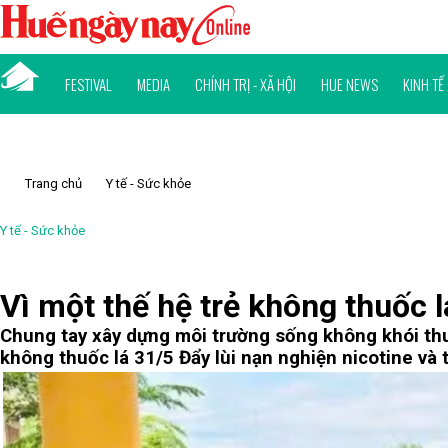
FESTIVAL
MEDIA
CHÍNH TRỊ - XÃ HỘI
HUE NEWS
KINH TẾ
Trang chủ
Y tế - Sức khỏe
Y tế - Sức khỏe
Vì một thế hệ trẻ không thuốc l
Chung tay xây dựng môi trường sống không khói th
không thuốc lá 31/5
Đẩy lùi nạn nghiện nicotine và 