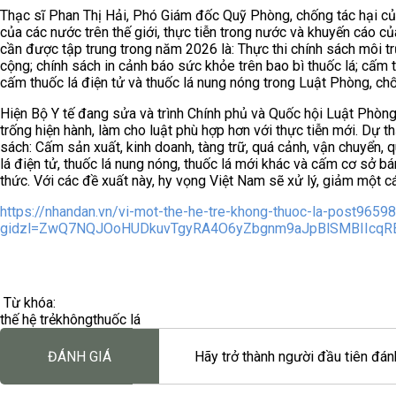
Thạc sĩ Phan Thị Hải, Phó Giám đốc Quỹ Phòng, chống tác hại của
của các nước trên thế giới, thực tiễn trong nước và khuyến cáo 
cần được tập trung trong năm 2026 là: Thực thi chính sách môi t
cộng; chính sách in cảnh báo sức khỏe trên bao bì thuốc lá; cấm
cấm thuốc lá điện tử và thuốc lá nung nóng trong Luật Phòng, chốn
Hiện Bộ Y tế đang sửa và trình Chính phủ và Quốc hội Luật Phòn
trống hiện hành, làm cho luật phù hợp hơn với thực tiễn mới. Dự t
sách: Cấm sản xuất, kinh doanh, tàng trữ, quá cảnh, vận chuyển, 
lá điện tử, thuốc lá nung nóng, thuốc lá mới khác và cấm cơ sở bá
thức. Với các đề xuất này, hy vọng Việt Nam sẽ xử lý, giảm một cá
https://nhandan.vn/vi-mot-the-he-tre-khong-thuoc-la-post96598
gidzl=ZwQ7NQJOoHUDkuvTgyRA4O6yZbgnm9aJpBlSMBIIcqR
Từ khóa:
thế hệ trẻ
không
thuốc lá
ĐÁNH GIÁ
Hãy trở thành người đầu tiên đánh