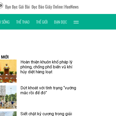
Bạn Đọc Gửi Bài
Đọc Báo Giấy Online
HueNews
I SỐNG
THỂ THAO
THẾ GIỚI
BẠN ĐỌC
 MỚI
Hoàn thiện khuôn khổ pháp lý
phòng, chống phổ biến vũ khí
hủy diệt hàng loạt
Dứt khoát với tình trạng “vướng
mắc rồi để đó”
Siết chặt kỷ cương trong giải