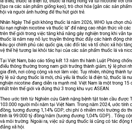
lá điếu, thuốc lá điện tử, thuốc lá nung nóng và túi nicotine với 
(tạo ra các sản phẩm giống kẹo); trò chơi hóa (gắn các sản phẩm 
hội và người ảnh hưởng để thu hút giới trẻ.
Nhân Ngày Thế giới không thuốc lá năm 2026, WHO lựa chọn chủ 
lùi nạn nghiện nicotine và thuốc lá” để nâng cao nhận thức về các
trên thế giới trong việc tăng khả năng gây nghiện trong khi vẫn t
thuốc lá năm nay nỗ lực truyền thông thúc đẩy các hành động ch
kêu gọi chính phủ các quốc gia, các đối tác và tổ chức xã hội tă
vệ thế hệ tương lai khỏi tác hại của các sản phẩm thuốc lá và nico
Tại Việt Nam, báo cáo tổng kết 13 năm thi hành Luật Phòng chống 
điếu thông thường trong nam giới trưởng thành giảm; tỷ lệ phơi n
gia đình, nơi công cộng và nơi làm việc. Tuy nhiên, những thành t
tỷ lệ sử dụng thuốc lá mới, chủ yếu là thuốc lá điện tử, thuốc lá 
nghiện nicotine đang diễn ra mạnh mẽ. Việt Nam là một trong 15 qu
nhất trên thế giới và đứng thứ 3 trong khu vực ASEAN.
Theo ước tính từ Nghiên cứu Gánh nặng bệnh tật toàn cầu được Tổ c
103.000 người mỗi năm tại Việt Nam. Trong năm 2024, ước tính chi 
đồng, tương đương 1,14% GDP; chi phí ô nhiễm môi trường do thuốc
tính là 99.000 tỷ đồng/năm (tương đương 1,04% GDP)… Tổng cộng,
và môi trường. Ngoài ra, việc sử dụng thuốc lá cũng có tác động 
đẳng xã hội.