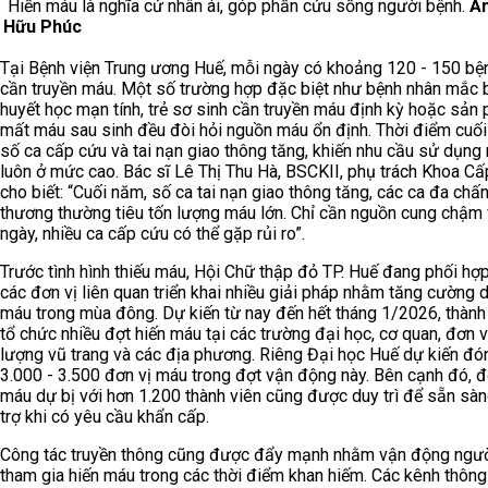
Hiến máu là nghĩa cử nhân ái, góp phần cứu sống người bệnh.
Ản
Hữu Phúc
Tại Bệnh viện Trung ương Huế, mỗi ngày có khoảng 120 - 150 bệ
cần truyền máu. Một số trường hợp đặc biệt như bệnh nhân mắc 
huyết học mạn tính, trẻ sơ sinh cần truyền máu định kỳ hoặc sản 
mất máu sau sinh đều đòi hỏi nguồn máu ổn định. Thời điểm cuối
số ca cấp cứu và tai nạn giao thông tăng, khiến nhu cầu sử dụng
luôn ở mức cao. Bác sĩ Lê Thị Thu Hà, BSCKII, phụ trách Khoa C
cho biết: “Cuối năm, số ca tai nạn giao thông tăng, các ca đa chấ
thương thường tiêu tốn lượng máu lớn. Chỉ cần nguồn cung chậm 
ngày, nhiều ca cấp cứu có thể gặp rủi ro”.
Trước tình hình thiếu máu, Hội Chữ thập đỏ TP. Huế đang phối hợp
các đơn vị liên quan triển khai nhiều giải pháp nhằm tăng cường 
máu trong mùa đông. Dự kiến từ nay đến hết tháng 1/2026, thành
tổ chức nhiều đợt hiến máu tại các trường đại học, cơ quan, đơn v
lượng vũ trang và các địa phương. Riêng Đại học Huế dự kiến đ
3.000 - 3.500 đơn vị máu trong đợt vận động này. Bên cạnh đó, đ
máu dự bị với hơn 1.200 thành viên cũng được duy trì để sẵn sà
trợ khi có yêu cầu khẩn cấp.
Công tác truyền thông cũng được đẩy mạnh nhằm vận động ngư
tham gia hiến máu trong các thời điểm khan hiếm. Các kênh thông 