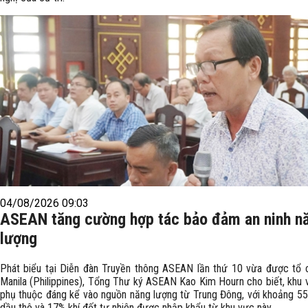
04/08/2026 09:03
ASEAN tăng cường hợp tác bảo đảm an ninh n
lượng
Phát biểu tại Diễn đàn Truyền thông ASEAN lần thứ 10 vừa được tổ 
Manila (Philippines), Tổng Thư ký ASEAN Kao Kim Hourn cho biết, khu 
phụ thuộc đáng kể vào nguồn năng lượng từ Trung Đông, với khoảng 5
dầu thô và 17% khí đốt tự nhiên được nhập khẩu từ khu vực này.