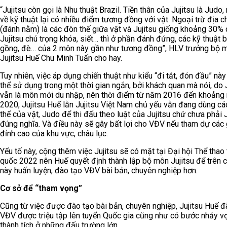
“Jujitsu còn gọi là Nhu thuật Brazil. Tiền thân của Jujitsu là Judo
về kỹ thuật lại có nhiều điểm tương đồng với vật. Ngoại trừ địa c
(đánh nằm) là các đòn thế giữa vật và Jujitsu giống khoảng 30%
Jujitsu chú trọng khóa, siết… thì ở phần đánh đứng, các kỹ thuật b
gồng, đè… của 2 môn này gần như tương đồng”, HLV trưởng bộ 
Jujitsu Huế Chu Minh Tuấn cho hay.
Tuy nhiên, việc áp dụng chiến thuật như kiểu “đi tắt, đón đầu” này
thể sử dụng trong một thời gian ngắn, bởi khách quan mà nói, do 
vẫn là môn mới du nhập, nên thời điểm từ năm 2016 đến khoảng
2020, Jujitsu Huế lẫn Jujitsu Việt Nam chủ yếu vẫn đang dùng c
thế của vật, Judo để thi đấu theo luật của Jujitsu chứ chưa phải J
đúng nghĩa. Và điều này sẽ gây bất lợi cho VĐV nếu tham dự các 
đỉnh cao của khu vực, châu lục.
Yếu tố này, cộng thêm việc Jujitsu sẽ có mặt tại Đại hội Thể thao
quốc 2022 nên Huế quyết định thành lập bộ môn Jujitsu để trên 
này huấn luyện, đào tạo VĐV bài bản, chuyên nghiệp hơn.
Cơ sở để “tham vọng”
Cũng từ việc được đào tạo bài bản, chuyên nghiệp, Jujitsu Huế đ
VĐV được triệu tập lên tuyển Quốc gia cũng như có bước nhảy vọ
thành tích ở những đấu trường lớn.