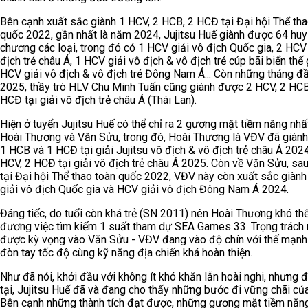
Bên cạnh xuất sắc giành 1 HCV, 2 HCB, 2 HCĐ tại Đại hội Thể tha
quốc 2022, gần nhất là năm 2024, Jujitsu Huế giành được 64 huy
chương các loại, trong đó có 1 HCV giải vô địch Quốc gia, 2 HCV 
địch trẻ châu Á, 1 HCV giải vô địch & vô địch trẻ cúp bãi biển thế g
HCV giải vô địch & vô địch trẻ Đông Nam Á... Còn những tháng 
2025, thầy trò HLV Chu Minh Tuấn cũng giành được 2 HCV, 2 HCB
HCĐ tại giải vô địch trẻ châu Á (Thái Lan).
Hiện ở tuyển Jujitsu Huế có thể chỉ ra 2 gương mặt tiềm năng nhất
Hoài Thương và Văn Sửu, trong đó, Hoài Thương là VĐV đã giành
1 HCB và 1 HCĐ tại giải Jujitsu vô địch & vô địch trẻ châu Á 2024
HCV, 2 HCĐ tại giải vô địch trẻ châu Á 2025. Còn về Văn Sửu, s
tại Đại hội Thể thao toàn quốc 2022, VĐV này còn xuất sắc giàn
giải vô địch Quốc gia và HCV giải vô địch Đông Nam Á 2024.
Đáng tiếc, do tuổi còn khá trẻ (SN 2011) nên Hoài Thương khó t
đương việc tìm kiếm 1 suất tham dự SEA Games 33. Trọng trách 
được kỳ vọng vào Văn Sửu - VĐV đang vào độ chín với thế mạnh 
đòn tay tốc độ cùng kỹ năng địa chiến khá hoàn thiện.
Như đã nói, khởi đầu với không ít khó khăn lẫn hoài nghi, nhưng đ
tại, Jujitsu Huế đã và đang cho thấy những bước đi vững chãi củ
Bên cạnh những thành tích đạt được, những gương mặt tiềm năn