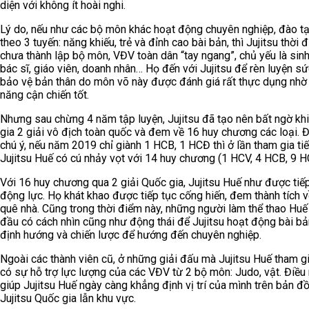
diện với không ít hoài nghi.
Lý do, nếu như các bộ môn khác hoạt động chuyên nghiệp, đào 
theo 3 tuyến: năng khiếu, trẻ và đỉnh cao bài bản, thì Jujitsu thời 
chưa thành lập bộ môn, VĐV toàn dân “tay ngang”, chủ yếu là sinh
bác sĩ, giáo viên, doanh nhân… Họ đến với Jujitsu để rèn luyện sứ
bảo vệ bản thân do môn võ này được đánh giá rất thực dụng nhờ
năng cận chiến tốt.
Nhưng sau chừng 4 năm tập luyện, Jujitsu đã tạo nên bất ngờ kh
gia 2 giải vô địch toàn quốc và đem về 16 huy chương các loại. 
chú ý, nếu năm 2019 chỉ giành 1 HCB, 1 HCĐ thì ở lần tham gia tiế
Jujitsu Huế có cú nhảy vọt với 14 huy chương (1 HCV, 4 HCB, 9 H
Với 16 huy chương qua 2 giải Quốc gia, Jujitsu Huế như được tiế
động lực. Họ khát khao được tiếp tục cống hiến, đem thành tích 
quê nhà. Cũng trong thời điểm này, những người làm thể thao Huế
đầu có cách nhìn cũng như động thái để Jujitsu hoạt động bài bả
định hướng và chiến lược để hướng đến chuyên nghiệp.
Ngoài các thành viên cũ, ở những giải đấu mà Jujitsu Huế tham g
có sự hỗ trợ lực lượng của các VĐV từ 2 bộ môn: Judo, vật. Điều
giúp Jujitsu Huế ngày càng khẳng định vị trí của mình trên bản đ
Jujitsu Quốc gia lẫn khu vực.