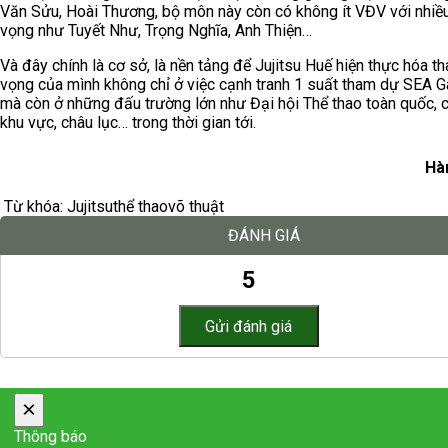
Văn Sửu, Hoài Thương, bộ môn này còn có không ít VĐV với nhiề
vọng như Tuyết Như, Trọng Nghĩa, Anh Thiện…
Và đây chính là cơ sở, là nền tảng để Jujitsu Huế hiện thực hóa t
vọng của mình không chỉ ở việc cạnh tranh 1 suất tham dự SEA 
mà còn ở những đấu trường lớn như Đại hội Thể thao toàn quốc, c
khu vực, châu lục… trong thời gian tới.
Hà
Từ khóa:
Jujitsu
thể thao
võ thuật
ĐÁNH GIÁ
5
×
Thông báo