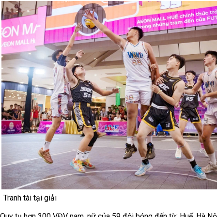
Tranh tài tại giải
Quy tụ hơn 300 VĐV nam, nữ của 59 đội bóng đến từ: Huế, Hà Nộ