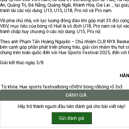
An, Quảng Trị, Đà Nẵng, Quảng Ngãi, Khánh Hòa, Gia Lai…, tại giả
tranh tài các nội dung: U13, U15, U18, Pro nữ và Pro nam.
Về phía chủ nhà, với lực lượng đông đảo khi góp mặt 35 đội cùn
VĐV, mục tiêu của bóng rổ Huế là vô địch U18, Pro nam và lọt v
tranh chấp huy chương ở các nội dung: U15, Pro nữ.
Theo anh Phạm Tấn Hoàng Nguyên – Chủ nhiệm CLB NYX Basket
bên cạnh góp phần phát triển phong trào, giải còn nhằm thu hút 
chúng trên toàn quốc đến với Hue Sports Festival 2025, đến với 
Giải kết thúc ngày 3/8.
HÀN
Từ khóa:
Hue sports festival
bóng rổ
VĐV bóng rổ
bóng rổ 3x3
ĐÁNH GIÁ
Hãy trở thành người đầu tiên đánh giá cho bài viết này!