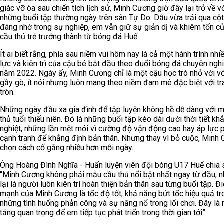
giác vỡ òa sau chiến tích lịch sử, Minh Cương giờ đây lại trở về v
những buổi tập thường ngày trên sân Tự Do. Dẫu vừa trải qua cộ
đáng nhớ trong sự nghiệp, em vẫn giữ sự giản dị và khiêm tốn c
cầu thủ trẻ trưởng thành từ bóng đá Huế.
Ít ai biết rằng, phía sau niềm vui hôm nay là cả một hành trình nhi
lực và kiên trì của cậu bé bắt đầu theo đuổi bóng đá chuyên ngh
năm 2022. Ngày ấy, Minh Cương chỉ là một cậu học trò nhỏ với v
gầy gò, ít nói nhưng luôn mang theo niềm đam mê đặc biệt với tr
tròn.
Những ngày đầu xa gia đình để tập luyện không hề dễ dàng với 
thủ tuổi thiếu niên. Đó là những buổi tập kéo dài dưới thời tiết kh
nghiệt, những lần mệt mỏi vì cường độ vận động cao hay áp lực 
cạnh tranh để khẳng định bản thân. Nhưng thay vì bỏ cuộc, Minh
chọn cách cố gắng nhiều hơn mỗi ngày.
Ông Hoàng Đình Nghĩa - Huấn luyện viên đội bóng U17 Huế chia 
“Minh Cương không phải mẫu cầu thủ nổi bật nhất ngay từ đầu, 
lại là người luôn kiên trì hoàn thiện bản thân sau từng buổi tập. Đ
mạnh của Minh Cương là tốc độ tốt, khả năng bứt tốc hiệu quả tr
những tình huống phản công và sự năng nổ trong lối chơi. Đây là 
tảng quan trọng để em tiếp tục phát triển trong thời gian tới”.