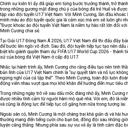
Chính sự kiên trì ấy đã giúp em từng bước trưởng thành, trở thàn
trong những gương mặt đáng chú ý của bóng đá trẻ Huế và được 
tập vào đội tuyển U17 Việt Nam. Với Minh Cương, lần đầu khoác 
mình màu áo đội tuyển quốc gia là cảm xúc mà em sẽ luôn ghi nh
“Được khoác áo đội tuyển Việt Nam là niềm tự hào rất lớn đối với
Minh Cương chia sẻ.
Tại Giải U17 Đông Nam Á 2026, U17 Việt Nam đã thi đấu đầy bản
để bước lên ngôi vô địch. Sau đó, đội tuyển tiếp tục tạo nên dấu
biệt khi giành quyền tham dự FIFA U17 World Cup 2026 - thành tíc
sử của bóng đá Việt Nam ở cấp độ U17.
Nhắc lại hành trình ấy, Minh Cương cho rằng điều tạo nên tinh thầ
bản lĩnh của U17 Việt Nam chính là “sự quyết tâm và nỗ lực khôn
ngừng nghỉ của cả tập thể”. Theo Minh Cương, toàn đội luôn đoàn
động viên nhau vượt qua mọi khó khăn để hướng đến mục tiêu c
Trong những ngày trở về sau dấu mốc đáng nhớ ấy, Minh Cương 
được nhiều tình cảm từ người hâm mộ quê nhà. Với em, đó là niề
và cũng là động lực để tiếp tục cố gắng hơn nữa trong tương lai.
Ngoài sân cỏ, Minh Cương là một chàng trai khá giản dị và hài h
thường mang đến tiếng cười cho bạn bè, đồng đội sau những giờ
luyện căng thẳng. Nhưng phía sau sự vui vẻ ấy là tình cảm đặc bi