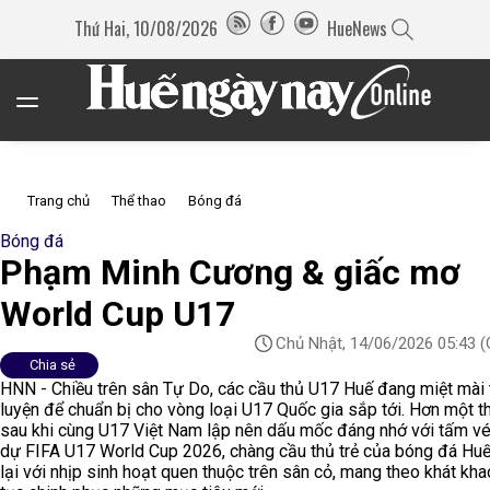
Thứ Hai, 10/08/2026
HueNews
Trang chủ
Thể thao
Bóng đá
Bóng đá
Phạm Minh Cương & giấc mơ
World Cup U17
Chủ Nhật, 14/06/2026 05:43
(
Chia sẻ
HNN - Chiều trên sân Tự Do, các cầu thủ U17 Huế đang miệt mài
luyện để chuẩn bị cho vòng loại U17 Quốc gia sắp tới. Hơn một t
sau khi cùng U17 Việt Nam lập nên dấu mốc đáng nhớ với tấm v
dự FIFA U17 World Cup 2026, chàng cầu thủ trẻ của bóng đá Huế
lại với nhịp sinh hoạt quen thuộc trên sân cỏ, mang theo khát kha