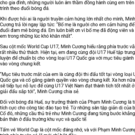
cho gia đình, những người luôn âm thầm đồng hành cùng em trên
trình theo đuổi bóng đá.
Khi được hỏi ai là người truyền cảm hứng lớn nhất cho mình, Min
Cương trả lời ngay lập tức: “Bố mẹ là người cho em cảm hứng để
đuổi đam mê bóng đá. Em luôn biết ơn vì bố mẹ đã động viên và
em trong những lúc khó khăn nhất”.
Sau cột mốc World Cup U17, Minh Cương hiểu rằng phía trước vẫ
rất nhiều thử thách. Hiện tại, em đang cùng đội U17 Huế tập trung
luyện để chuẩn bị cho vòng loại U17 Quốc gia với mục tiêu giành
vào vòng chung kết.
“Mục tiêu trước mắt của em là cùng đội thi đấu tốt tại vòng loại
Quốc gia và cố gắng giành quyền vào vòng chung kết. Xa hơn nữ
sẽ tiếp tục nỗ lực để cùng U17 Việt Nam đạt thành tích tốt nhất ở
giải đấu sắp tới”, Minh Cương chia sẻ.
Đối với bóng đá Huế, sự trưởng thành của Phạm Minh Cương là tí
tích cực cho công tác đào tạo trẻ. Từ những sân tập giản dị của 
Cố đô, những cầu thủ trẻ như Minh Cương đang từng bước khẳng
bản thân ở đấu trường khu vực và quốc tế.
Tấm vé World Cup là cột mốc đáng nhớ, và với Phạm Minh Cương