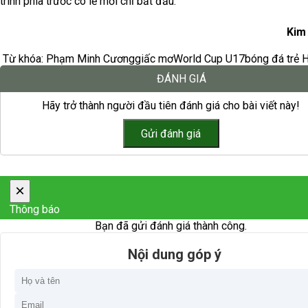
trình phía trước có lẽ mới chỉ bắt đầu.
Kim
Từ khóa:
Phạm Minh Cương
giấc mơ
World Cup U17
bóng đá trẻ 
ĐÁNH GIÁ
Hãy trở thành người đầu tiên đánh giá cho bài viết này!
×
Thông báo
Bạn đã gửi đánh giá thành công.
Nội dung góp ý