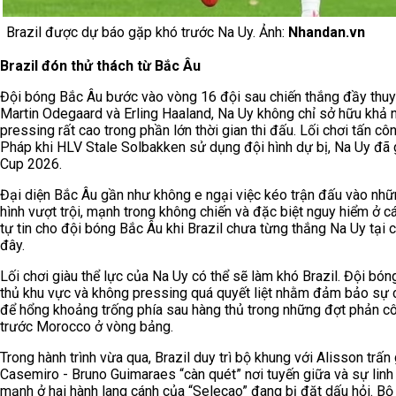
Brazil được dự báo gặp khó trước Na Uy. Ảnh:
Nhandan.vn
Brazil đón thử thách từ Bắc Âu
Đội bóng Bắc Âu bước vào vòng 16 đội sau chiến thắng đầy thuy
Martin Odegaard và Erling Haaland, Na Uy không chỉ sở hữu khả
pressing rất cao trong phần lớn thời gian thi đấu. Lối chơi tấn c
Pháp khi HLV Stale Solbakken sử dụng đội hình dự bị, Na Uy đã gh
Cup 2026.
Đại diện Bắc Âu gần như không e ngại việc kéo trận đấu vào nhữn
hình vượt trội, mạnh trong không chiến và đặc biệt nguy hiểm ở 
tự tin cho đội bóng Bắc Âu khi Brazil chưa từng thắng Na Uy tại 
đây.
Lối chơi giàu thể lực của Na Uy có thể sẽ làm khó Brazil. Đội bó
thủ khu vực và không pressing quá quyết liệt nhằm đảm bảo sự cân
để hổng khoảng trống phía sau hàng thủ trong những đợt phản côn
trước Morocco ở vòng bảng.
Trong hành trình vừa qua, Brazil duy trì bộ khung với Alisson trấ
Casemiro - Bruno Guimaraes “càn quét” nơi tuyến giữa và sự linh 
mạnh ở hai hành lang cánh của “Selecao” đang bị đặt dấu hỏi. B