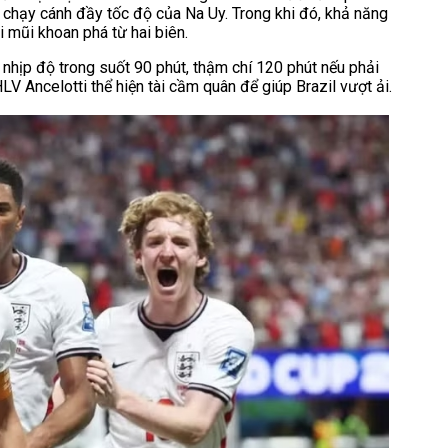
ân chạy cánh đầy tốc độ của Na Uy. Trong khi đó, khả năng
i mũi khoan phá từ hai biên.
 nhịp độ trong suốt 90 phút, thậm chí 120 phút nếu phải
V Ancelotti thể hiện tài cầm quân để giúp Brazil vượt ải.