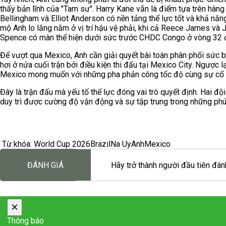
thấy bản lĩnh của "Tam sư". Harry Kane vẫn là điểm tựa trên hàng
Bellingham và Elliot Anderson có nền tảng thể lực tốt và khả nă
mộ Anh lo lắng nằm ở vị trí hậu vệ phải, khi cả Reece James và 
Spence có màn thể hiện dưới sức trước CHDC Congo ở vòng 32 đ
Để vượt qua Mexico, Anh cần giải quyết bài toán phân phối sức b
hơi ở nửa cuối trận bởi điều kiện thi đấu tại Mexico City. Ngược l
Mexico mong muốn với những pha phản công tốc độ cùng sự cổ v
Đây là trận đấu mà yếu tố thể lực đóng vai trò quyết định. Hai đ
duy trì được cường độ vận động và sự tập trung trong những phút 
Từ khóa:
World Cup 2026
Brazil
Na Uy
Anh
Mexico
ĐÁNH GIÁ
Hãy trở thành người đầu tiên đánh
×
Thông báo