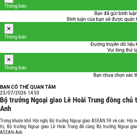
Thông báo
Bạn đã gửi bình luận
Bình luận của bạn sẽ được quản trị
×
Thông báo
Đường truyền dữ liệu 
Vui lòng thử l
×
Thông báo
Bạn chưa chọn xác t
BẠN CÓ THỂ QUAN TÂM
23/07/2026 14:53
Bộ trưởng Ngoại giao Lê Hoài Trung đồng chủ 
Anh
Trong khuôn khổ Hội nghị Bộ trưởng Ngoại giao ASEAN 59 và các Hội nghị
trị, Bộ trưởng Ngoại giao Lê Hoài Trung đã cùng Bộ trưởng Ngoại gia
ASEAN-Anh.