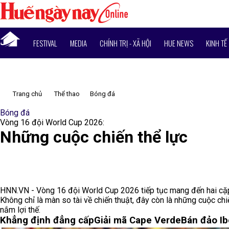
FESTIVAL
MEDIA
CHÍNH TRỊ - XÃ HỘI
HUE NEWS
KINH TẾ
Trang chủ
Thể thao
Bóng đá
Bóng đá
Vòng 16 đội World Cup 2026:
Những cuộc chiến thể lực
HNN.VN - Vòng 16 đội World Cup 2026 tiếp tục mang đến hai cặp
Không chỉ là màn so tài về chiến thuật, đây còn là những cuộc chiế
nắm lợi thế.
Khẳng định đẳng cấp
Giải mã Cape Verde
Bán đảo Ib