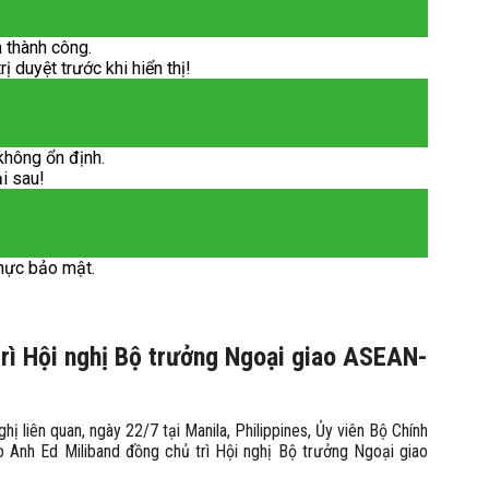
 thành công.
 duyệt trước khi hiển thị!
không ổn định.
ại sau!
hực bảo mật.
trì Hội nghị Bộ trưởng Ngoại giao ASEAN-
 liên quan, ngày 22/7 tại Manila, Philippines, Ủy viên Bộ Chính
o Anh Ed Miliband đồng chủ trì Hội nghị Bộ trưởng Ngoại giao