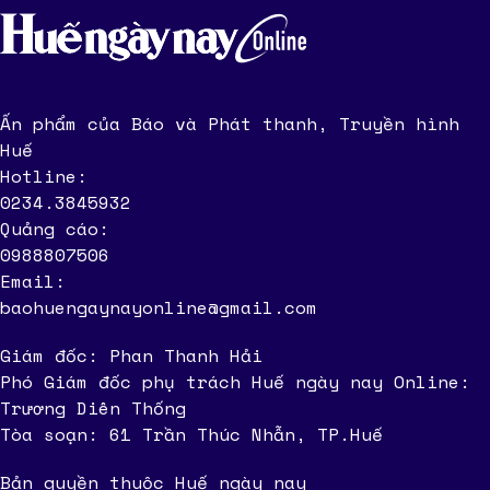
Ấn phẩm của Báo và Phát thanh, Truyền hình
Huế
Hotline:
0234.3845932
Quảng cáo:
0988807506
Email:
baohuengaynayonline@gmail.com
Giám đốc: Phan Thanh Hải
Phó Giám đốc phụ trách Huế ngày nay Online:
Trương Diên Thống
Tòa soạn: 61 Trần Thúc Nhẫn, TP.Huế
Bản quyền thuộc Huế ngày nay