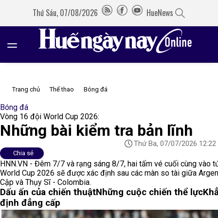
Thứ Sáu, 07/08/2026
HueNews
Trang chủ
Thể thao
Bóng đá
Bóng đá
Vòng 16 đội World Cup 2026:
Những bài kiểm tra bản lĩnh
Thứ Ba, 07/07/2026 12:22
Chia sẻ
HNN.VN - Đêm 7/7 và rạng sáng 8/7, hai tấm vé cuối cùng vào t
World Cup 2026 sẽ được xác định sau các màn so tài giữa Argent
Cập và Thụy Sĩ - Colombia.
Dấu ấn của chiến thuật
Những cuộc chiến thể lực
Kh
định đẳng cấp