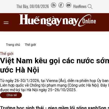
Thứ Bảy, 08/08/2026
HueNews
Trang chủ
Thế giới
Thế giới
Việt Nam kêu gọi các nước sớ
ước Hà Nội
Từ ngày 26-30/1/2026, tại Vienna (Áo), diễn ra phiên họp Ủy ba
Liên hợp quốc về Chống tội phạm mạng (Công ước Hà Nội). Đây l
được mở ký tại Hà Nội ngày 25–26/10/2025.
Chia sẻ
Trường học sinh thái - gieo mầm lối sống xanh
Son 