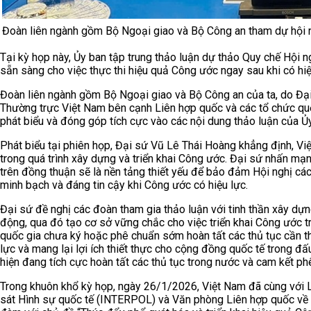
Đoàn liên ngành gồm Bộ Ngoại giao và Bộ Công an tham dự hội 
Tại kỳ họp này, Ủy ban tập trung thảo luận dự thảo Quy chế Hội n
sẵn sàng cho việc thực thi hiệu quả Công ước ngay sau khi có hiệ
Đoàn liên ngành gồm Bộ Ngoại giao và Bộ Công an của ta, do Đạ
Thường trực Việt Nam bên cạnh Liên hợp quốc và các tổ chức quố
phát biểu và đóng góp tích cực vào các nội dung thảo luận của Ủ
Phát biểu tại phiên họp, Đại sứ Vũ Lê Thái Hoàng khẳng định, Việ
trong quá trình xây dựng và triển khai Công ước. Đại sứ nhấn mạ
trên đồng thuận sẽ là nền tảng thiết yếu để bảo đảm Hội nghị các
minh bạch và đáng tin cậy khi Công ước có hiệu lực.
Đại sứ đề nghị các đoàn tham gia thảo luận với tinh thần xây dự
động, qua đó tạo cơ sở vững chắc cho việc triển khai Công ước tr
quốc gia chưa ký hoặc phê chuẩn sớm hoàn tất các thủ tục cần t
lực và mang lại lợi ích thiết thực cho cộng đồng quốc tế trong 
hiện đang tích cực hoàn tất các thủ tục trong nước và cam kết p
Trong khuôn khổ kỳ họp, ngày 26/1/2026, Việt Nam đã cùng với Li
sát Hình sự quốc tế (INTERPOL) và Văn phòng Liên hợp quốc về