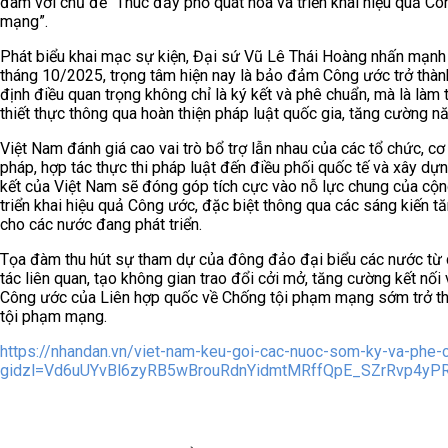
đàm với chủ đề “Thúc đẩy phổ quát hóa và triển khai hiệu quả C
mạng”.
Phát biểu khai mạc sự kiện, Đại sứ Vũ Lê Thái Hoàng nhấn mạnh
tháng 10/2025, trọng tâm hiện nay là bảo đảm Công ước trở thành
định điều quan trọng không chỉ là ký kết và phê chuẩn, mà là làm
thiết thực thông qua hoàn thiện pháp luật quốc gia, tăng cường n
Việt Nam đánh giá cao vai trò bổ trợ lẫn nhau của các tổ chức, 
pháp, hợp tác thực thi pháp luật đến điều phối quốc tế và xây dự
kết của Việt Nam sẽ đóng góp tích cực vào nỗ lực chung của cộ
triển khai hiệu quả Công ước, đặc biệt thông qua các sáng kiến t
cho các nước đang phát triển.
Tọa đàm thu hút sự tham dự của đông đảo đại biểu các nước từ cá
tác liên quan, tạo không gian trao đổi cởi mở, tăng cường kết nố
Công ước của Liên hợp quốc về Chống tội phạm mạng sớm trở thà
tội phạm mạng.
https://nhandan.vn/viet-nam-keu-goi-cac-nuoc-som-ky-va-phe-
gidzl=Vd6uUYvBl6zyRB5wBrouRdnYidmtMRffQpE_SZrRvp4