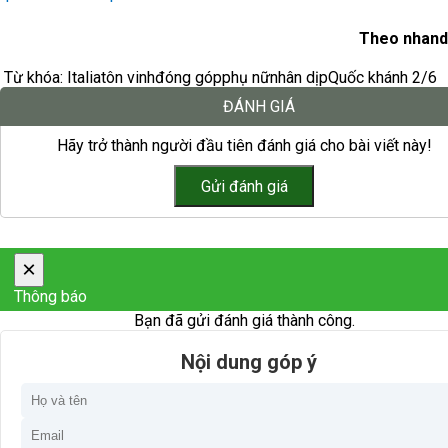
Theo nhand
Từ khóa:
Italia
tôn vinh
đóng góp
phụ nữ
nhân dịp
Quốc khánh 2/6
ĐÁNH GIÁ
Hãy trở thành người đầu tiên đánh giá cho bài viết này!
×
Thông báo
Bạn đã gửi đánh giá thành công.
Nội dung góp ý