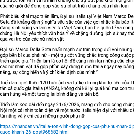
nữ được tôn vinh và là minh chứng cho sự bứt phá khỏi mọi giới 
của nữ giới để đóng góp vào sự phát triển chung của nhân loại.
Phát biểu khai mạc triển lãm, Đại sứ Italia tại Việt Nam Marco De
Seta đã khẳng định ý nghĩa sâu sắc của việc gợi nhắc kiều bào It
đang sinh sống và làm việc tại Việt Nam, bạn bè quốc tế và công
chúng Hà Nội yêu thích văn hóa Ý về chặng đường lịch sử này th
qua vai trò của các nữ nhân vật.
Đại sứ Marco Della Seta nhấn mạnh sự trân trọng đối với những
góp bền bỉ của phái nữ - một trụ cột vững chắc trong công cuộc 
triển quốc gia: “Triển lãm là cơ hội để cùng nhìn lại những câu chu
các nữ nhân vật đã góp phần xây dựng nước Italia ngày nay bằng 
năng, sự cống hiến và ý chí kiên định của mình.”
Triển lãm giới thiệu 120 bức ảnh và tư liệu trong kho tư liệu của 
tấn xã quốc gia Italia (ANSA), không chỉ kể lại quá khứ mà còn tr
cảm hứng về một tương lai bình đẳng và tiến bộ.
Triển lãm kéo dài đến ngày 21/6/2026, mang đến cho công chún
Nội một cái nhìn toàn diện về một nước Italia hiện đại với nhiều d
tài năng và ý chí của những người phụ nữ.
https://nhandan.vn/italia-ton-vinh-dong-gop-cua-phu-nu-nhan-di
quoc-khanh-26-post968682.html