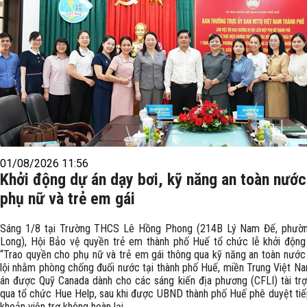
01/08/2026 11:56
Khởi động dự án dạy bơi, kỹ năng an toàn nướ
phụ nữ và trẻ em gái
Sáng 1/8 tại Trường THCS Lê Hồng Phong (214B Lý Nam Đế, phườ
Long), Hội Bảo vệ quyền trẻ em thành phố Huế tổ chức lễ khởi động
“Trao quyền cho phụ nữ và trẻ em gái thông qua kỹ năng an toàn nước
lội nhằm phòng chống đuối nước tại thành phố Huế, miền Trung Việt N
án được Quỹ Canada dành cho các sáng kiến địa phương (CFLI) tài trợ
qua tổ chức Hue Help, sau khi được UBND thành phố Huế phê duyệt tiế
khoản viện trợ không hoàn lại.