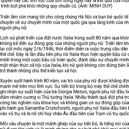
quyền hay các lĩnh vực của đời sống ngày nay là kết quả của mộ
trình bứt phá khỏi những quy chuẩn cũ. (Ảnh: MINH DUY)
Triển lãm còn mang tới cho công chúng Hà Nội và bạn bè quốc tế
chuyện về sự chuyển mình của một quốc gia qua lăng kính của n
người phụ nữ.
Lịch sử phát triển của đất nước Italia trong suốt 80 năm qua khô
không kể đến sự đóng góp của những người phụ nữ. Triển lãm kh
lại cột mốc ngày 2/6/1946, thời điểm diễn ra cuộc trưng cầu dân 
thể chế. Đây là lần đầu tiên phụ nữ Italia thực hiện quyền bầu cử 
mình trong một cuộc bầu cử toàn quốc, đánh dấu sự chuyển mình
mặt nhận thức xã hội của Italia, khi nữ giới không còn đứng bên 
trở thành những chủ thể kiến tạo xã hội.
Xuyên suốt hành trình 80 năm, vai trò của phụ nữ được khẳng đị
mạnh mẽ trên mọi lĩnh vực. Sự tiến bộ trong bộ máy thể chế chính 
ghi nhận sự xuất hiện của bà Giorgia Meloni, người phụ nữ đầu ti
đảm nhiệm cương vị Thủ tướng Italia. Nhiều thành quả đột phá tr
công tác nghiên cứu khoa học và không gian có sự đóng góp của
phi hành gia Samantha Cristoforetti, người phụ nữ Italia đầu tiên
vào vũ trụ và là nữ chỉ huy châu Âu đầu tiên của Trạm vũ trụ quốc 
Mỗi câu chuyện là một mảnh ghép của sự tiến bộ, là tiếng nói củ