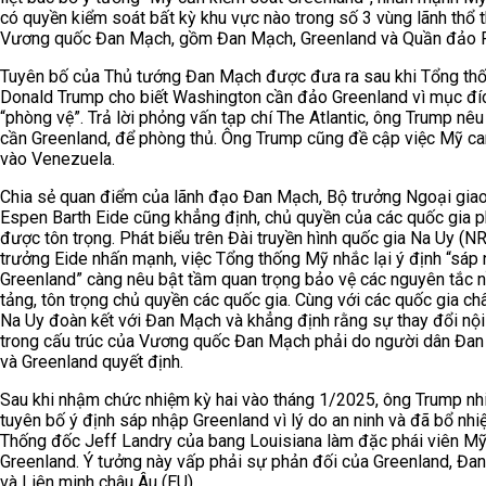
có quyền kiểm soát bất kỳ khu vực nào trong số 3 vùng lãnh thổ 
Vương quốc Đan Mạch, gồm Đan Mạch, Greenland và Quần đảo F
Tuyên bố của Thủ tướng Đan Mạch được đưa ra sau khi Tổng th
Donald Trump cho biết Washington cần đảo Greenland vì mục đí
“phòng vệ”. Trả lời phỏng vấn tạp chí The Atlantic, ông Trump nêu
cần Greenland, để phòng thủ. Ông Trump cũng đề cập việc Mỹ ca
vào Venezuela.
Chia sẻ quan điểm của lãnh đạo Đan Mạch, Bộ trưởng Ngoại gia
Espen Barth Eide cũng khẳng định, chủ quyền của các quốc gia p
được tôn trọng. Phát biểu trên Đài truyền hình quốc gia Na Uy (N
trưởng Eide nhấn mạnh, việc Tổng thống Mỹ nhắc lại ý định “sáp
Greenland” càng nêu bật tầm quan trọng bảo vệ các nguyên tắc 
tảng, tôn trọng chủ quyền các quốc gia. Cùng với các quốc gia ch
Na Uy đoàn kết với Đan Mạch và khẳng định rằng sự thay đổi nội
trong cấu trúc của Vương quốc Đan Mạch phải do người dân Đa
và Greenland quyết định.
Sau khi nhậm chức nhiệm kỳ hai vào tháng 1/2025, ông Trump nhi
tuyên bố ý định sáp nhập Greenland vì lý do an ninh và đã bổ nh
Thống đốc Jeff Landry của bang Louisiana làm đặc phái viên Mỹ
Greenland. Ý tưởng này vấp phải sự phản đối của Greenland, Đa
và Liên minh châu Âu (EU).