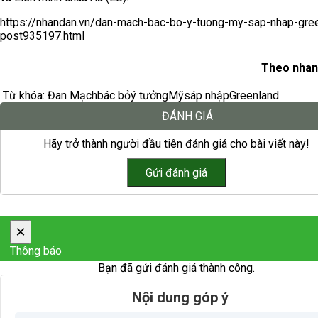
https://nhandan.vn/dan-mach-bac-bo-y-tuong-my-sap-nhap-gre
post935197.html
Theo nhan
Từ khóa:
Đan Mạch
bác bỏ
ý tưởng
Mỹ
sáp nhập
Greenland
ĐÁNH GIÁ
Hãy trở thành người đầu tiên đánh giá cho bài viết này!
×
Thông báo
Bạn đã gửi đánh giá thành công.
Nội dung góp ý