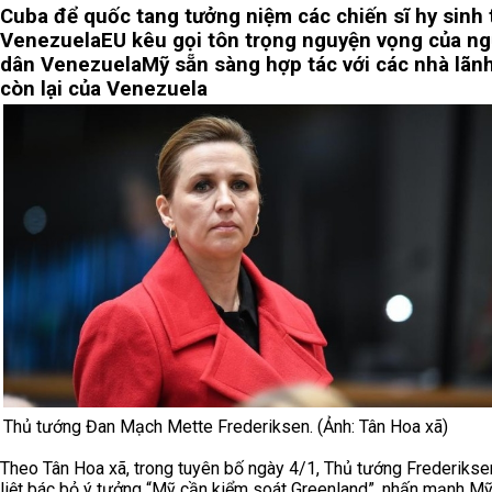
Cuba để quốc tang tưởng niệm các chiến sĩ hy sinh 
Venezuela
EU kêu gọi tôn trọng nguyện vọng của ng
dân Venezuela
Mỹ sẵn sàng hợp tác với các nhà lãn
còn lại của Venezuela
Thủ tướng Đan Mạch Mette Frederiksen. (Ảnh: Tân Hoa xã)
Theo Tân Hoa xã, trong tuyên bố ngày 4/1, Thủ tướng Frederikse
liệt bác bỏ ý tưởng “Mỹ cần kiểm soát Greenland”, nhấn mạnh M