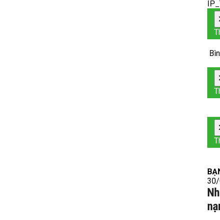
IP
T
Bìn
T
T
BẠ
30/
Nh
nạ