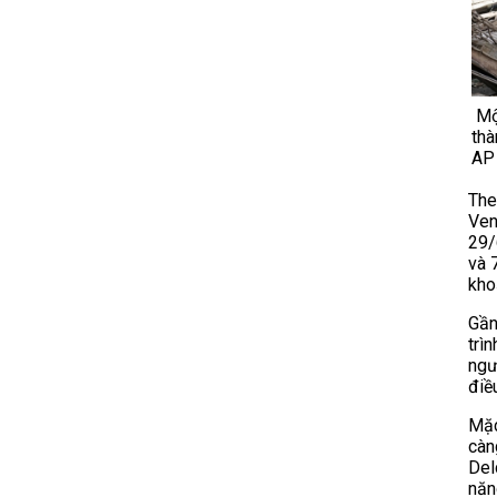
Một
thà
AP
The
Ven
29/
và 
kho
Gần
trì
ngư
điều
Mặc
càn
Del
năn