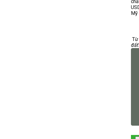
chấ
USD
Mỹ 
Từ 
đất