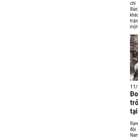
chí
Bản
khá
trậ
một 
11/
Đo
tr
tạ
Rạn
đội
Nam