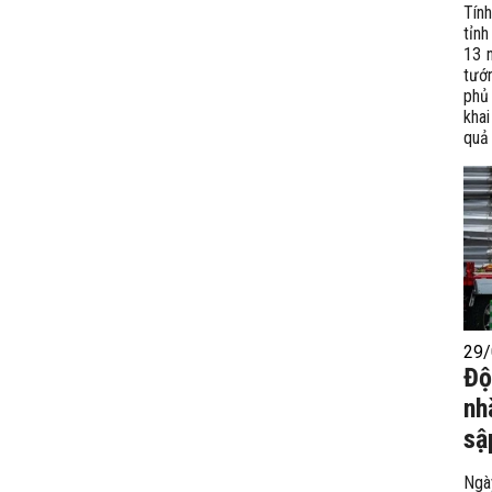
Tính
tỉn
13 
tướ
phủ
kha
quả 
29/
Độ
nh
sậ
Ngày