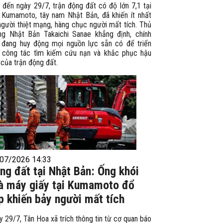
 đến ngày 29/7, trận động đất có độ lớn 7,1 tại
h Kumamoto, tây nam Nhật Bản, đã khiến ít nhất
người thiệt mạng, hàng chục người mất tích. Thủ
ng Nhật Bản Takaichi Sanae khẳng định, chính
 đang huy động mọi nguồn lực sẵn có để triển
i công tác tìm kiếm cứu nạn và khắc phục hậu
của trận động đất.
07/2026 14:33
ng đất tại Nhật Bản: Ống khói
à máy giấy tại Kumamoto đổ
p khiến bảy người mất tích
 29/7, Tân Hoa xã trích thông tin từ cơ quan báo