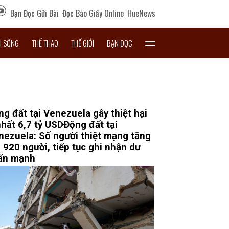
Bạn Đọc Gửi Bài
Đọc Báo Giấy Online
HueNews
I SỐNG
THỂ THAO
THẾ GIỚI
BẠN ĐỌC
ng đất tại Venezuela gây thiệt hại
nhất 6,7 tỷ USD
Động đất tại
nezuela: Số người thiệt mạng tăng
 920 người, tiếp tục ghi nhận dư
ấn mạnh