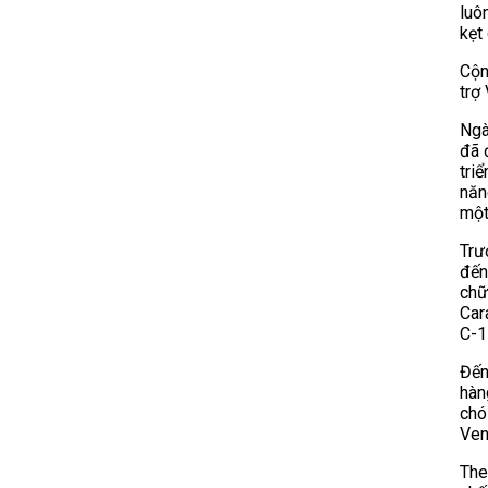
luô
kẹt
Cộn
trợ
Ngà
đã 
tri
năn
một
Trư
đến
chữ
Car
C-1
Đến
hàn
chó
Ven
The