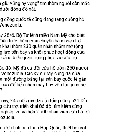
n giữ vững hy vọng" tìm thêm người còn mắc
 dưới đống đổ nát.
g đồng quốc tế cũng đang tăng cường hỗ
 Venezuela.
y 28/6, Bộ Tư lệnh miền Nam Mỹ cho biết
điều trực thăng vận chuyển hàng viện trợ,
ển khai thêm 230 quân nhân nhằm mở rộng
g lực sân bay và khôi phục hoạt động của
 cảng biển quan trọng phục vụ cứu trợ.
ớc đó, Mỹ đã cử đội cứu hộ gồm 250 người
 Venezuela. Các kỹ sư Mỹ cũng đã sửa
a một đường băng tại sân bay quốc tế gần
acas để tiếp nhận máy bay vận tải quân sự
7.
 nay, 24 quốc gia đã gửi tổng cộng 521 tấn
g cứu trợ, triển khai 86 đội tìm kiếm cùng
 nghiệp vụ và hơn 2.700 nhân viên cứu hộ tới
ezuela.
o ước tính của Liên Hợp Quốc, thiệt hại vật