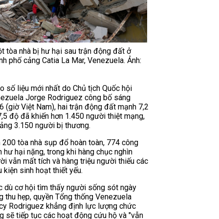
 tòa nhà bị hư hại sau trận động đất ở
nh phố cảng Catia La Mar, Venezuela. Ảnh:
o số liệu mới nhất do Chủ tịch Quốc hội
ezuela Jorge Rodriguez công bố sáng
6 (giờ Việt Nam), hai trận động đất mạnh 7,2
7,5 độ đã khiến hơn 1.450 người thiệt mạng,
ảng 3.150 người bị thương.
 200 tòa nhà sụp đổ hoàn toàn, 774 công
nh hư hại nặng, trong khi hàng chục nghìn
ời vẫn mất tích và hàng triệu người thiếu các
 kiện sinh hoạt thiết yếu.
 dù cơ hội tìm thấy người sống sót ngày
g thu hẹp, quyền Tổng thống Venezuela
cy Rodriguez khẳng định lực lượng chức
g sẽ tiếp tục các hoạt động cứu hộ và "vẫn