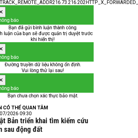
_TRACK_REMOTE_ADDR216.73.216.202HTTP_X_FORWARDED
×
hông báo
Bạn đã gửi bình luận thành công.
h luận của bạn sẽ được quản trị duyệt trước
khi hiển thị!
×
hông báo
Đường truyền dữ liệu không ổn định.
Vui lòng thử lại sau!
×
hông báo
Bạn chưa chọn xác thực bảo mật.
N CÓ THỂ QUAN TÂM
07/2026 09:30
ật Bản triển khai tìm kiếm cứu
n sau động đất