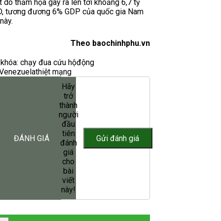
t do thảm họa gây ra lên tới khoảng 6,7 tỷ
, tương đương 6% GDP của quốc gia Nam
này.
Theo baochinhphu.vn
khóa:
chạy đua cứu hộ
động
Venezuela
thiệt mạng
Hãy
trở
thành
người
đầu
tiên
ĐÁNH GIÁ
đánh
giá
cho
bài
viết
này!