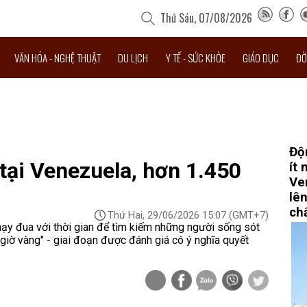
Thứ Sáu, 07/08/2026
VĂN HÓA - NGHỆ THUẬT
DU LỊCH
Y TẾ - SỨC KHỎE
GIÁO DỤC
ĐỜ
Độ
tại Venezuela, hơn 1.450
ít 
Ve
lên
ch
Thứ Hai, 29/06/2026 15:07
(GMT+7)
ạy đua với thời gian để tìm kiếm những người sống sót
 giờ vàng" - giai đoạn được đánh giá có ý nghĩa quyết