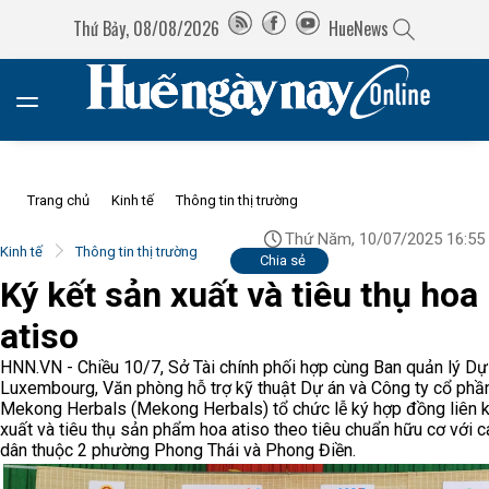
Thứ Bảy, 08/08/2026
HueNews
Trang chủ
Kinh tế
Thông tin thị trường
Thứ Năm, 10/07/2025 16:55
Kinh tế
Thông tin thị trường
Chia sẻ
Ký kết sản xuất và tiêu thụ hoa
atiso
HNN.VN - Chiều 10/7, Sở Tài chính phối hợp cùng Ban quản lý Dự
Luxembourg, Văn phòng hỗ trợ kỹ thuật Dự án và Công ty cổ phầ
Mekong Herbals (Mekong Herbals) tổ chức lễ ký hợp đồng liên k
xuất và tiêu thụ sản phẩm hoa atiso theo tiêu chuẩn hữu cơ với c
dân thuộc 2 phường Phong Thái và Phong Điền.