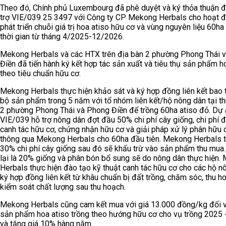
Theo đó, Chính phủ Luxembourg đã phê duyệt và ký thỏa thuận đ
trợ VIE/039 25 3497 với Công ty CP Mekong Herbals cho hoạt 
phát triển chuỗi giá trị hoa atiso hữu cơ và vùng nguyên liệu 60ha
thời gian từ tháng 4/2025-12/2026.
Mekong Herbals và các HTX trên địa bàn 2 phường Phong Thái 
Điền đã tiến hành ký kết hợp tác sản xuất và tiêu thụ sản phẩm h
theo tiêu chuẩn hữu cơ.
Mekong Herbals thực hiện khảo sát và ký hợp đồng liên kết bao 
bộ sản phẩm trong 5 năm với tổ nhóm liên kết/hộ nông dân tại t
2 phường Phong Thái và Phong Điền để trồng 60ha atiso đỏ. Dự 
VIE/039 hỗ trợ nông dân đợt đầu 50% chi phí cây giống, chi phí 
canh tác hữu cơ, chứng nhận hữu cơ và giải pháp xử lý phân hữu 
thông qua Mekong Herbals cho 60ha đầu tiên. Mekong Herbals 
30% chi phí cây giống sau đó sẽ khấu trừ vào sản phẩm thu mua
lại là 20% giống và phân bón bổ sung sẽ do nông dân thực hiện.
Herbals thực hiện đào tạo kỹ thuật canh tác hữu cơ cho các hộ n
ký hợp đồng liên kết từ khâu chuẩn bị đất trồng, chăm sóc, thu h
kiểm soát chất lượng sau thu hoạch.
Mekong Herbals cũng cam kết mua với giá 13.000 đồng/kg đối v
sản phẩm hoa atiso trồng theo hướng hữu cơ cho vụ trồng 2025
và tăng giá 10% hàng năm.