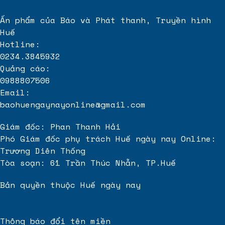
Đại lý
sơn epoxy chống rỉ
uy tín
Ấn phẩm của Báo và Phát thanh, Truyền hình
Huế
Hotline:
0234.3845932
Quảng cáo:
0988807506
Email:
baohuengaynayonline@gmail.com
Giám đốc: Phan Thanh Hải
Phó Giám đốc phụ trách Huế ngày nay Online:
Trương Diên Thống
Tòa soạn: 61 Trần Thúc Nhẫn, TP.Huế
Bản quyền thuộc Huế ngày nay
Thông báo đổi tên miền