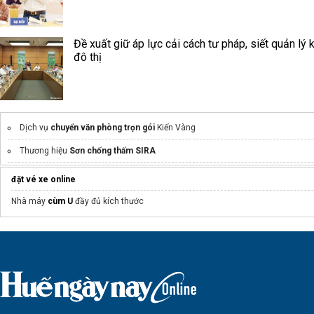
Đề xuất giữ áp lực cải cách tư pháp, siết quản lý k
đô thị
Dịch vụ
chuyển văn phòng trọn gói
Kiến Vàng
Thương hiệu
Sơn chống thấm SIRA
silicon đổ khuôn
đặt vé xe online
Ưu điểm của
Van bướm đóng mở điện
Nhà máy
cùm U
đầy đủ kích thước
Cấu tạo
Băng tải
chi tiết
máy nấu ăn
Mẫu
gấu bông tốt nghiệp
Biểu hiện
ngứa môi
là bệnh gì
Tổng hợp
đố vui hack não
tại caudovui.vn