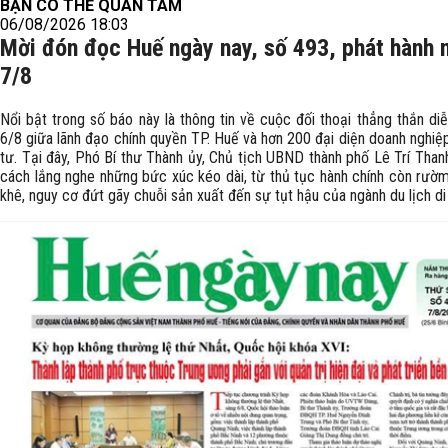
BẠN CÓ THỂ QUAN TÂM
06/08/2026 18:03
Mời đón đọc Huế ngày nay, số 493, phát hành 
7/8
Nổi bật trong số báo này là thông tin về cuộc đối thoại thẳng thắn di
6/8 giữa lãnh đạo chính quyền TP. Huế và hơn 200 đại diện doanh nghiệ
tư. Tại đây, Phó Bí thư Thành ủy, Chủ tịch UBND thành phố Lê Trí Than
cách lắng nghe những bức xúc kéo dài, từ thủ tục hành chính còn rườm 
khê, nguy cơ đứt gãy chuỗi sản xuất đến sự tụt hậu của ngành du lịch di 