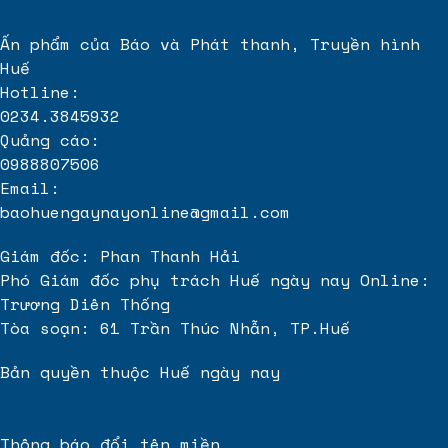
Ấn phẩm của Báo và Phát thanh, Truyền hình
Huế
Hotline:
0234.3845932
Quảng cáo:
0988807506
Email:
baohuengaynayonline@gmail.com
Giám đốc: Phan Thanh Hải
Phó Giám đốc phụ trách Huế ngày nay Online:
Trương Diên Thống
Tòa soạn: 61 Trần Thúc Nhẫn, TP.Huế
Bản quyền thuộc Huế ngày nay
Thông báo đổi tên miền