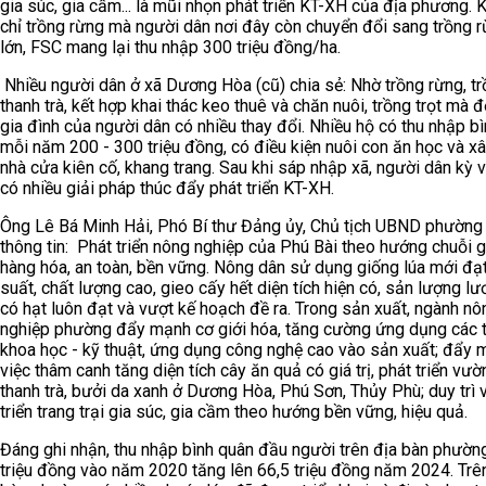
gia súc, gia cầm... là mũi nhọn phát triển KT-XH của địa phương.
chỉ trồng rừng mà người dân nơi đây còn chuyển đổi sang trồng 
lớn, FSC mang lại thu nhập 300 triệu đồng/ha.
Nhiều người dân ở xã Dương Hòa (cũ) chia sẻ: Nhờ trồng rừng, t
thanh trà, kết hợp khai thác keo thuê và chăn nuôi, trồng trọt mà 
gia đình của người dân có nhiều thay đổi. Nhiều hộ có thu nhập b
mỗi năm 200 - 300 triệu đồng, có điều kiện nuôi con ăn học và x
nhà cửa kiên cố, khang trang. Sau khi sáp nhập xã, người dân kỳ 
có nhiều giải pháp thúc đẩy phát triển KT-XH.
Ông Lê Bá Minh Hải, Phó Bí thư Đảng ủy, Chủ tịch UBND phường
thông tin: Phát triển nông nghiệp của Phú Bài theo hướng chuỗi gi
hàng hóa, an toàn, bền vững. Nông dân sử dụng giống lúa mới đạ
suất, chất lượng cao, gieo cấy hết diện tích hiện có, sản lượng l
có hạt luôn đạt và vượt kế hoạch đề ra. Trong sản xuất, ngành nô
nghiệp phường đẩy mạnh cơ giới hóa, tăng cường ứng dụng các t
khoa học - kỹ thuật, ứng dụng công nghệ cao vào sản xuất; đẩy
việc thâm canh tăng diện tích cây ăn quả có giá trị, phát triển vườ
thanh trà, bưởi da xanh ở Dương Hòa, Phú Sơn, Thủy Phù; duy trì 
triển trang trại gia súc, gia cầm theo hướng bền vững, hiệu quả.
Đáng ghi nhận, thu nhập bình quân đầu người trên địa bàn phườn
triệu đồng vào năm 2020 tăng lên 66,5 triệu đồng năm 2024. Trê