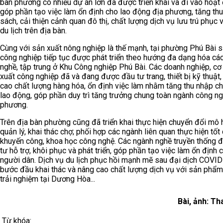
bàn phường có nhiều dự án lớn đã được triển khai và đi vào hoạt
góp phần tạo việc làm ổn định cho lao động địa phương, tăng th
sách, cải thiện cảnh quan đô thị, chất lượng dịch vụ lưu trú phục 
du lịch trên địa bàn.
Cùng với sản xuất nông nghiệp là thế mạnh, tại phường Phú Bài 
công nghiệp tiếp tục được phát triển theo hướng đa dạng hóa cá
nghề, tập trung ở Khu Công nghiệp Phú Bài. Các doanh nghiệp, cơ
xuất công nghiệp đã và đang được đầu tư trang, thiết bị kỹ thuật,
cao chất lượng hàng hóa, ổn định việc làm nhằm tăng thu nhập c
lao động, góp phần duy trì tăng trưởng chung toàn ngành công ng
phương.
Trên địa bàn phường cũng đã triển khai thực hiện chuyển đổi mô 
quản lý, khai thác chợ; phối hợp các ngành liên quan thực hiện tốt
khuyến công, khoa học công nghệ. Các ngành nghề truyền thống 
tư hỗ trợ, khôi phục và phát triển, góp phần tạo việc làm ổn định 
người dân. Dịch vụ du lịch phục hồi mạnh mẽ sau đại dịch COVID
bước đầu khai thác và nâng cao chất lượng dịch vụ với sản phẩm 
trải nghiệm tại Dương Hòa...
Bài, ảnh: T
Từ khóa: