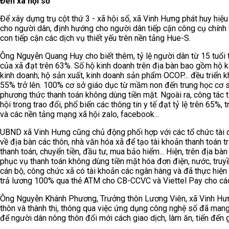
Đến xã hội số
Để xây dựng trụ cột thứ 3 - xã hội số, xã Vinh Hưng phát huy hi
cho người dân, định hướng cho người dân tiếp cận công cụ chính 
con tiếp cận các dịch vụ thiết yếu trên nền tảng Hue-S.
Ông Nguyễn Quang Huy cho biết thêm, tỷ lệ người dân từ 15 tuổi 
của xã đạt trên 63%. Số hộ kinh doanh trên địa bàn bao gồm hộ k
kinh doanh; hộ sản xuất, kinh doanh sản phẩm OCOP... đều triển 
55% trở lên. 100% cơ sở giáo dục từ mầm non đến trung học cơ s
phương thức thanh toán không dùng tiền mặt. Ngoài ra, công tác
hội trong trao đổi, phổ biến các thông tin y tế đạt tỷ lệ trên 65%
và các nền tảng mạng xã hội zalo, facebook...
UBND xã Vinh Hưng cũng chủ động phối hợp với các tổ chức tài ch
về địa bàn các thôn, nhà văn hóa xã để tạo tài khoản thanh toán 
thanh toán, chuyển tiền, đầu tư, mua bảo hiểm... Hiện, trên địa b
phục vụ thanh toán không dùng tiền mặt hóa đơn điện, nước, truyền
cán bộ, công chức xã có tài khoản các ngân hàng và đã thực hiện 
trả lương 100% qua thẻ ATM cho CB-CCVC và Viettel Pay cho các 
Ông Nguyễn Khánh Phương, Trưởng thôn Lương Viên, xã Vinh Hưng
thôn và thành thị, thông qua việc ứng dụng công nghệ số đã mang lạ
để người dân nông thôn đổi mới cách giao dịch, làm ăn, tiến đến g