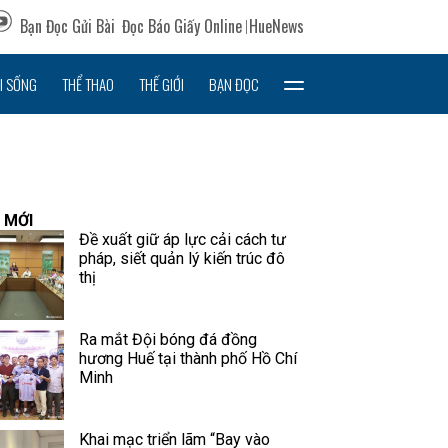
Bạn Đọc Gửi Bài
Đọc Báo Giấy Online
HueNews
I SỐNG
THỂ THAO
THẾ GIỚI
BẠN ĐỌC
 MỚI
Đề xuất giữ áp lực cải cách tư
pháp, siết quản lý kiến trúc đô
thị
Ra mắt Đội bóng đá đồng
hương Huế tại thành phố Hồ Chí
Minh
Khai mạc triển lãm “Bay vào