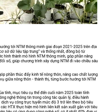
 hướng tới NTM thông minh giai đoạn 2021-2025 trên địa
ơ sở dữ liệu tập trung” và thống nhất, đồng bộ từ
bước hình thành mô hình NTM thông minh, góp phần nâng
đổi số, giúp chương trình xây dựng NTM đi vào chiều sâu
p phần thúc đẩy kinh tế nông thôn, nâng cao chất lượng
vụ giữa nông thôn - thành thị, từng bước hướng tới NTM
tỉnh, mục tiêu cụ thể đến cuối năm 2025 toàn tỉnh
ng nghệ thông tin trong công tác quản lý, điều hành
ó dịch vụ công trực tuyến mức độ 3 trở lên theo bộ tiêu
 các HTX thực hiện mô hình liên kết sản xuất gắn với tiêu
yên liệu có ứng dụng công nghệ số; có ít nhất 40% đơn vị