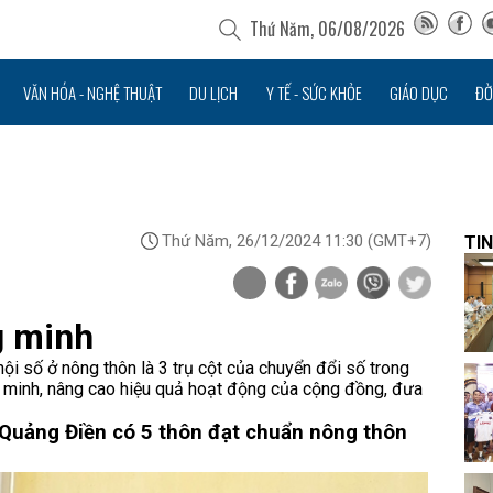
Thứ Năm, 06/08/2026
VĂN HÓA - NGHỆ THUẬT
DU LỊCH
Y TẾ - SỨC KHỎE
GIÁO DỤC
ĐỜ
Thứ Năm, 26/12/2024 11:30
(GMT+7)
TIN
g minh
hội số ở nông thôn là 3 trụ cột của chuyển đổi số trong
 minh, nâng cao hiệu quả hoạt động của cộng đồng, đưa
Quảng Điền có 5 thôn đạt chuẩn nông thôn