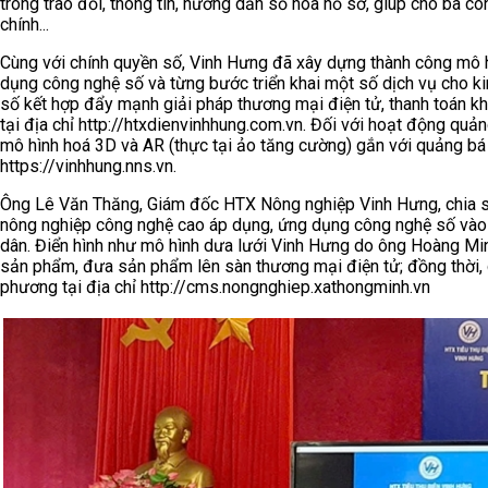
trong trao đổi, thông tin, hướng dẫn số hóa hồ sơ, giúp cho bà con
chính...
Cùng với chính quyền số, Vinh Hưng đã xây dựng thành công mô 
dụng công nghệ số và từng bước triển khai một số dịch vụ cho k
số kết hợp đẩy mạnh giải pháp thương mại điện tử, thanh toán kh
tại địa chỉ http://htxdienvinhhung.com.vn. Đối với hoạt động quả
mô hình hoá 3D và AR (thực tại ảo tăng cường) gắn với quảng b
https://vinhhung.nns.vn.
Ông Lê Văn Thăng, Giám đốc HTX Nông nghiệp Vinh Hưng, chia sẻ:
nông nghiệp công nghệ cao áp dụng, ứng dụng công nghệ số vào sản
dân. Điển hình như mô hình dưa lưới Vinh Hưng do ông Hoàng Mi
sản phẩm, đưa sản phẩm lên sàn thương mại điện tử; đồng thời, 
phương tại địa chỉ http://cms.nongnghiep.xathongminh.vn