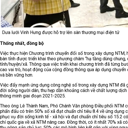
Dưa lưới Vinh Hưng được hỗ trợ lên sàn thương mại điện tử
Thống nhất, đồng bộ
Việc thực hiện Chương trình chuyển đổi số trong xây dựng NTM,
bàn tỉnh được triển khai theo phương châm “hạ tầng dùng chung, c
tỉnh/huyện/xã. Thông qua việc triển khai chương trình đã từng 
cao vai trò, hoạt động của cộng đồng thông qua áp dụng chuyển 
và bền vững hơn.
Việc đẩy mạnh ứng dụng công nghệ số trong xây dựng NTM đã gó
đời sống người dân, thu hẹp dần khoảng cách về chất lượng dịch 
thông minh giai đoạn 2021-2025.
Theo ông Lê Thành Nam, Phó Chánh Văn phòng Điều phối NTM của 
phấn đấu có trên 50% số xã đạt chuẩn chỉ tiêu 8.4 về ứng dụng cô
phục vụ đời sống kinh tế - xã hội và đạt chuẩn chỉ tiêu số 15.2 c
chí quốc gia về xã NTM nâng cao. Đồng thời, có ít nhất 70% xã có
thụ nông sản chủ lực; 50% các mô hình liên kết gắn với vùng ngu