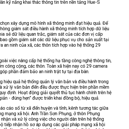
 kỹ năng khai thác thông tin trên nền tảng Hue-S
chọn xây dựng mô hình xã thông minh đạt hiệu quả.
Để
hòng giám sát điều hành xã thông minh tích hợp dữ liệu
ia sẻ dữ liệu quan trắc, giám sát của các đơn vị cấp
 bao gồm giám sát các dữ liệu phục vụ cho sản xuất tại
a an ninh của xã, các thôn tích hợp vào hệ thống 29
oài việc nâng cấp hệ thống hạ tầng công nghệ thông tin,
iểm công cộng, các thôn. Toàn xã hiện nay có 29 camera
góp phần đảm bảo an ninh trật tự tại địa bàn.
 hiệu quả hệ thống quản lý văn bản và điều hành trong
và xử lý văn bản đến đều được thực hiện trên phần mềm
uy định. Hoạt động giải quyết thủ tục hành chính trên hệ
iản - đúng hẹn” được triển khai đồng bộ, hiệu quả.
o cáo số từ xã đến huyện và tỉnh; kênh tương tác giữa
ang mạng xã hội. Anh Trần Sơn Phụng, ở thôn Phụng
p nhận và xử lý công việc cho người dân trên hệ thống
 bộ tiếp nhận hồ sơ áp dụng các giải pháp mạng xã hội