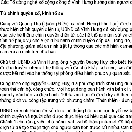
Các Tổ công nghệ số cộng đồng ở Vinh Hưng hướng dẫn người dân
Từ chính quyền số, kinh tế số
Cùng với Quảng Thọ (Quảng Điền), xã Vinh Hưng (Phú Lộc) được 
thực hiện chính quyền điện tử, UBND xã Vinh Hưng đã xây dựng p
của các hệ thống chính quyền điện tử; các hệ thống giám sát và ch
tỉnh để phục vụ cho việc điều hành chính quyền cấp xã. Trong đó,
địa phương, giám sát an ninh trật tự thông qua các mô hình camer
camera an ninh trên địa bàn.
Chủ tịch UBND xã Vinh Hưng, ông Nguyễn Quang Huy, cho biết: Ng
đường truyền internet, hệ thống wifi đã phủ khắp cơ quan, các đ
được kết nối vào hệ thống tại phòng điều hành phục vụ quan sát, 
Cũng theo ông Nguyễn Quang Huy, địa phương triển khai ứng dụng
toàn thể cán bộ, công chức. Mọi hoạt động ban hành văn bản đi 
quản lý văn bản và điều hành, 100% văn bản đi được ký số theo q
thống dịch vụ công tập trung với phương châm “Thân thiện - đơn g
UBND xã Vinh Hưng đã sử dụng hệ thống hội nghị trực tuyến và bá
chính quyền và người dân được thực hiện có hiệu quả qua các tr
Chánh 1 cho rằng, việc phủ sóng wifi và hệ thống internet để tiế
điện tử đã tạo thuận tiện cho người dân hơn trước rất nhiều. Cán