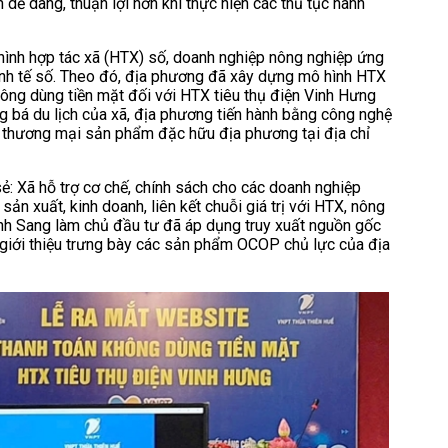
 dễ dàng, thuận lợi hơn khi thực hiện các thủ tục hành
hình hợp tác xã (HTX) số, doanh nghiệp nông nghiệp ứng
inh tế số. Theo đó, địa phương đã xây dựng mô hình HTX
ông dùng tiền mặt đối với HTX tiêu thụ điện Vinh Hưng
ng bá du lịch của xã, địa phương tiến hành bằng công nghệ
á thương mại sản phẩm đặc hữu địa phương tại địa chỉ
 Xã hỗ trợ cơ chế, chính sách cho các doanh nghiệp
 xuất, kinh doanh, liên kết chuỗi giá trị với HTX, nông
nh Sang làm chủ đầu tư đã áp dụng truy xuất nguồn gốc
giới thiệu trưng bày các sản phẩm OCOP chủ lực của địa