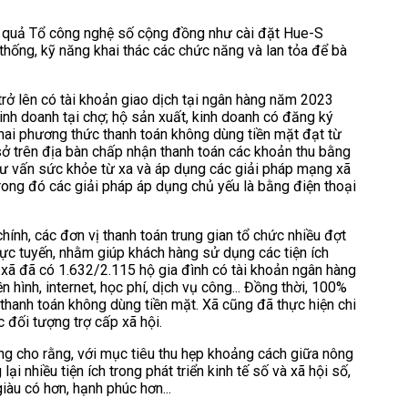
ệu quả Tổ công nghệ số cộng đồng như cài đặt Hue-S
thống, kỹ năng khai thác các chức năng và lan tỏa để bà
trở lên có tài khoản giao dịch tại ngân hàng năm 2023
inh doanh tại chợ; hộ sản xuất, kinh doanh có đăng ký
khai phương thức thanh toán không dùng tiền mặt đạt từ
ở trên địa bàn chấp nhận thanh toán các khoản thu bằng
 tư vấn sức khỏe từ xa và áp dụng các giải pháp mạng xã
, trong đó các giải pháp áp dụng chủ yếu là bằng điện thoại
ính, các đơn vị thanh toán trung gian tổ chức nhiều đợt
trực tuyến, nhằm giúp khách hàng sử dụng các tiện ích
àn xã đã có 1.632/2.115 hộ gia đình có tài khoản ngân hàng
 hình, internet, học phí, dịch vụ công... Đồng thời, 100%
thanh toán không dùng tiền mặt. Xã cũng đã thực hiện chi
đối tượng trợ cấp xã hội.
 cho rằng, với mục tiêu thu hẹp khoảng cách giữa nông
i nhiều tiện ích trong phát triển kinh tế số và xã hội số,
iàu có hơn, hạnh phúc hơn...