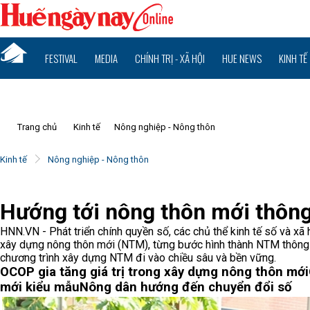
FESTIVAL
MEDIA
CHÍNH TRỊ - XÃ HỘI
HUE NEWS
KINH TẾ
Trang chủ
Kinh tế
Nông nghiệp - Nông thôn
Kinh tế
Nông nghiệp - Nông thôn
Hướng tới nông thôn mới thôn
HNN.VN - Phát triển chính quyền số, các chủ thể kinh tế số và xã 
xây dựng nông thôn mới (NTM), từng bước hình thành NTM thông
chương trình xây dựng NTM đi vào chiều sâu và bền vững.
OCOP gia tăng giá trị trong xây dựng nông thôn mới
mới kiểu mẫu
Nông dân hướng đến chuyển đổi số