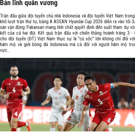
Bản lĩnh quân vương
Trận đấu giữa đội tuyển chủ nhà Indonesia và đội tuyển Việt Nam tron
khổ lượt trận thứ tư, bảng A ASEAN Hyundai Cup 2026 diễn ra vào tối 3
sân vận động Pakansari mang tính chất quyết định đến suất tham dự v
kết của cả hai đội. Kết quả trận đấu với chiến thắng hoành tráng 3 -
cho đội tuyển (ĐT) Việt Nam thực sự là "cú sốc" lớn không chỉ đối vớ
hâm mộ và giới bóng đá Indonesia mà cả đối với người hâm mộ tro
vực...