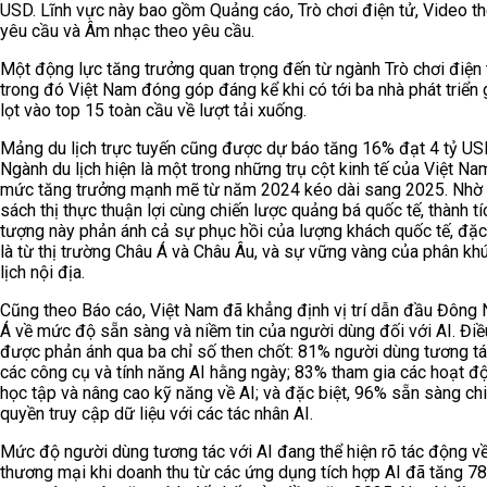
USD. Lĩnh vực này bao gồm Quảng cáo, Trò chơi điện tử, Video t
yêu cầu và Âm nhạc theo yêu cầu.
Một động lực tăng trưởng quan trọng đến từ ngành Trò chơi điện 
trong đó Việt Nam đóng góp đáng kể khi có tới ba nhà phát triển
lọt vào top 15 toàn cầu về lượt tải xuống.
Mảng du lịch trực tuyến cũng được dự báo tăng 16% đạt 4 tỷ US
Ngành du lịch hiện là một trong những trụ cột kinh tế của Việt Nam
mức tăng trưởng mạnh mẽ từ năm 2024 kéo dài sang 2025. Nhờ 
sách thị thực thuận lợi cùng chiến lược quảng bá quốc tế, thành tí
tượng này phản ánh cả sự phục hồi của lượng khách quốc tế, đặc
là từ thị trường Châu Á và Châu Âu, và sự vững vàng của phân kh
lịch nội địa.
Cũng theo Báo cáo, Việt Nam đã khẳng định vị trí dẫn đầu Đông
Á về mức độ sẵn sàng và niềm tin của người dùng đối với AI. Điề
được phản ánh qua ba chỉ số then chốt: 81% người dùng tương tá
các công cụ và tính năng AI hằng ngày; 83% tham gia các hoạt đ
học tập và nâng cao kỹ năng về AI; và đặc biệt, 96% sẵn sàng ch
quyền truy cập dữ liệu với các tác nhân AI.
Mức độ người dùng tương tác với AI đang thể hiện rõ tác động v
thương mại khi doanh thu từ các ứng dụng tích hợp AI đã tăng 7