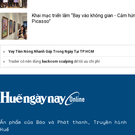
Khai mạc triển lãm “Bay vào không gian - Cảm hứ
Picasso”
Vay Tiền Nóng Nhanh Gấp Trong Ngày Tại TP.HCM
Trader có nên dùng
backcom scalping
để tối ưu chi phí
Giá Cà Phê Thế Giới Hôm nay
máy lọc rượu
Mua bán Vinhomes
Grand Park
giá mới nhất
Dịch Vụ
chuyển nhà hà nội
chuyennhatrongoitrunghieu Giá rẻ
Công Ty
chuyển nhà trọn gói biên hòa
chuyennhathanhtai giá rẻ
Ấn phẩm của Báo và Phát thanh, Truyền hình
Dự án
Dự án Sun Bắc Ninh
Huế
Bcons infinity