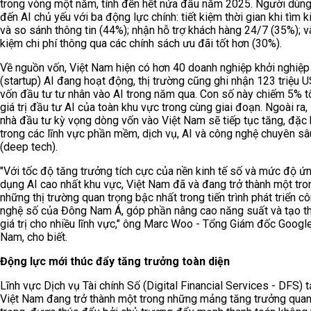
trong vòng một năm, tính đến hết nửa đầu năm 2025. Người dùng
đến AI chủ yếu với ba động lực chính: tiết kiệm thời gian khi tìm 
và so sánh thông tin (44%); nhận hỗ trợ khách hàng 24/7 (35%); và
kiệm chi phí thông qua các chính sách ưu đãi tốt hơn (30%).
Về nguồn vốn, Việt Nam hiện có hơn 40 doanh nghiệp khởi nghiệp
(startup) AI đang hoạt động, thị trường cũng ghi nhận 123 triệu 
vốn đầu tư tư nhân vào AI trong năm qua. Con số này chiếm 5% 
giá trị đầu tư AI của toàn khu vực trong cùng giai đoạn. Ngoài ra
nhà đầu tư kỳ vọng dòng vốn vào Việt Nam sẽ tiếp tục tăng, đặc 
trong các lĩnh vực phần mềm, dịch vụ, AI và công nghệ chuyên sâ
(deep tech).
"Với tốc độ tăng trưởng tích cực của nền kinh tế số và mức độ ứ
dụng AI cao nhất khu vực, Việt Nam đã và đang trở thành một tro
những thị trường quan trọng bậc nhất trong tiến trình phát triển c
nghệ số của Đông Nam Á, góp phần nâng cao năng suất và tạo 
giá trị cho nhiều lĩnh vực," ông Marc Woo - Tổng Giám đốc Google
Nam, cho biết.
Động lực mới thúc đẩy tăng trưởng toàn diện
Lĩnh vực Dịch vụ Tài chính Số (Digital Financial Services - DFS) t
Việt Nam đang trở thành một trong những mảng tăng trưởng qua