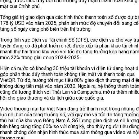
trọng, được thúc đẩy bởi chủ trương đẩy mạnh thanh toán không 
mặt của Chính phủ.
Tổng giá trị giao dịch qua các hình thức thanh toán số được dự b
178 tỷ USD vào năm 2025, phản ánh mức độ chuyển đổi sang cá
tảng số ngày càng phổ biến trên thị trường.
Trong lĩnh vực Dịch vụ Tài chính Số (DFS), các dịch vụ cho vay tr
tuyến đang có đà phát triển rõ rệt, được xếp là phân khúc tài chín
nhanh thứ hai trong khu vực với tốc độ tăng trưởng kép hàng nă
mức 22% trong giai đoạn 2024-2025.
Hiện cả nước có khoảng 30 triệu tài khoản ví điện tử đang hoạt đ
góp phần thúc đẩy thanh toán không tiền mặt và thanh toán qua
VietQR. Từ đó, hướng tới mục tiêu 80% giao dịch thương mại điệ
không dùng tiền mặt vào năm 2030. Ngoài ra, hệ thống thanh toá
cũng đã tương thích với Thái Lan và Campuchia, mở ra thêm nhiề
hội cho giao thương và du lịch giữa các quốc gia.
Video thương mại tại Việt Nam đang trở thành một trong những 
lực nổi bật của tăng trưởng số, với quy mô và tốc độ tăng trưởng
thứ hai của khu vực Đông Nam Á. Số lượng giao dịch và số lượng
bán hàng cùng tăng 60% so với cùng kỳ, cho thấy người tiêu dùn
nhanh chóng đón nhận hình thức mua sắm thông qua video và nộ
thương mại.