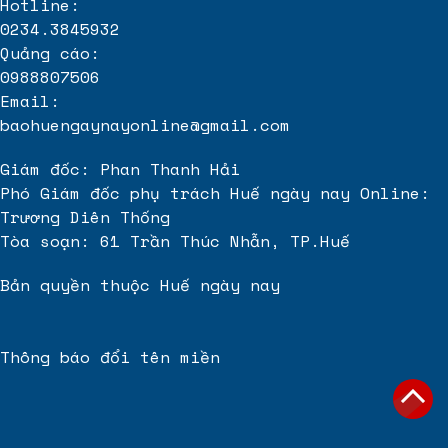
Hotline:
rút tiền thẻ tín dụng quận 10
0234.3845932
Quảng cáo:
Báo giá hóa đơn điện tử
0988807506
Email:
baohuengaynayonline@gmail.com
Giám đốc: Phan Thanh Hải
Phó Giám đốc phụ trách Huế ngày nay Online:
Trương Diên Thống
Tòa soạn: 61 Trần Thúc Nhẫn, TP.Huế
Bản quyền thuộc Huế ngày nay
Thông báo đổi tên miền