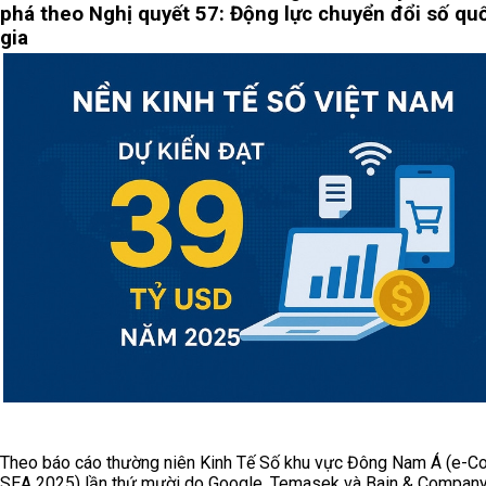
phá theo Nghị quyết 57: Động lực chuyển đổi số qu
gia
Theo báo cáo thường niên Kinh Tế Số khu vực Đông Nam Á (e-
SEA 2025) lần thứ mười do Google, Temasek và Bain & Compan