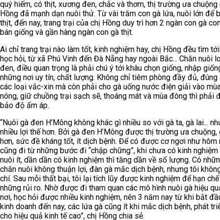
quý hiếm, có thịt, xương đen, chắc và thơm, thị trường ưa chuộng 
Hồng đã mạnh dạn nuôi thử. Từ vài trăm con gà lứa, nuôi lớn để 
thịt, đến nay, trang trại của chị Hồng duy trì hơn 2 ngàn con gà co
bán giống và gần hàng ngàn con gà thịt.
Ai chỉ trang trại nào làm tốt, kinh nghiệm hay, chị Hồng đều tìm tớ
học hỏi, từ xã Phú Vinh đến Đà Nẵng hay ngoài Bắc... Chăn nuôi l
đen, điều quan trọng là phải chú ý tới khâu chọn giống, nhập giốn
những nơi uy tín, chất lượng. Không chỉ tiêm phòng đầy đủ, đúng 
các loại vắc-xin mà còn phải cho gà uống nước điện giải vào mù
nóng, giữ chuồng trại sạch sẽ, thoáng mát và mùa đông thì phải
bảo độ ấm áp.
“Nuôi gà đen H’Mông không khác gì nhiều so với gà ta, gà lai... n
nhiều lợi thế hơn. Bởi gà đen H’Mông được thị trường ưa chuộng, 
hơn, sức đề kháng tốt, ít dịch bệnh. Để có được cơ ngơi như hôm n
cũng đi từ những bước đi “chập chững”, khi chưa có kinh nghiệm 
nuôi ít, dần dần có kinh nghiệm thì tăng dần về số lượng. Có nhữn
chăn nuôi không thuận lợi, đàn gà mắc dịch bệnh, nhưng tôi khôn
chí. Sau mỗi thất bại, tôi lại tích lũy được kinh nghiệm để hạn chế
những rủi ro. Nhờ được đi tham quan các mô hình nuôi gà hiệu qu
nơi, học hỏi được nhiều kinh nghiệm, nên 3 năm nay từ khi bắt đầu
kinh doanh đến nay, các lứa gà cũng ít khi mắc dịch bệnh, phát triể
cho hiệu quả kinh tế cao”, chị Hồng chia sẻ.