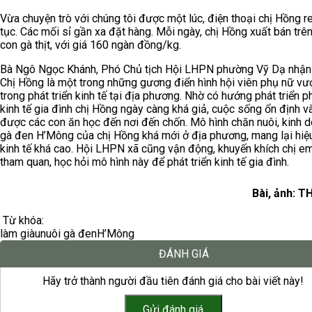
Vừa chuyện trò với chúng tôi được một lúc, điện thoại chị Hồng re
tục. Các mối sỉ gần xa đặt hàng. Mỗi ngày, chị Hồng xuất bán trê
con gà thịt, với giá 160 ngàn đồng/kg.
Bà Ngô Ngọc Khánh, Phó Chủ tịch Hội LHPN phường Vỹ Dạ nhận 
Chị Hồng là một trong những gương điển hình hội viên phụ nữ vư
trong phát triển kinh tế tại địa phương. Nhờ có hướng phát triển p
kinh tế gia đình chị Hồng ngày càng khá giả, cuộc sống ổn định v
được các con ăn học đến nơi đến chốn. Mô hình chăn nuôi, kinh 
gà đen H’Mông của chị Hồng khá mới ở địa phương, mang lại hiệ
kinh tế khá cao. Hội LHPN xã cũng vận động, khuyến khích chị e
tham quan, học hỏi mô hình này để phát triển kinh tế gia đình.
Bài, ảnh: 
Từ khóa:
làm giàu
nuôi gà đen
H’Mông
ĐÁNH GIÁ
Hãy trở thành người đầu tiên đánh giá cho bài viết này!