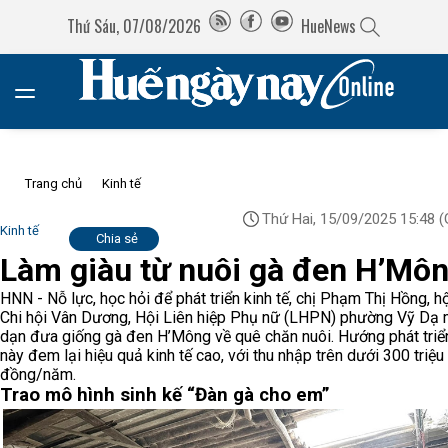
Thứ Sáu, 07/08/2026
HueNews
Trang chủ
Kinh tế
Thứ Hai, 15/09/2025 15:48
(
Kinh tế
Chia sẻ
Làm giàu từ nuôi gà đen H’Mô
HNN - Nỗ lực, học hỏi để phát triển kinh tế, chị Phạm Thị Hồng, hộ
Chi hội Vân Dương, Hội Liên hiệp Phụ nữ (LHPN) phường Vỹ Dạ
dạn đưa giống gà đen H’Mông về quê chăn nuôi. Hướng phát triể
này đem lại hiệu quả kinh tế cao, với thu nhập trên dưới 300 triệu
đồng/năm.
Trao mô hình sinh kế “Đàn gà cho em”