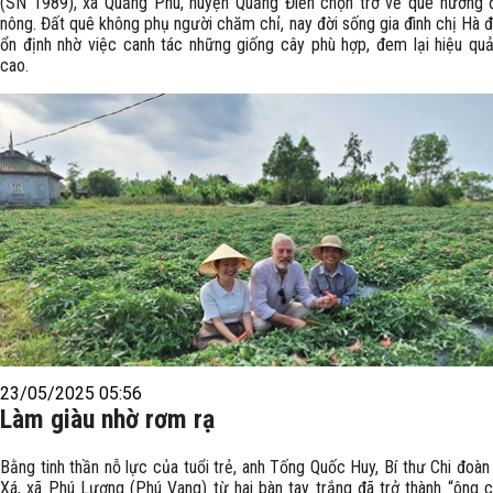
(SN 1989), xã Quảng Phú, huyện Quảng Điền chọn trở về quê hương đ
nông. Đất quê không phụ người chăm chỉ, nay đời sống gia đình chị Hà 
ổn định nhờ việc canh tác những giống cây phù hợp, đem lại hiệu quả
cao.
23/05/2025 05:56
Làm giàu nhờ rơm rạ
Bằng tinh thần nỗ lực của tuổi trẻ, anh Tống Quốc Huy, Bí thư Chi đoàn
Xá, xã Phú Lương (Phú Vang) từ hai bàn tay trắng đã trở thành “ông c