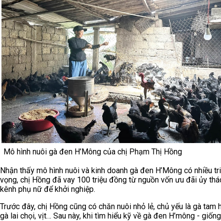
Mô hình nuôi gà đen H’Mông của chị Phạm Thị Hồng
Nhận thấy mô hình nuôi và kinh doanh gà đen H’Mông có nhiều tr
vọng, chị Hồng đã vay 100 triệu đồng từ nguồn vốn ưu đãi ủy thá
kênh phụ nữ để khởi nghiệp.
Trước đây, chị Hồng cũng có chăn nuôi nhỏ lẻ, chủ yếu là gà tam 
gà lai chọi, vịt… Sau này, khi tìm hiểu kỹ về gà đen H’mông - giốn