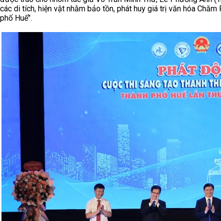
các di tích, hiện vật nhằm bảo tồn, phát huy giá trị văn hóa Chăm
phố Huế".