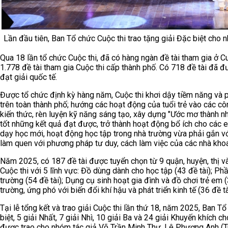
Lần đầu tiên, Ban Tổ chức Cuộc thi trao tặng giải Đặc biệt cho n
Qua 18 lần tổ chức Cuộc thi, đã có hàng ngàn đề tài tham gia ở Cuộ
1.778 đề tài tham gia Cuộc thi cấp thành phố. Có 718 đề tài đã đượ
đạt giải quốc tế.
Được tổ chức định kỳ hàng năm, Cuộc thi khơi dậy tiềm năng và ph
trên toàn thành phố; hướng các hoạt động của tuổi trẻ vào các côn
kiến thức, rèn luyện kỹ năng sáng tạo, xây dựng "Ước mơ thành nh
tốt những kết quả đạt được, trở thành hoạt động bổ ích cho các e
dạy học mới, hoạt động học tập trong nhà trường vừa phải gắn vớ
làm quen với phương pháp tư duy, cách làm việc của các nhà kho
Năm 2025, có 187 đề tài được tuyển chọn từ 9 quận, huyện, thị v
Cuộc thi với 5 lĩnh vực: Đồ dùng dành cho học tập (43 đề tài); Ph
trường (54 đề tài); Dụng cụ sinh hoạt gia đình và đồ chơi trẻ em 
trường, ứng phó với biến đổi khí hậu và phát triển kinh tế (36 đề tà
Tại lễ tổng kết và trao giải Cuộc thi lần thứ 18, năm 2025, Ban Tổ
biệt, 5 giải Nhất, 7 giải Nhì, 10 giải Ba và 24 giải Khuyến khích c
được trao cho nhóm tác giả Võ Trần Minh Thư, Lê Phương Anh (Tr