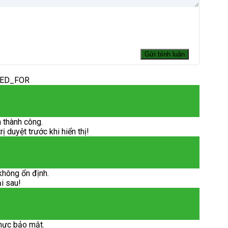
DED_FOR
 thành công.
 duyệt trước khi hiển thị!
không ổn định.
ại sau!
hực bảo mật.