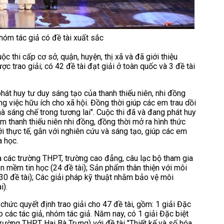
hóm tác giả có đề tài xuất sắc
c thi cấp cơ sở, quận, huyện, thị xã và đã giới thiệu
c trao giải; có 42 đề tài đạt giải ở toàn quốc và 3 đề tài
át huy tư duy sáng tạo của thanh thiếu niên, nhi đồng
g việc hữu ích cho xã hội. Đồng thời giúp các em trau dồi
à sáng chế trong tương lai". Cuộc thi đã và đang phát huy
m thanh thiếu niên nhi đồng, đồng thời mở ra hình thức
i thực tế, gắn với nghiên cứu và sáng tạo, giúp các em
a học.
à các trường THPT, trường cao đẳng, câu lạc bộ tham gia
ần mềm tin học (24 đề tài); Sản phẩm thân thiện với môi
(30 đề tài); Các giải pháp kỹ thuật nhằm bảo vệ môi
i).
 chức quyết định trao giải cho 47 đề tài, gồm: 1 giải Đặc
ho các tác giả, nhóm tác giả. Năm nay, có 1 giải Đặc biệt
ường THPT Hai Bà Trưng) với đề tài "Thiết kế và số hóa