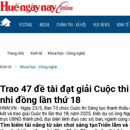
FESTIVAL
MEDIA
CHÍNH TRỊ - XÃ HỘI
HUE NEWS
KINH TẾ
Trang chủ
Kinh tế
Khoa học - Công nghệ
Kinh tế
Khoa học - Công nghệ
Trao 47 đề tài đạt giải Cuộc th
nhi đồng lần thứ 18
HNN.VN - Ngày 23/5, Ban Tổ chức Cuộc thi Sáng tạo thanh thiếu n
kết và trao giải Cuộc thi lần thứ 18, năm 2025. Đến dự có ông 
trực UBND thành phố; đại diện lãnh đạo các sở, ban, ngành cùng cá
Tìm kiếm tài năng từ sân chơi sáng tạo
Triển lãm và