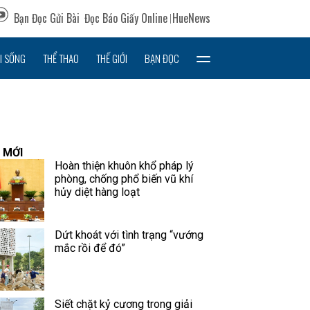
Bạn Đọc Gửi Bài
Đọc Báo Giấy Online
HueNews
I SỐNG
THỂ THAO
THẾ GIỚI
BẠN ĐỌC
 MỚI
Hoàn thiện khuôn khổ pháp lý
phòng, chống phổ biến vũ khí
hủy diệt hàng loạt
Dứt khoát với tình trạng “vướng
mắc rồi để đó”
Siết chặt kỷ cương trong giải