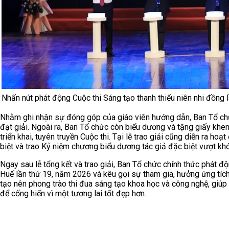
Nhấn nút phát động Cuộc thi Sáng tạo thanh thiếu niên nhi đồng
Nhằm ghi nhận sự đóng góp của giáo viên hướng dẫn, Ban Tổ chức
đạt giải. Ngoài ra, Ban Tổ chức còn biểu dương và tặng giấy khen
triển khai, tuyên truyền Cuộc thi. Tại lễ trao giải cũng diễn ra h
biệt và trao Kỷ niệm chương biểu dương tác giả đặc biệt vượt khó
Ngay sau lễ tổng kết và trao giải, Ban Tổ chức chính thức phát độ
Huế lần thứ 19, năm 2026 và kêu gọi sự tham gia, hưởng ứng tích
tạo nên phong trào thi đua sáng tạo khoa học và công nghệ, giú
để cống hiến vì một tương lai tốt đẹp hơn.