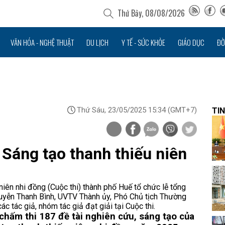
Thứ Bảy, 08/08/2026
VĂN HÓA - NGHỆ THUẬT
DU LỊCH
Y TẾ - SỨC KHỎE
GIÁO DỤC
ĐỜ
Thứ Sáu, 23/05/2025 15:34
(GMT+7)
TIN
i Sáng tạo thanh thiếu niên
iên nhi đồng (Cuộc thi) thành phố Huế tổ chức lễ tổng
Nguyễn Thanh Bình, UVTV Thành ủy, Phó Chủ tịch Thường
c tác giả, nhóm tác giả đạt giải tại Cuộc thi.
 chấm thi 187 đề tài nghiên cứu, sáng tạo của