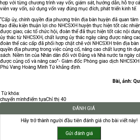
hợp với từng chương trình vay vốn; giám sát, hướng dẫn, hỗ trợ cá
viên vay vốn, sử dụng vốn vay đúng mục đích, phát triển kinh tế.
“Cấp ủy, chính quyền địa phương trên địa bàn huyện đã quan tâm 
tạo điều kiện thuận lợi cho NHCSXH huyện thực hiện tốt các nhiệ
được giao; các tổ chức hội, đoàn thể đã thực hiện tốt các nội du
ủy thác từ NHCSXH, chất lượng ủy thác ngày càng được nâng cao
đoàn thể các cấp đã phối hợp chặt chẽ với NHCSXH trên địa bàn 
quyền địa phương trong việc củng cố, nâng cao chất lượng tín dụ
sách. Niềm tin của Nhân dân đối với Đảng và Nhà nước ta ngày c
được củng cố và nâng cao”- Giám đốc Phòng giao dịch NHCSXH
Phú Vang Hoàng Minh Tứ khẳng định.
Bài, ảnh: Q
Từ khóa:
chuyển mình
điểm tựa
Chỉ thị 40
ĐÁNH GIÁ
Hãy trở thành người đầu tiên đánh giá cho bài viết này!