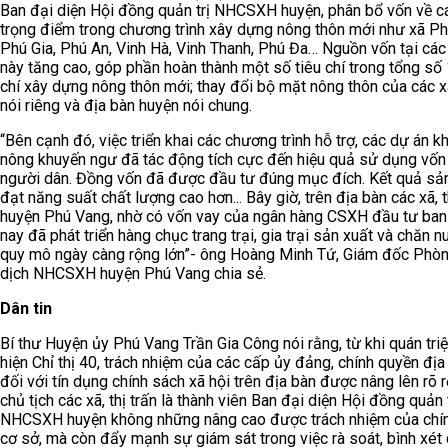
Ban đại diện Hội đồng quản trị NHCSXH huyện, phân bổ vốn về c
trọng điểm trong chương trình xây dựng nông thôn mới như xã P
Phú Gia, Phú An, Vinh Hà, Vinh Thanh, Phú Đa… Nguồn vốn tại các
này tăng cao, góp phần hoàn thành một số tiêu chí trong tổng số 
chí xây dựng nông thôn mới; thay đổi bộ mặt nông thôn của các x
nói riêng và địa bàn huyện nói chung.
“Bên cạnh đó, việc triển khai các chương trình hỗ trợ, các dự án k
nông khuyến ngư đã tác động tích cực đến hiệu quả sử dụng vốn
người dân. Đồng vốn đã được đầu tư đúng mục đích. Kết quả sả
đạt năng suất chất lượng cao hơn... Bây giờ, trên địa bàn các xã, t
huyện Phú Vang, nhờ có vốn vay của ngân hàng CSXH đầu tư ban
nay đã phát triển hàng chục trang trại, gia trại sản xuất và chăn n
quy mô ngày càng rộng lớn”- ông Hoàng Minh Tứ, Giám đốc Phòn
dịch NHCSXH huyện Phú Vang chia sẻ.
Dân tin
Bí thư Huyện ủy Phú Vang Trần Gia Công nói rằng, từ khi quán triệ
hiện Chỉ thị 40, trách nhiệm của các cấp ủy đảng, chính quyền đị
đối với tín dụng chính sách xã hội trên địa bàn được nâng lên rõ r
chủ tịch các xã, thị trấn là thành viên Ban đại diện Hội đồng quản t
NHCSXH huyện không những nâng cao được trách nhiệm của chí
cơ sở, mà còn đẩy mạnh sự giám sát trong việc rà soát, bình xét 