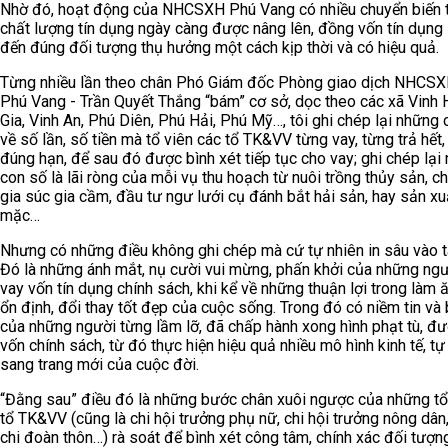
Nhờ đó, hoạt động của NHCSXH Phú Vang có nhiều chuyển biến t
chất lượng tín dụng ngày càng được nâng lên, đồng vốn tín dụng
đến đúng đối tượng thụ hưởng một cách kịp thời và có hiệu quả.
Từng nhiều lần theo chân Phó Giám đốc Phòng giao dịch NHCSX
Phú Vang - Trần Quyết Thắng “bám” cơ sở, dọc theo các xã Vinh 
Gia, Vinh An, Phú Diên, Phú Hải, Phú Mỹ…, tôi ghi chép lại những
về số lần, số tiền mà tổ viên các tổ TK&VV từng vay, từng trả hết, 
đúng hạn, để sau đó được bình xét tiếp tục cho vay; ghi chép lại
con số là lãi ròng của mỗi vụ thu hoạch từ nuôi trồng thủy sản, c
gia súc gia cầm, đầu tư ngư lưới cụ đánh bắt hải sản, hay sản x
mặc…
Nhưng có những điều không ghi chép mà cứ tự nhiên in sâu vào tâ
Đó là những ánh mắt, nụ cười vui mừng, phấn khởi của những ng
vay vốn tín dụng chính sách, khi kể về những thuận lợi trong làm 
ổn định, đổi thay tốt đẹp của cuộc sống. Trong đó có niềm tin và 
của những người từng lầm lỡ, đã chấp hành xong hình phạt tù, đ
vốn chính sách, từ đó thực hiện hiệu quả nhiều mô hình kinh tế, tự
sang trang mới của cuộc đời.
“Đằng sau” điều đó là những bước chân xuôi ngược của những tổ
tổ TK&VV (cũng là chi hội trưởng phụ nữ, chi hội trưởng nông dân,
chi đoàn thôn…) rà soát để bình xét công tâm, chính xác đối tượn