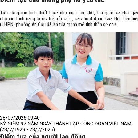
Từ những mô hình thiết thực như nuôi heo đất, thu gom ve chai gâ
chương trình nâng bước trẻ mồ côi..., các hoạt động của Hội Liên hi
(LHPN) phường An Cựu đã lan tỏa mạnh mẽ tinh thần sẻ chia.
28/07/2026 09:40
KỶ NIỆM 97 NĂM NGÀY THÀNH LẬP CÔNG ĐOÀN VIỆT NAM
(28/7/1929 - 28/7/2026)
Điểm tựa của người lao động