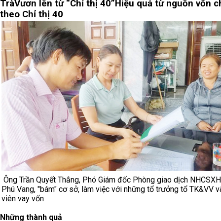
Trà
Vươn lên từ “Chỉ thị 40”
Hiệu quả từ nguồn vốn c
theo Chỉ thị 40
Ông Trần Quyết Thắng, Phó Giám đốc Phòng giao dịch NHCSXH
Phú Vang, "bám" cơ sở, làm việc với những tổ trưởng tổ TK&VV v
viên vay vốn
Những thành quả