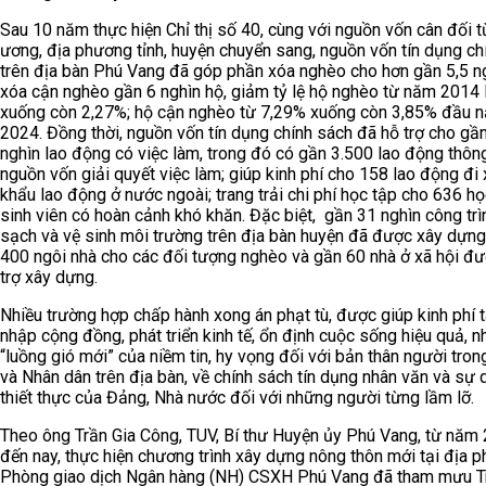
Sau 10 năm thực hiện Chỉ thị số 40, cùng với nguồn vốn cân đối t
ương, địa phương tỉnh, huyện chuyển sang, nguồn vốn tín dụng ch
trên địa bàn Phú Vang đã góp phần xóa nghèo cho hơn gần 5,5 ng
xóa cận nghèo gần 6 nghìn hộ, giảm tỷ lệ hộ nghèo từ năm 2014 
xuống còn 2,27%; hộ cận nghèo từ 7,29% xuống còn 3,85% đầu 
2024. Đồng thời, nguồn vốn tín dụng chính sách đã hỗ trợ cho gầ
nghìn lao động có việc làm, trong đó có gần 3.500 lao động thôn
nguồn vốn giải quyết việc làm; giúp kinh phí cho 158 lao động đi 
khẩu lao động ở nước ngoài; trang trải chi phí học tập cho 636 họ
sinh viên có hoàn cảnh khó khăn. Đặc biệt, gần 31 nghìn công tr
sạch và vệ sinh môi trường trên địa bàn huyện đã được xây dựng
400 ngôi nhà cho các đối tượng nghèo và gần 60 nhà ở xã hội đ
trợ xây dựng.
Nhiều trường hợp chấp hành xong án phạt tù, được giúp kinh phí t
nhập cộng đồng, phát triển kinh tế, ổn định cuộc sống hiệu quả, n
“luồng gió mới” của niềm tin, hy vọng đối với bản thân người tron
và Nhân dân trên địa bàn, về chính sách tín dụng nhân văn và sự
thiết thực của Đảng, Nhà nước đối với những người từng lầm lỡ.
Theo ông Trần Gia Công, TUV, Bí thư Huyện ủy Phú Vang, từ năm
đến nay, thực hiện chương trình xây dựng nông thôn mới tại địa 
Phòng giao dịch Ngân hàng (NH) CSXH Phú Vang đã tham mưu 