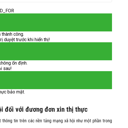
ED_FOR
 thành công.
 duyệt trước khi hiển thị!
không ổn định.
ại sau!
hực bảo mật.
 đối với đương đơn xin thị thực
thông tin trên các nền tảng mạng xã hội như một phần trong