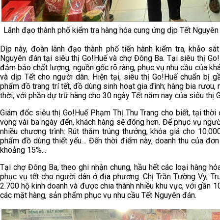
Lãnh đạo thành phố kiểm tra hàng hóa cung ứng dịp Tết Nguyên 
Dịp này, đoàn lãnh đạo thành phố tiến hành kiểm tra, khảo sát
Nguyên đán tại siêu thị Go!Huế và chợ Đông Ba. Tại siêu thị G
đảm bảo chất lượng, nguồn gốc rõ ràng, phục vụ nhu cầu của kh
và dịp Tết cho người dân. Hiện tại, siêu thị Go!Huế chuẩn bị
phẩm đồ trang trí tết, đồ dùng sinh hoạt gia đình; hàng bia rượu,
thời, với phần dự trữ hàng cho 30 ngày Tết năm nay của siêu thị 
Giám đốc siêu thị Go!Huế Phạm Thị Thu Trang cho biết, tại thời
vọng vài ba ngày đến, khách hàng sẽ đông hơn. Để phục vụ người 
nhiều chương trình: Rút thăm trúng thưởng, khóa giá cho 10.000
phẩm đồ dùng thiết yếu… Đến thời điểm này, doanh thu của đơn 
khoảng 15%...
Tại chợ Đông Ba, theo ghi nhận chung, hầu hết các loại hàng h
phục vụ tết cho người dân ở địa phương. Chị Trần Tường Vy, Tr
2.700 hộ kinh doanh và được chia thành nhiều khu vực, với gần 10
các mặt hàng, sản phẩm phục vụ nhu cầu Tết Nguyên đán.