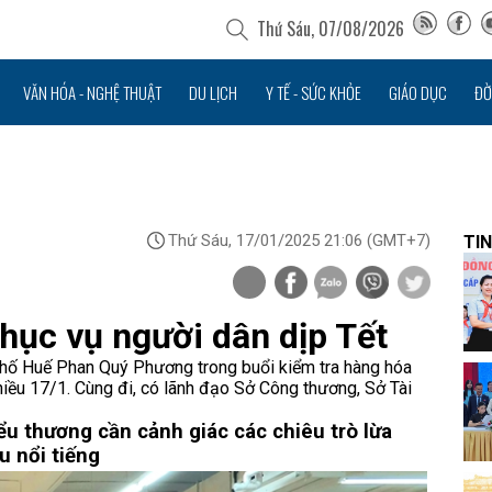
Thứ Sáu, 07/08/2026
VĂN HÓA - NGHỆ THUẬT
DU LỊCH
Y TẾ - SỨC KHỎE
GIÁO DỤC
ĐỜ
Thứ Sáu, 17/01/2025 21:06
(GMT+7)
TIN
ục vụ người dân dịp Tết
phố Huế Phan Quý Phương trong buổi kiểm tra hàng hóa
chiều 17/1. Cùng đi, có lãnh đạo Sở Công thương, Sở Tài
ểu thương cần cảnh giác các chiêu trò lừa
u nổi tiếng