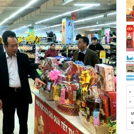
M
si
V