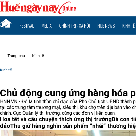
FESTIVAL
MEDIA
CHÍNH TRỊ - XÃ HỘI
HUE NEWS
KINH TẾ
Trang chủ
Kinh tế
Kinh tế
Chủ động cung ứng hàng hóa ph
HNN.VN - Đó là tinh thần chỉ đạo của Phó Chủ tịch UBND thành 
tại các trung tâm thương mại, siêu thị, khu chợ trên địa bàn vào 
chính, Cục Quản lý thị trường, cùng các đơn vị liên quan...
Hoa tết và câu chuyện thích ứng thị trường
Bà con ti
đảo
Thu giữ hàng nghìn sản phẩm “nhái” thương hiệ