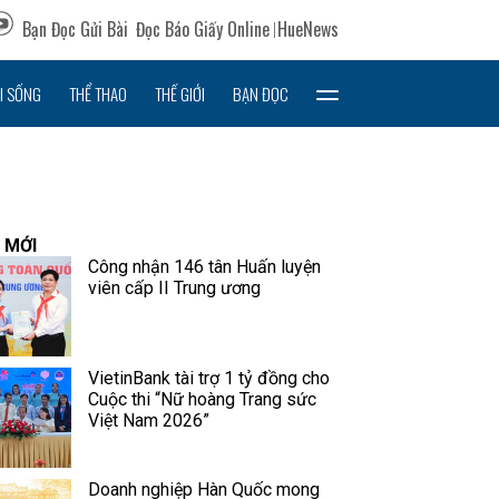
Bạn Đọc Gửi Bài
Đọc Báo Giấy Online
HueNews
I SỐNG
THỂ THAO
THẾ GIỚI
BẠN ĐỌC
 MỚI
Công nhận 146 tân Huấn luyện
viên cấp II Trung ương
VietinBank tài trợ 1 tỷ đồng cho
Cuộc thi “Nữ hoàng Trang sức
Việt Nam 2026”
Doanh nghiệp Hàn Quốc mong