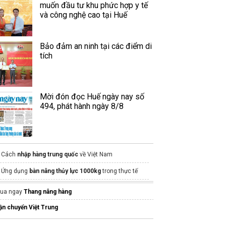
muốn đầu tư khu phức hợp y tế
và công nghệ cao tại Huế
Bảo đảm an ninh tại các điểm di
tích
Mời đón đọc Huế ngày nay số
494, phát hành ngày 8/8
Cách
nhập hàng trung quốc
về Việt Nam
Ứng dụng
bàn nâng thủy lực 1000kg
trong thực tế
Nấm men
Saccharomyces boulardii
trong men vi
ua ngay
Thang nâng hàng
nh
ận chuyển Việt Trung
Công ty vận chuyển hàng Trung Việt uy tín