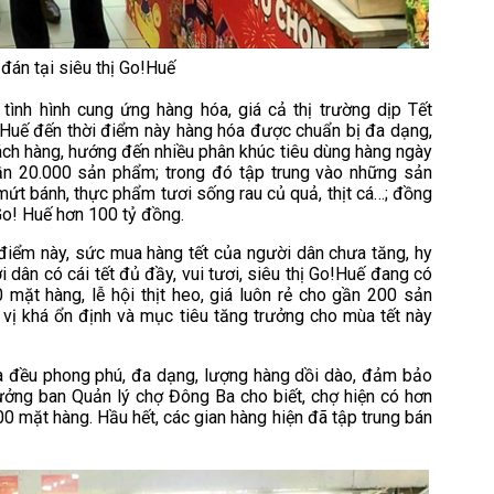
đán tại siêu thị Go!Huế
 tình hình cung ứng hàng hóa, giá cả thị trường dịp Tết
o!Huế đến thời điểm này hàng hóa được chuẩn bị đa dạng,
ách hàng, hướng đến nhiều phân khúc tiêu dùng hàng ngày
 gần 20.000 sản phẩm; trong đó tập trung vào những sản
 mứt bánh, thực phẩm tươi sống rau củ quả, thịt cá…; đồng
Go! Huế hơn 100 tỷ đồng.
 điểm này, sức mua hàng tết của người dân chưa tăng, hy
dân có cái tết đủ đầy, vui tươi, siêu thị Go!Huế đang có
 mặt hàng, lễ hội thịt heo, giá luôn rẻ cho gần 200 sản
vị khá ổn định và mục tiêu tăng trưởng cho mùa tết này
óa đều phong phú, đa dạng, lượng hàng dồi dào, đảm bảo
ưởng ban Quản lý chợ Đông Ba cho biết, chợ hiện có hơn
0 mặt hàng. Hầu hết, các gian hàng hiện đã tập trung bán