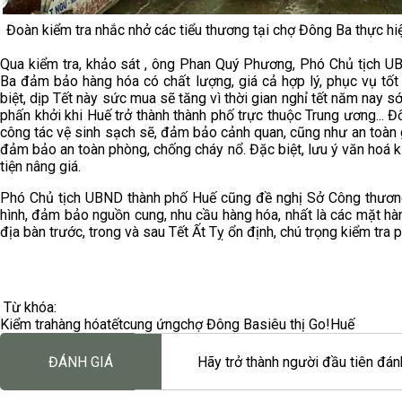
Đoàn kiểm tra nhắc nhở các tiểu thương tại chợ Đông Ba thực hi
Qua kiểm tra, khảo sát , ông Phan Quý Phương, Phó Chủ tịch U
Ba đảm bảo hàng hóa có chất lượng, giá cả hợp lý, phục vụ tốt
biệt, dịp Tết này sức mua sẽ tăng vì thời gian nghỉ tết năm nay sớ
phấn khởi khi Huế trở thành thành phố trực thuộc Trung ương... 
công tác vệ sinh sạch sẽ, đảm bảo cảnh quan, cũng như an toàn 
đảm bảo an toàn phòng, chống cháy nổ. Đặc biệt, lưu ý văn hoá ki
tiện nâng giá.
Phó Chủ tịch UBND thành phố Huế cũng đề nghị Sở Công thương v
hình, đảm bảo nguồn cung, nhu cầu hàng hóa, nhất là các mặt hà
địa bàn trước, trong và sau Tết Ất Tỵ ổn định, chú trọng kiểm tra 
Từ khóa:
Kiểm tra
hàng hóa
tết
cung ứng
chợ Đông Ba
siêu thị Go!Huế
ĐÁNH GIÁ
Hãy trở thành người đầu tiên đánh