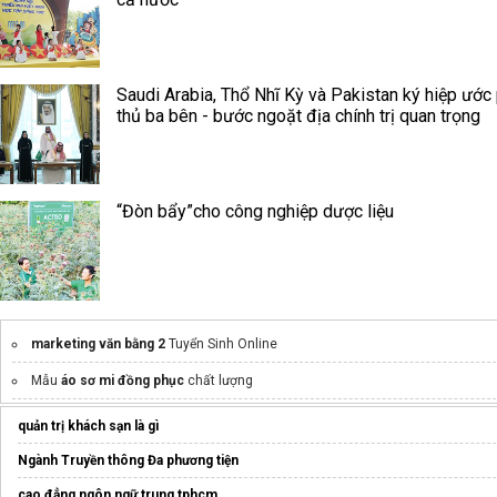
Saudi Arabia, Thổ Nhĩ Kỳ và Pakistan ký hiệp ước
thủ ba bên - bước ngoặt địa chính trị quan trọng
“Đòn bẩy”cho công nghiệp dược liệu
marketing văn bằng 2
Tuyển Sinh Online
Mẫu
áo sơ mi đồng phục
chất lượng
máy làm kem tươi
quản trị khách sạn là gì
Mẫu
áo lớp đẹp
Ngành Truyền thông Đa phương tiện
v sat là gì
cao đẳng ngôn ngữ trung tphcm