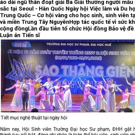
áo dài ngũ thân đoạt giải Ba Giải thưởng người mẫu
sắc tại Seoul - Hàn Quốc
Ngày hội Việc làm và Du h
Trung Quốc – Cơ hội vàng cho học sinh, sinh viên t
và miền Trung Tây Nguyên
Hợp tác quốc tế vì sức k
cộng đồng
Lần đầu tiên tổ chức Hội đồng Bảo vệ đ
Luận án Tiến sĩ
Tiết mục nghệ thuật tại ngày hội
Năm nay, Hội Sinh viên Trường Đại học Sư phạm, ĐHH gặt h
thành tựu nổi bật; đáng ghi nhận là toàn thể hội viên, sinh viên n