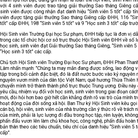
với 4 sinh viên được trao tặng giải thưởng Sao tháng Giêng cấ
sinh viên được công nhận đạt danh hiệu “Sinh viên 5 tốt” cấp tỉn
viên được tặng giải thưởng Sao tháng Giêng cấp ĐHH, 116 “Sin
tốt” cấp ĐHH, 198 “Sinh viên 5 tốt” và 9 “Học sinh 3 tốt” cấp trườ
Hội Sinh viên Trường Đại học Sư phạm, ĐHH tiếp tục là đơn vị d
trong các tổ chức hội cơ sở trực thuộc Hội Sinh viên ĐHH về số 
học sinh, sinh viên đạt Giải thưởng Sao tháng Giêng, “Sinh viên 5 
“Học sinh 3 tốt” các cấp.
Chủ tịch Hội Sinh viên Trường Đại học Sư phạm, ĐHH Phan Than
Lâm nhấn mạnh: "Chúng ta may mắn đang được sống, lao động v
tập trong bối cảnh đặc biệt, đó là đất nước bước vào kỷ nguyên 
nguyên vươn mình của dân tộc Việt Nam; quê hương Thừa Thiên 
chuyển mình trở thành thành phố trực thuộc Trung ương. Điều này 
yêu cầu, nhiệm vụ đối với học sinh, sinh viên trong giai đoạn cá
mới, đòi hỏi hơn bao giờ hết cần khẳng định rõ vai trò của mình t
hoạt động của đời sống xã hội. Ban Thư ký Hội Sinh viên kêu gọ
cán bộ, hội viên, sinh viên của nhà trường cần ý thức rõ về trách 
của mình, phải là lực lượng đi đầu trong học tập, rèn luyện, khôn
phấn đấu vươn lên làm chủ khoa học, công nghệ, phấn đấu hoàn 
bản thân theo các tiêu chuẩn, tiêu chí của danh hiệu “Sinh viên 5 t
cấp".