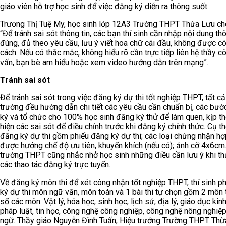
giáo viên hỗ trợ học sinh để việc đăng ký diễn ra thông suốt.
Trương Thị Tuệ My, học sinh lớp 12A3 Trường THPT Thừa Lưu ch
“Để tránh sai sót thông tin, các bạn thí sinh cần nhập nội dung thô
đúng, đủ theo yêu cầu, lưu ý viết hoa chữ cái đầu, không được c
cách. Nếu có thắc mắc, không hiểu rõ cần trực tiếp liên hệ thầy c
vấn, bạn bè am hiểu hoặc xem video hướng dẫn trên mạng”.
Tránh sai sót
Để tránh sai sót trong việc đăng ký dự thi tốt nghiệp THPT, tất cả
trường đều hướng dẫn chi tiết các yêu cầu cần chuẩn bị, các bư
ký và tổ chức cho 100% học sinh đăng ký thử để làm quen, kịp th
hiện các sai sót để điều chỉnh trước khi đăng ký chính thức. Cụ th
đăng ký dự thi gồm phiếu đăng ký dự thi; các loại chứng nhận hợ
được hưởng chế độ ưu tiên, khuyến khích (nếu có); ảnh cỡ 4x6cm
trường THPT cũng nhắc nhở học sinh những điều cần lưu ý khi th
các thao tác đăng ký trực tuyến.
Về đăng ký môn thi để xét công nhận tốt nghiệp THPT, thí sinh p
ký dự thi môn ngữ văn, môn toán và 1 bài thi tự chọn gồm 2 môn t
số các môn: Vật lý, hóa học, sinh học, lịch sử, địa lý, giáo dục kinh
pháp luật, tin học, công nghệ công nghiệp, công nghệ nông nghiệp
ngữ. Thầy giáo Nguyễn Đình Tuấn, Hiệu trưởng Trường THPT Thừ