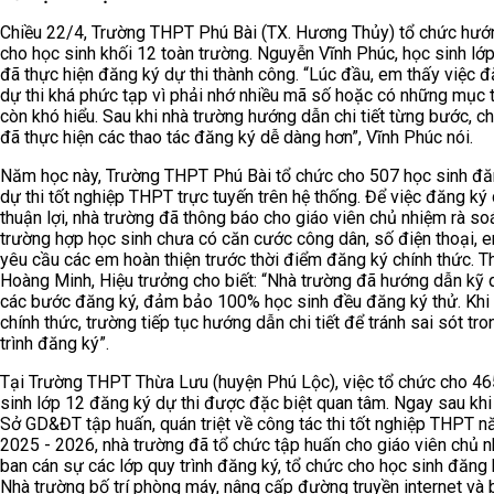
Chiều 22/4, Trường THPT Phú Bài (TX. Hương Thủy) tổ chức hướ
cho học sinh khối 12 toàn trường. Nguyễn Vĩnh Phúc, học sinh lớ
đã thực hiện đăng ký dự thi thành công. “Lúc đầu, em thấy việc 
dự thi khá phức tạp vì phải nhớ nhiều mã số hoặc có những mục t
còn khó hiểu. Sau khi nhà trường hướng dẫn chi tiết từng bước, 
đã thực hiện các thao tác đăng ký dễ dàng hơn”, Vĩnh Phúc nói.
Năm học này, Trường THPT Phú Bài tổ chức cho 507 học sinh đă
dự thi tốt nghiệp THPT trực tuyến trên hệ thống. Để việc đăng ký 
thuận lợi, nhà trường đã thông báo cho giáo viên chủ nhiệm rà so
trường hợp học sinh chưa có căn cước công dân, số điện thoại, 
yêu cầu các em hoàn thiện trước thời điểm đăng ký chính thức. T
Hoàng Minh, Hiệu trưởng cho biết: “Nhà trường đã hướng dẫn kỹ q
các bước đăng ký, đảm bảo 100% học sinh đều đăng ký thử. Khi
chính thức, trường tiếp tục hướng dẫn chi tiết để tránh sai sót tr
trình đăng ký”.
Tại Trường THPT Thừa Lưu (huyện Phú Lộc), việc tổ chức cho 46
sinh lớp 12 đăng ký dự thi được đặc biệt quan tâm. Ngay sau kh
Sở GD&ĐT tập huấn, quán triệt về công tác thi tốt nghiệp THPT 
2025 - 2026, nhà trường đã tổ chức tập huấn cho giáo viên chủ n
ban cán sự các lớp quy trình đăng ký, tổ chức cho học sinh đăng 
Nhà trường bố trí phòng máy, nâng cấp đường truyền internet và b