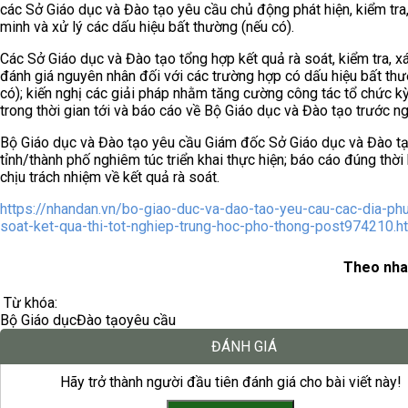
các Sở Giáo dục và Đào tạo yêu cầu chủ động phát hiện, kiểm tra
minh và xử lý các dấu hiệu bất thường (nếu có).
Các Sở Giáo dục và Đào tạo tổng hợp kết quả rà soát, kiểm tra, x
đánh giá nguyên nhân đối với các trường hợp có dấu hiệu bất th
có); kiến nghị các giải pháp nhằm tăng cường công tác tổ chức kỳ
trong thời gian tới và báo cáo về Bộ Giáo dục và Đào tạo trước n
Bộ Giáo dục và Đào tạo yêu cầu Giám đốc Sở Giáo dục và Đào t
tỉnh/thành phố nghiêm túc triển khai thực hiện; báo cáo đúng thời
chịu trách nhiệm về kết quả rà soát.
https://nhandan.vn/bo-giao-duc-va-dao-tao-yeu-cau-cac-dia-ph
soat-ket-qua-thi-tot-nghiep-trung-hoc-pho-thong-post974210.h
Theo nha
Từ khóa:
Bộ Giáo dục
Đào tạo
yêu cầu
ĐÁNH GIÁ
Hãy trở thành người đầu tiên đánh giá cho bài viết này!