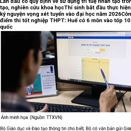
Lần đầu có quy định về sử dụng trí tuệ nhân tạo tr
tạo, nghiên cứu khoa học
Thí sinh bắt đầu thực hiệ
ký nguyện vọng xét tuyển vào đại học năm 2026
Côn
điểm thi tốt nghiệp THPT: Huế có 6 môn vào tốp 10
quốc
Ảnh minh họa. (Nguồn: TTXVN)
Bộ Giáo dục và Đào tạo thông tin cho biết, Bộ có văn bản gửi Gi