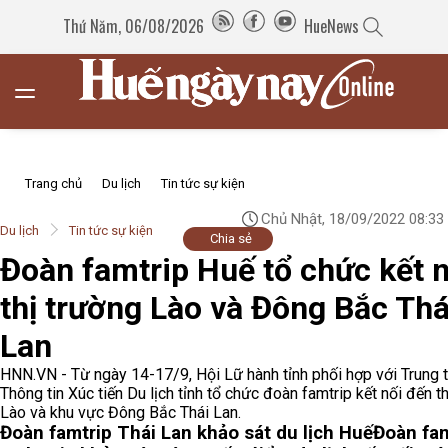
Thứ Năm, 06/08/2026
HueNews
Trang chủ
Du lịch
Tin tức sự kiện
Chủ Nhật, 18/09/2022 08:33
Du lịch
Tin tức sự kiện
Chia sẻ
Đoàn famtrip Huế tổ chức kết n
thị trường Lào và Đông Bắc Thá
Lan
HNN.VN - Từ ngày 14-17/9, Hội Lữ hành tỉnh phối hợp với Trung 
Thông tin Xúc tiến Du lịch tỉnh tổ chức đoàn famtrip kết nối đến t
Lào và khu vực Đông Bắc Thái Lan.
Đoàn famtrip Thái Lan khảo sát du lịch Huế
Đoàn fam