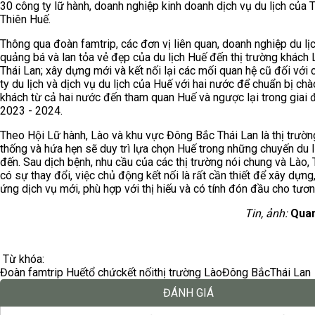
30 công ty lữ hành, doanh nghiệp kinh doanh dịch vụ du lịch của 
Thiên Huế.
Thông qua đoàn famtrip, các đơn vị liên quan, doanh nghiệp du lị
quảng bá và lan tỏa vẻ đẹp của du lịch Huế đến thị trường khách 
Thái Lan; xây dựng mới và kết nối lại các mối quan hệ cũ đối với
ty du lịch và dịch vụ du lịch của Huế với hai nước để chuẩn bị ch
khách từ cả hai nước đến tham quan Huế và ngược lại trong giai
2023 - 2024.
Theo Hội Lữ hành, Lào và khu vực Đông Bắc Thái Lan là thị trườn
thống và hứa hẹn sẽ duy trì lựa chọn Huế trong những chuyến du 
đến. Sau dịch bệnh, nhu cầu của các thị trường nói chung và Lào, 
có sự thay đổi, việc chủ động kết nối là rất cần thiết để xây dựng
ứng dịch vụ mới, phù hợp với thị hiếu và có tính đón đầu cho tương
Tin, ảnh:
Qua
Từ khóa:
Đoàn famtrip Huế
tổ chức
kết nối
thị trường Lào
Đông Bắc
Thái Lan
ĐÁNH GIÁ