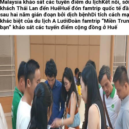
Malaysia khảo sát các tuyến điểm du lịch
Kết nối, s
khách Thái Lan đến Huế
Huế đón famtrip quốc tế đầ
sau hai năm gián đoạn bởi dịch bệnh
Di tích cách m
khác biệt của du lịch A Lưới
Đoàn famtrip “Miền Tru
bạn” khảo sát các tuyến điểm cộng đồng ở Huế