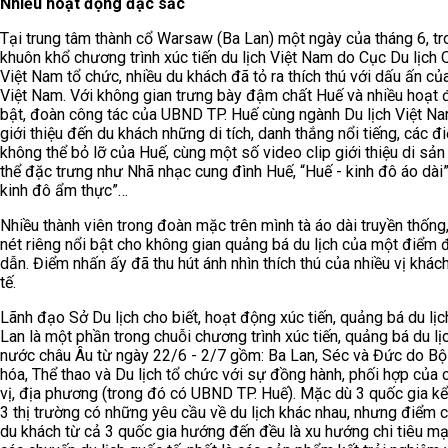
Nhiều hoạt động đặc sắc
Tại trung tâm thành cổ Warsaw (Ba Lan) một ngày của tháng 6, tr
khuôn khổ chương trình xúc tiến du lịch Việt Nam do Cục Du lịch 
Việt Nam tổ chức, nhiều du khách đã tỏ ra thích thú với dấu ấn c
Việt Nam. Với không gian trưng bày đậm chất Huế và nhiều hoạt 
bật, đoàn công tác của UBND TP. Huế cùng ngành Du lịch Việt N
giới thiệu đến du khách những di tích, danh thắng nổi tiếng, các 
không thể bỏ lỡ của Huế, cùng một số video clip giới thiệu di sản
thể đặc trưng như Nhã nhạc cung đình Huế, “Huế - kinh đô áo dài”
kinh đô ẩm thực”…
Nhiều thành viên trong đoàn mặc trên mình tà áo dài truyền thống
nét riêng nổi bật cho không gian quảng bá du lịch của một điểm 
dẫn. Điểm nhấn ấy đã thu hút ánh nhìn thích thú của nhiều vị khác
tế.
Lãnh đạo Sở Du lịch cho biết, hoạt động xúc tiến, quảng bá du lịc
Lan là một phần trong chuỗi chương trình xúc tiến, quảng bá du lịc
nước châu Âu từ ngày 22/6 - 2/7 gồm: Ba Lan, Séc và Đức do B
hóa, Thể thao và Du lịch tổ chức với sự đồng hành, phối hợp của 
vị, địa phương (trong đó có UBND TP. Huế). Mặc dù 3 quốc gia kể 
3 thị trường có những yêu cầu về du lịch khác nhau, nhưng điểm
du khách từ cả 3 quốc gia hướng đến đều là xu hướng chi tiêu m