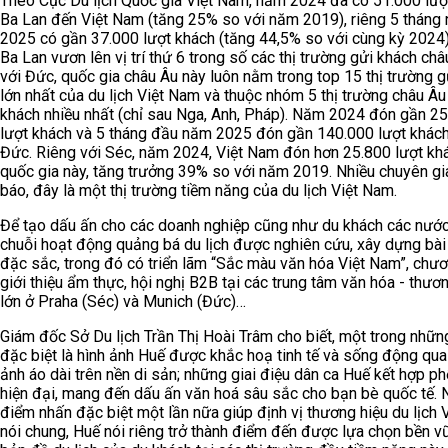
Theo Cục Du lịch Quốc gia Việt Nam, năm 2024 đã có 51.000 lượ
Ba Lan đến Việt Nam (tăng 25% so với năm 2019), riêng 5 tháng
2025 có gần 37.000 lượt khách (tăng 44,5% so với cùng kỳ 2024
Ba Lan vươn lên vị trí thứ 6 trong số các thị trường gửi khách châ
với Đức, quốc gia châu Âu này luôn nằm trong top 15 thị trường g
lớn nhất của du lịch Việt Nam và thuộc nhóm 5 thị trường châu Âu
khách nhiều nhất (chỉ sau Nga, Anh, Pháp). Năm 2024 đón gần 2
lượt khách và 5 tháng đầu năm 2025 đón gần 140.000 lượt khách
Đức. Riêng với Séc, năm 2024, Việt Nam đón hơn 25.800 lượt kh
quốc gia này, tăng trưởng 39% so với năm 2019. Nhiều chuyên gi
báo, đây là một thị trường tiềm năng của du lịch Việt Nam.
Để tạo dấu ấn cho các doanh nghiệp cũng như du khách các nước
chuỗi hoạt động quảng bá du lịch được nghiên cứu, xây dựng bài
đặc sắc, trong đó có triển lãm “Sắc màu văn hóa Việt Nam”, chươ
giới thiệu ẩm thực, hội nghị B2B tại các trung tâm văn hóa - thươ
lớn ở Praha (Séc) và Munich (Đức)…
Giám đốc Sở Du lịch Trần Thị Hoài Trâm cho biết, một trong nhữn
đặc biệt là hình ảnh Huế được khắc hoạ tinh tế và sống động qua
ảnh áo dài trên nền di sản; những giai điệu dân ca Huế kết hợp ph
hiện đại, mang đến dấu ấn văn hoá sâu sắc cho bạn bè quốc tế.
điểm nhấn đặc biệt một lần nữa giúp định vị thương hiệu du lịch 
nói chung, Huế nói riêng trở thành điểm đến được lựa chọn bền v