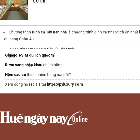
đô thị
Chương trình
Định cư Tây Ban nha
là chương trình định cư nhập tịch ổn nhất 
khi sang Châu Âu
Dự án
Vinhomes Cần Giờ
Hồ Chí Minh
Gigago eSIM du lịch quốc tế
Thông tin
Vị Trí Bcons New Sky Lái Thiêu
Thuận An
Rượu vang nhập khẩu
chính hãng
Eaton Park
Gamuda
Nệm cao su
thiên nhiên hãng nào tốt?
Tiến độ Sun Group Nha Trang
Mới nhất
Xem đồng hồ rep 1:1 tại
https://pyluxury.com
Đặt
may balo túi xách theo thiết kế
Thiết kế bao bì snack
dịch vụ backlink báo chí
hiệu quả