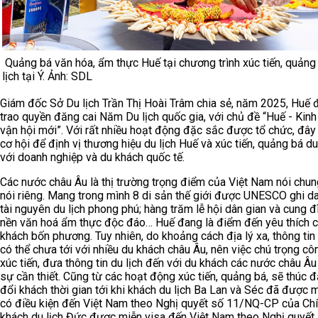
Quảng bá văn hóa, ẩm thực Huế tại chương trình xúc tiến, quảng
lịch tại Ý. Ảnh: SDL
Giám đốc Sở Du lịch Trần Thị Hoài Trâm chia sẻ, năm 2025, Huế
trao quyền đăng cai Năm Du lịch quốc gia, với chủ đề “Huế - Kinh
vận hội mới”. Với rất nhiều hoạt động đặc sắc được tổ chức, đây
cơ hội để định vị thương hiệu du lịch Huế và xúc tiến, quảng bá du
với doanh nghiệp và du khách quốc tế.
Các nước châu Âu là thị trường trọng điểm của Việt Nam nói chun
nói riêng. Mang trong mình 8 di sản thế giới được UNESCO ghi da
tài nguyên du lịch phong phú; hàng trăm lễ hội dân gian và cung đ
nền văn hoá ẩm thực độc đáo… Huế đang là điểm đến yêu thích 
khách bốn phương. Tuy nhiên, do khoảng cách địa lý xa, thông tin 
có thể chưa tới với nhiều du khách châu Âu, nên việc chú trọng cô
xúc tiến, đưa thông tin du lịch đến với du khách các nước châu Âu
sự cần thiết. Cũng từ các hoạt động xúc tiến, quảng bá, sẽ thúc đ
đổi khách thời gian tới khi khách du lịch Ba Lan và Séc đã được 
có điều kiện đến Việt Nam theo Nghị quyết số 11/NQ-CP của Chí
khách du lịch Đức được miễn visa đến Việt Nam theo Nghị quyết