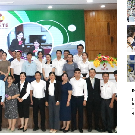
Đ
L
t
o
t
B