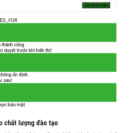
DED_FOR
 thành công.
 duyệt trước khi hiển thị!
không ổn định.
ại sau!
hực bảo mật.
o chất lượng đào tạo