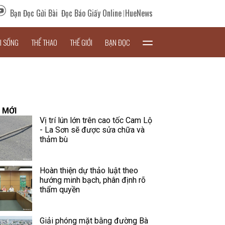
Bạn Đọc Gửi Bài
Đọc Báo Giấy Online
HueNews
I SỐNG
THỂ THAO
THẾ GIỚI
BẠN ĐỌC
 MỚI
Vị trí lún lớn trên cao tốc Cam Lộ
- La Sơn sẽ được sửa chữa và
thảm bù
Hoàn thiện dự thảo luật theo
hướng minh bạch, phân định rõ
thẩm quyền
Giải phóng mặt bằng đường Bà