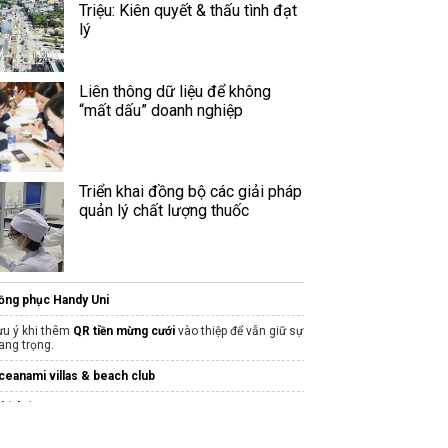
Triệu: Kiên quyết & thấu tình đạt
lý
Liên thông dữ liệu để không
“mất dấu” doanh nghiệp
Triển khai đồng bộ các giải pháp
quản lý chất lượng thuốc
ồng phục Handy Uni
ưu ý khi thêm
QR tiền mừng cưới
vào thiệp để vẫn giữ sự
rang trọng.
ceanami villas & beach club
hiết kế menu spa
ài
Giới thiệu các khu
vui chơi