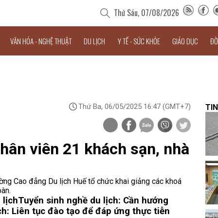
Thứ Sáu, 07/08/2026
VĂN HÓA - NGHỆ THUẬT
DU LỊCH
Y TẾ - SỨC KHỎE
GIÁO DỤC
ĐỜ
Thứ Ba, 06/05/2025 16:47
(GMT+7)
TIN
nhân viên 21 khách sạn, nhà
ường Cao đẳng Du lịch Huế tổ chức khai giảng các khoá
bàn.
 lịch
Tuyển sinh nghề du lịch: Cần hướng
h: Liên tục đào tạo để đáp ứng thực tiễn