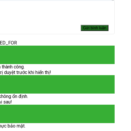
DED_FOR
 thành công.
 duyệt trước khi hiển thị!
không ổn định.
ại sau!
hực bảo mật.