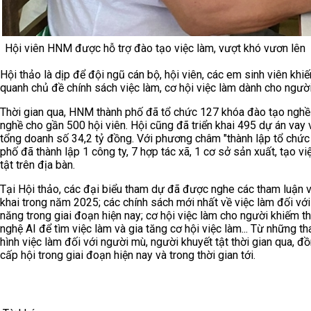
Hội viên HNM được hỗ trợ đào tạo việc làm, vượt khó vươn lên
Hội thảo là dịp để đội ngũ cán bộ, hội viên, các em sinh viên khi
quanh chủ đề chính sách việc làm, cơ hội việc làm dành cho người
Thời gian qua, HNM thành phố đã tổ chức 127 khóa đào tạo nghề 
nghề cho gần 500 hội viên. Hội cũng đã triển khai 495 dự án vay 
tổng doanh số 34,2 tỷ đồng. Với phương châm "thành lập tổ chức
phố đã thành lập 1 công ty, 7 hợp tác xã, 1 cơ sở sản xuất, tạo 
tật trên địa bàn.
Tại Hội thảo, các đại biểu tham dự đã được nghe các tham luận v
khai trong năm 2025; các chính sách mới nhất về việc làm đối với 
năng trong giai đoạn hiện nay; cơ hội việc làm cho người khiếm t
nghệ AI để tìm việc làm và gia tăng cơ hội việc làm... Từ những t
hình việc làm đối với người mù, người khuyết tật thời gian qua, 
cấp hội trong giai đoạn hiện nay và trong thời gian tới.