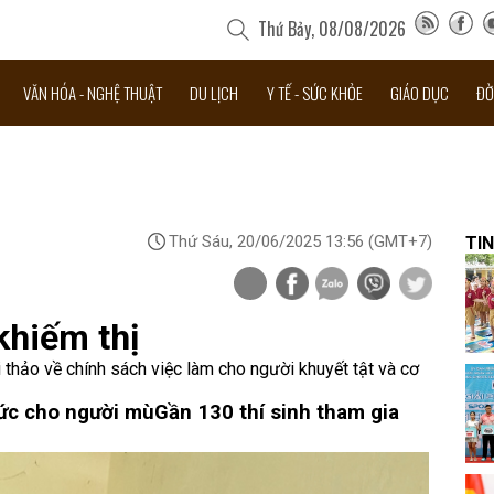
Thứ Bảy, 08/08/2026
VĂN HÓA - NGHỆ THUẬT
DU LỊCH
Y TẾ - SỨC KHỎE
GIÁO DỤC
ĐỜ
Thứ Sáu, 20/06/2025 13:56
(GMT+7)
TIN
khiếm thị
hảo về chính sách việc làm cho người khuyết tật và cơ
ức cho người mù
Gần 130 thí sinh tham gia