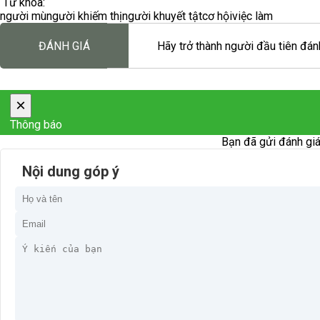
Từ khóa:
người mù
người khiếm thị
người khuyết tật
cơ hội
việc làm
ĐÁNH GIÁ
Hãy trở thành người đầu tiên đánh
×
Thông báo
Bạn đã gửi đánh giá
Nội dung góp ý