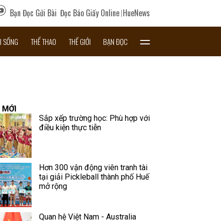
Bạn Đọc Gửi Bài
Đọc Báo Giấy Online
HueNews
I SỐNG
THỂ THAO
THẾ GIỚI
BẠN ĐỌC
 MỚI
Sắp xếp trường học: Phù hợp với
điều kiện thực tiễn
Hơn 300 vận động viên tranh tài
tại giải Pickleball thành phố Huế
mở rộng
Quan hệ Việt Nam - Australia