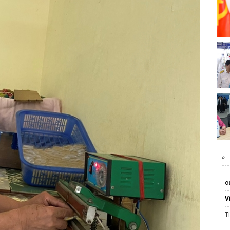
c
V
T