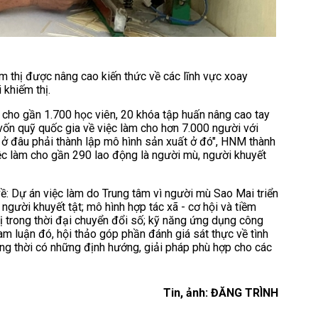
ếm thị được nâng cao kiến thức về các lĩnh vực xoay
 khiếm thị.
cho gần 1.700 học viên, 20 khóa tập huấn nâng cao tay
vốn quỹ quốc gia về việc làm cho hơn 7.000 người với
 ở đâu phải thành lập mô hình sản xuất ở đó", HNM thành
việc làm cho gần 290 lao động là người mù, người khuyết
ề: Dự án việc làm do Trung tâm vì người mù Sao Mai triển
người khuyết tật; mô hình hợp tác xã - cơ hội và tiềm
hị trong thời đại chuyển đổi số; kỹ năng ứng dụng công
ham luận đó, hội thảo góp phần đánh giá sát thực về tình
đồng thời có những định hướng, giải pháp phù hợp cho các
Tin, ảnh: ĐĂNG TRÌNH