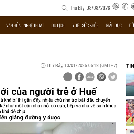
Thứ Bảy, 08/08/2026
VĂN HÓA - NGHỆ THUẬT
DU LỊCH
Y TẾ - SỨC KHỎE
GIÁO DỤC
ĐỜ
Thứ Bảy, 10/01/2026 06:18
(GMT+7)
TIN
ới của người trẻ ở Huế
à khá bí thì gần đây, nhiều chủ nhà trọ bắt đầu chuyển
 kế như một căn nhà nhỏ, có cửa, bếp và nhà vệ sinh khép
 khá dễ chịu.
đến giảng đường y dược