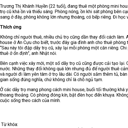
Trương Thị Khánh Huyền (22 tuổi), đang thuê một phòng mini hous
trọ cũ khá ồn và thiếu sáng. Phòng nóng, ồn khi sát phòng bên cạ
sang ở đây, phòng không lớn nhưng thoáng, có bếp riêng. Đi học v
Thích ứng
Không chỉ người thuê, nhiều chủ trọ cũng dần thay đổi cách làm.
house ở An Cựu cho biết, trước đây gia đình anh cho thuê phòng tr
“Sau này tôi đập dãy trọ cũ, xây lại mỗi phòng một căn riêng. Chi
thuê ở ổn định”, anh Nhật nói.
Bên cạnh việc xây mới, một số dãy trọ cũ cũng được cải tạo lại.
nước. Những thay đổi không quá lớn nhưng đủ để người thuê cảm t
và người đi làm yên tâm ở trọ lâu dài. Có người sắm thêm tủ, bàn 
gian sống đúng nghĩa, chứ không chỉ là chỗ ngủ tạm.
Ở các dãy trọ mang phong cách mini house, buổi tối thường khá y
thoang thoảng. Có phòng đóng kín, bật đèn học đến khuya. Không
cuộc sống theo cách của mình.
Từ khóa: