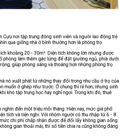
n Cựu nơi tập trung đông sinh viên và người lao động trẻ
hìn qua giống nhà ở bình thường hơn là phòng trọ.
tích khoảng 20 - 30m². Diện tích không lớn nhưng được
t số phòng làm thêm gác lửng để đặt giường ngủ, phía dưới
 rộng, giúp phòng sáng và thoáng hơn những phòng trọ
à nó xuất phát từ những thay đổi trong nhu cầu ở trọ của
òn muốn ở ghép như trước. Ở chung thì rẻ hơn, nhưng sinh
khi khó tập trung học hay nghỉ ngơi. Trong khi đó, thuê
m nghìn đến một triệu mỗi tháng. Hiện nay, mức giá phổ
iện tích và tiện nghi. Với nhóm người có thu nhập từ 6 - 8
à mức chi phí chấp nhận được để đổi lấy không gian sống
 không gian thoải mái, thì số tiền chia ra cũng không đáng