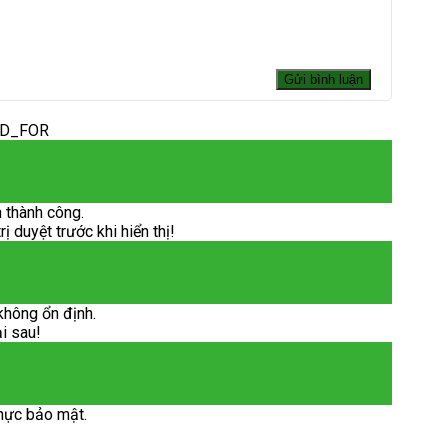
ED_FOR
 thành công.
 duyệt trước khi hiển thị!
không ổn định.
ại sau!
hực bảo mật.