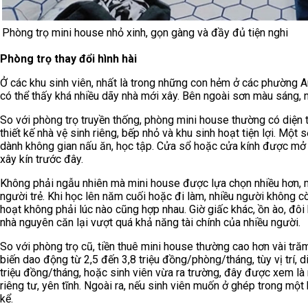
Phòng trọ mini house nhỏ xinh, gọn gàng và đầy đủ tiện nghi
Phòng trọ thay đổi hình hài
Ở các khu sinh viên, nhất là trong những con hẻm ở các phường A
có thể thấy khá nhiều dãy nhà mới xây. Bên ngoài sơn màu sáng, n
So với phòng trọ truyền thống, phòng mini house thường có diện 
thiết kế nhà vệ sinh riêng, bếp nhỏ và khu sinh hoạt tiện lợi. Mộ
dành không gian nấu ăn, học tập. Cửa sổ hoặc cửa kính được mở
xây kín trước đây.
Không phải ngẫu nhiên mà mini house được lựa chọn nhiều hơn, m
người trẻ. Khi học lên năm cuối hoặc đi làm, nhiều người không c
hoạt không phải lúc nào cũng hợp nhau. Giờ giấc khác, ồn ào, đôi 
nhà nguyên căn lại vượt quá khả năng tài chính của nhiều người.
So với phòng trọ cũ, tiền thuê mini house thường cao hơn vài tră
biến dao động từ 2,5 đến 3,8 triệu đồng/phòng/tháng, tùy vị trí, d
triệu đồng/tháng, hoặc sinh viên vừa ra trường, đây được xem l
riêng tư, yên tĩnh. Ngoài ra, nếu sinh viên muốn ở ghép trong một
kể.