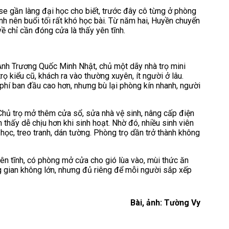
e gần làng đại học cho biết, trước đây cô từng ở phòng
nh nên buổi tối rất khó học bài. Từ năm hai, Huyền chuyển
ề chỉ cần đóng cửa là thấy yên tĩnh.
 Anh Trương Quốc Minh Nhật, chủ một dãy nhà trọ mini
ọ kiểu cũ, khách ra vào thường xuyên, ít người ở lâu.
 phí ban đầu cao hơn, nhưng bù lại phòng kín nhanh, người
 Chủ trọ mở thêm cửa sổ, sửa nhà vệ sinh, nâng cấp điện
hấy dễ chịu hơn khi sinh hoạt. Nhờ đó, nhiều sinh viên
học, treo tranh, dán tường. Phòng trọ dần trở thành không
ên tĩnh, có phòng mở cửa cho gió lùa vào, mùi thức ăn
 gian không lớn, nhưng đủ riêng để mỗi người sắp xếp
Bài, ảnh: Tường Vy