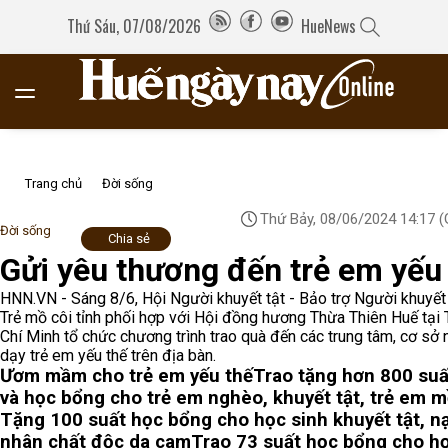
Thứ Sáu, 07/08/2026
HueNews
Trang chủ
Đời sống
Thứ Bảy, 08/06/2024 14:17
(
Đời sống
Chia sẻ
Gửi yêu thương đến trẻ em yếu
HNN.VN - Sáng 8/6, Hội Người khuyết tật - Bảo trợ Người khuyết 
Trẻ mồ côi tỉnh phối hợp với Hội đồng hương Thừa Thiên Huế tại 
Chí Minh tổ chức chương trình trao quà đến các trung tâm, cơ sở 
dạy trẻ em yếu thế trên địa bàn.
Ươm mầm cho trẻ em yếu thế
Trao tặng hơn 800 suấ
và học bổng cho trẻ em nghèo, khuyết tật, trẻ em m
Tặng 100 suất học bổng cho học sinh khuyết tật, n
nhân chất độc da cam
Trao 73 suất học bổng cho h