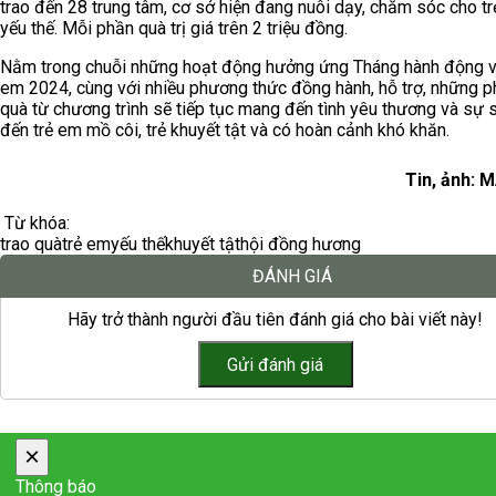
trao đến 28 trung tâm, cơ sở hiện đang nuôi dạy, chăm sóc cho t
yếu thế. Mỗi phần quà trị giá trên 2 triệu đồng.
Nằm trong chuỗi những hoạt động hưởng ứng Tháng hành động vì
em 2024, cùng với nhiều phương thức đồng hành, hỗ trợ, những 
quà từ chương trình sẽ tiếp tục mang đến tình yêu thương và sự s
đến trẻ em mồ côi, trẻ khuyết tật và có hoàn cảnh khó khăn.
Tin, ảnh: 
Từ khóa:
trao quà
trẻ em
yếu thế
khuyết tật
hội đồng hương
ĐÁNH GIÁ
Hãy trở thành người đầu tiên đánh giá cho bài viết này!
×
Thông báo