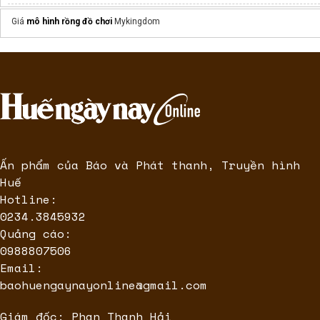
thời trang cho bé
Giá
mô hình rồng đồ chơi
Mykingdom
Men ống bacillus clausii
Loạn khuẩn đường ruột ở người lớn
Các
thuốc cảm cúm cho bé 1 tuổi
an toàn
thiệp cưới hiện đại
tròng kính rocky 1.56
Ấn phẩm của Báo và Phát thanh, Truyền hình
Huế
Hotline:
0234.3845932
Quảng cáo:
0988807506
Email:
baohuengaynayonline@gmail.com
Giám đốc: Phan Thanh Hải