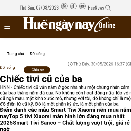
Thứ Sáu, 07/08/2026
HueNews
Trang chủ
Đời sống
Thứ Bảy, 30/05/2026 16:37
(G
Đời sống
Chia sẻ
Chiếc tivi cũ của ba
HNN - Chiếc tivi cũ vẫn nằm ở góc nhà như một chứng nhân câm 
của bao tháng năm đã qua. Nó không còn hoạt động nữa, lớp vỏ 
đã ngả màu, mặt kính xước mờ, nhưng với tôi, đó không chỉ là m
đồ điện tử cũ kỹ. Đó là một phần ký ức, là một phần của ba.
Điểm danh các mẫu Smart Tivi Xiaomi nên mua năm
nay
Top 5 tivi Xiaomi màn hình lớn đáng mua nhất
2025
Smart Tivi Sanco – Chất lượng vượt trội, giá rẻ
ngờ