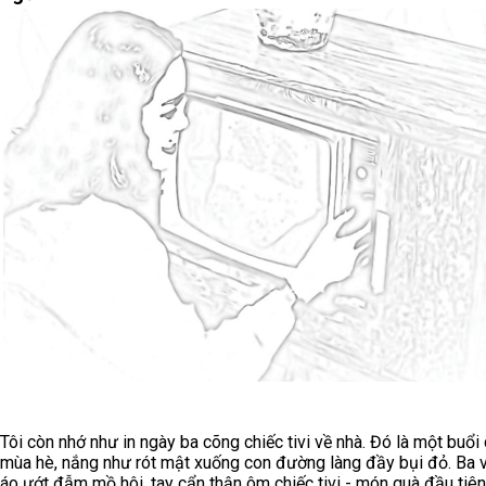
Tôi còn nhớ như in ngày ba cõng chiếc tivi về nhà. Đó là một buổi
mùa hè, nắng như rót mật xuống con đường làng đầy bụi đỏ. Ba v
áo ướt đẫm mồ hôi, tay cẩn thận ôm chiếc tivi - món quà đầu tiên