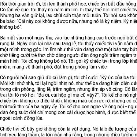
Rồi thời gian trôi đi, tôi lên thành phố học, chiếc tivi bắt đầu hỏng
Có lần về quê, tôi thấy nó nằm im lìm, bị thay thế bởi một chiếc tiv
Nhưng ba vẫn giữ lại, lau chùi cẩn thận mỗi tuần. Tôi hỏi sao khô
ba bảo: “Cái này coi không được nữa, nhưng nó là kỷ niệm. Kỷ niệ
không bỏ”.
Ba mất vào một ngày thu, vào lúc những hàng cau trước ngõ bắt 
rụng lá. Ngày dọn lại nhà sau tang lễ, tôi thấy chiếc tivi vẫn nằm đ
một mình trong góc. Im lìm như thể vẫn đang chờ một bàn tay bật 
chờ tiếng cười trẻ thơ, chờ dáng người đàn ông ngồi trầm ngâm t
màn hình. Tôi cũng không bỏ nó. Tôi gói kỹ chiếc tivi trong lớp kh
mềm, mang về thành phố, đặt trong phòng làm việc.
Có người hỏi sao giữ đồ cũ làm gì, tôi chỉ cười: “Ký ức của ba tôi 
Mỗi khi nhớ nhà, tôi lại ngồi nhìn nó, như thể ba đang hiện diện đ
trong căn phòng, lặng lẽ, trầm ngâm, nhưng ấm áp vô cùng. Có lầ
trai tôi tò mò hỏi: “Ba ơi, cái hộp gì mà cũ vậy?”. Tôi kể cho nó ng
chiếc tivi không có điều khiển, không màu sắc rực rỡ, nhưng có c
trời tuổi thơ của ba ngày ấy. Tôi kể cho con nghe về ông nội - ngư
đàn ông suốt đời chỉ mong con cái được học hành, được biết thế 
ngoài cánh đồng lúa.
Chiếc tivi cũ bây giờ không còn là vật dụng. Nó là biểu tượng củ
tình yêu lặng thầm, là lời nhắn nhủ rằng, trong những điều tưởng 