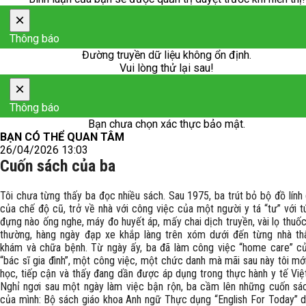
×
Thông báo
Đường truyền dữ liệu không ổn định.
Vui lòng thử lại sau!
×
Thông báo
Bạn chưa chọn xác thực bảo mật.
BẠN CÓ THỂ QUAN TÂM
26/04/2026 13:03
Cuốn sách của ba
Tôi chưa từng thấy ba đọc nhiều sách. Sau 1975, ba trút bỏ bộ đồ lính
của chế độ cũ, trở về nhà với công việc của một người y tá “tư” với t
đựng nào ống nghe, máy đo huyết áp, mấy chai dịch truyền, vài lọ thuố
thường, hàng ngày đạp xe khắp làng trên xóm dưới đến từng nhà th
khám và chữa bệnh. Từ ngày ấy, ba đã làm công việc “home care” c
“bác sĩ gia đình”, một công việc, một chức danh mà mãi sau này tôi m
học, tiếp cận và thấy đang dần được áp dụng trong thực hành y tế Vi
Nghỉ ngơi sau một ngày làm việc bận rộn, ba cầm lên những cuốn sách
của mình: Bộ sách giáo khoa Anh ngữ Thực dụng “English For Today” d