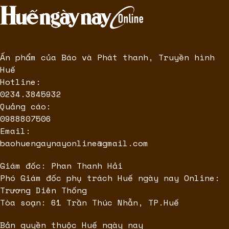
Ấn phẩm của Báo và Phát thanh, Truyền hình
Huế
Hotline:
0234.3845932
Quảng cáo:
0988807506
Email:
baohuengaynayonline@gmail.com
Giám đốc: Phan Thanh Hải
Phó Giám đốc phụ trách Huế ngày nay Online:
Trương Diên Thống
Tòa soạn: 61 Trần Thúc Nhẫn, TP.Huế
Bản quyền thuộc Huế ngày nay