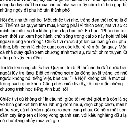
cũng là duy nhất ba mua cho cả nhà sau mấy năm trời tích góp ti
những ngày đi phụ hồ tận thành phố.
Hồi đó, nhà tôi nghèo. Một chiếc tivi nhỏ, trắng đen thôi cũng là đ
xỉ. Thế mà ba quyết tâm mua, không phải vì thích xem, mà vì sợ c
mình lạc hậu, sợ tôi không theo kịp bạn bè. Ba bảo: “Phải cho tụi
xem thời sự, xem học hành, chứ sống trong cái xó này hoài thì biế
ngoài ruộng với đồng”. Chiếc tivi được đặt lên cái bàn gỗ cũ, phủ
trắng, bên cạnh là chiếc quạt con cóc kêu rè rè mỗi lần quay. Mỗi 
cả nhà quây quần xem chương trình thời sự, rồi tới phim truyện. 
sống cứ vậy êm đềm.
Tôi lớn lên cùng chiếc tivi. Qua nó, tôi biết thế nào là đất nước bê
ngoài lũy tre làng. Biết có những nơi mùa đông tuyết trắng, có nh
người không nói tiếng Việt, biết chữ “Hà Nội” không chỉ là một cái
trong sách giáo khoa. Cũng nhờ chiếc tivi ấy, tôi mê mẩn những
chương trình học tiếng Anh buổi tối.
Chiếc tivi cũ không chỉ là cầu nối giữa tôi và thế giới, mà còn là s
vô hình gắn kết tình thân. Những đêm mưa, điện chập chờn, màn 
nhòe sọc, cả nhà vẫn ngồi co ro xem cùng nhau. Có hôm mất són
cầm cây ăng-ten đi lòng vòng quanh sân, với kiểu nghiêng đầu lạ 
cứ như đang nhảy múa với gió.