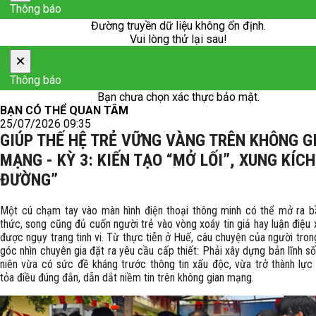
Thông báo
Đường truyền dữ liệu không ổn định.
Vui lòng thử lại sau!
×
Thông báo
Bạn chưa chọn xác thực bảo mật.
BẠN CÓ THỂ QUAN TÂM
25/07/2026 09:35
GIÚP THẾ HỆ TRẺ VỮNG VÀNG TRÊN KHÔNG G
MẠNG - KỲ 3: KIẾN TẠO “MỞ LỐI”, XUNG KÍC
ĐƯỜNG”
Một cú chạm tay vào màn hình điện thoại thông minh có thể mở ra bầu
thức, song cũng đủ cuốn người trẻ vào vòng xoáy tin giả hay luận điệu
được ngụy trang tinh vi. Từ thực tiễn ở Huế, câu chuyện của người tro
góc nhìn chuyên gia đặt ra yêu cầu cấp thiết: Phải xây dựng bản lĩnh s
niên vừa có sức đề kháng trước thông tin xấu độc, vừa trở thành lực 
tỏa điều đúng đắn, dẫn dắt niềm tin trên không gian mạng.