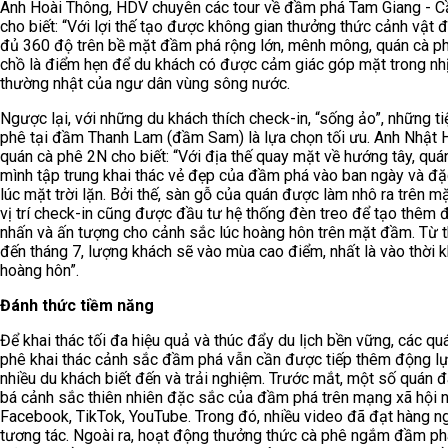
Anh Hoài Thông, HDV chuyên các tour về đầm phá Tam Giang - C
cho biết: “Với lợi thế tạo được không gian thưởng thức cảnh vật 
đủ 360 độ trên bề mặt đầm phá rộng lớn, mênh mông, quán cà p
chồ là điểm hẹn để du khách có được cảm giác góp mặt trong nh
thường nhật của ngư dân vùng sông nước.
Ngược lại, với những du khách thích check-in, “sống ảo”, những t
phê tại đầm Thanh Lam (đầm Sam) là lựa chọn tối ưu. Anh Nhật H
quán cà phê 2N cho biết: “Với địa thế quay mặt về hướng tây, quá
mình tập trung khai thác vẻ đẹp của đầm phá vào ban ngày và đặc
lúc mặt trời lặn. Bởi thế, sàn gỗ của quán được làm nhô ra trên m
vị trí check-in cũng được đầu tư hệ thống đèn treo để tạo thêm 
nhấn và ấn tượng cho cảnh sắc lúc hoàng hôn trên mặt đầm. Từ 
đến tháng 7, lượng khách sẽ vào mùa cao điểm, nhất là vào thời 
hoàng hôn”.
Đánh thức tiềm năng
Để khai thác tối đa hiệu quả và thúc đẩy du lịch bền vững, các qu
phê khai thác cảnh sắc đầm phá vẫn cần được tiếp thêm động l
nhiều du khách biết đến và trải nghiệm. Trước mắt, một số quán 
bá cảnh sắc thiên nhiên đặc sắc của đầm phá trên mạng xã hội 
Facebook, TikTok, YouTube. Trong đó, nhiều video đã đạt hàng ng
tương tác. Ngoài ra, hoạt động thưởng thức cà phê ngắm đầm p