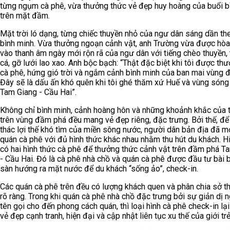
từng ngụm cà phê, vừa thưởng thức vẻ đẹp huy hoàng của buổi b
trên mặt đầm.
Mặt trời ló dạng, từng chiếc thuyền nhỏ của ngư dân sáng dần th
bình minh. Vừa thưởng ngoạn cảnh vật, anh Trường vừa được hò
vào thanh âm ngày mới rộn rã của ngư dân với tiếng chèo thuyền, 
cá, gỡ lưới lao xao. Anh bộc bạch: “Thật đặc biệt khi tôi được th
cà phê, hứng gió trời và ngắm cảnh bình minh của ban mai vùng 
Đây sẽ là dấu ấn khó quên khi tôi ghé thăm xứ Huế và vùng són
Tam Giang - Cầu Hai”.
Không chỉ bình minh, cảnh hoàng hôn và những khoảnh khắc của t
trên vùng đầm phá đều mang vẻ đẹp riêng, đặc trưng. Bởi thế, để
thác lợi thế khó tìm của miền sông nước, người dân bản địa đã m
quán cà phê với đủ hình thức khác nhau nhằm thu hút du khách. Hi
có hai hình thức cà phê để thưởng thức cảnh vật trên đầm phá T
- Cầu Hai. Đó là cà phê nhà chồ và quán cà phê được đầu tư bài 
sàn hướng ra mặt nước để du khách “sống ảo”, check-in.
Các quán cà phê trên đều có lượng khách quen và phân chia sở th
rõ ràng. Trong khi quán cà phê nhà chồ đặc trưng bởi sự giản dị 
tên gọi cho đến phong cách quán, thì loại hình cà phê check-in lạ
vẻ đẹp cạnh tranh, hiện đại và cập nhật liên tục xu thế của giới trẻ