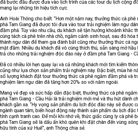
đã bước đầu được đưa vào lịch trình của các tour du lịch cộng đ
mang lại những tín hiệu tích cực.
Anh Hoài Thông cho biết: “Hơn một năm nay, thưởng thức cà phê
phá Tam Giang đã được tôi đưa vào tour trải nghiệm làm ngư dân
đầm phá. Tùy vào nhu cầu, du khách sẽ tận hưởng khoảnh khắc t
cùng tách cà phê trên nhà chồ, ngắm cảnh sinh hoạt, sau đó hóa 
thành ngư dân để tham gia đánh bắt cũng như thưởng thức cá nga
mặt đầm. Nhiều du khách đã vô cùng thích thú, sẵn sàng mở hầu 
trả cho những trải nghiệm độc đáo này ở đầm phá Tam Giang - Cầ
Đã có nhiều lời hẹn quay lại và cả những khách mới tìm kiếm thôn
cũng như lựa chọn sản phẩm trải nghiệm này. Đặc biệt, mùa hè n
số lượng khách đặt tour thưởng thức cà phê ngắm đầm phá và tr
nghiệm làm ngư dân đã tăng hơn 20% so với năm ngoái.
Mang vẻ đẹp và sức hấp dẫn đặc biệt, thưởng thức cà phê ngắ
phá Tam Giang - Cầu Hải là trải nghiệm mới mẻ và thu hút dành c
khách gần xa. “Hy vọng sản phẩm du lịch độc đáo này sẽ được c
ngành quan tâm, biến hoạt động này thành sản phẩm du lịch đặc 
tính cạnh tranh cao. Để mỗi khi nhớ về, thức giấc cùng ly cà phê 
phá Tam Giang sẽ là dấu ấn khó quên khi đặt chân đến vùng sôn
hữu tình của xứ Huế”, anh Thông chia sẻ.