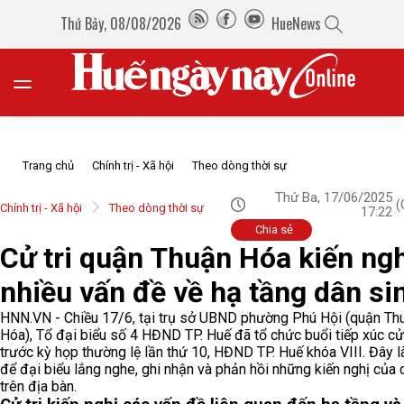
Thứ Bảy, 08/08/2026
HueNews
Trang chủ
Chính trị - Xã hội
Theo dòng thời sự
Thứ Ba, 17/06/2025
(
Chính trị - Xã hội
Theo dòng thời sự
17:22
Chia sẻ
Cử tri quận Thuận Hóa kiến ngh
nhiều vấn đề về hạ tầng dân si
HNN.VN - Chiều 17/6, tại trụ sở UBND phường Phú Hội (quận Th
Hóa), Tổ đại biểu số 4 HĐND TP. Huế đã tổ chức buổi tiếp xúc cử 
trước kỳ họp thường lệ lần thứ 10, HĐND TP. Huế khóa VIII. Đây l
để đại biểu lắng nghe, ghi nhận và phản hồi những kiến nghị của c
trên địa bàn.