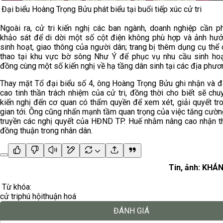
Đại biểu Hoàng Trọng Bửu phát biểu tại buổi tiếp xúc cử tri
Ngoài ra, cử tri kiến nghị các ban ngành, doanh nghiệp cần p
khảo sát để di dời một số cột điện không phù hợp và ảnh hư
sinh hoạt, giao thông của người dân; trang bị thêm dụng cụ thể 
thao tại khu vực bờ sông Như Ý để phục vụ nhu cầu sinh ho
đồng cùng một số kiến nghị về hạ tầng dân sinh tại các địa phươ
Thay mặt Tổ đại biểu số 4, ông Hoàng Trọng Bửu ghi nhận và đ
cao tinh thần trách nhiệm của cử tri, đồng thời cho biết sẽ chu
kiến nghị đến cơ quan có thẩm quyền để xem xét, giải quyết tro
gian tới. Ông cũng nhấn mạnh tầm quan trọng của việc tăng cườn
truyền các nghị quyết của HĐND TP. Huế nhằm nâng cao nhận t
đồng thuận trong nhân dân.
Tin, ảnh: KHÁ
Từ khóa:
cử tri
phú hội
thuận hoá
ĐÁNH GIÁ