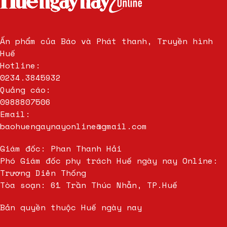
Ấn phẩm của Báo và Phát thanh, Truyền hình
Huế
Hotline:
0234.3845932
Quảng cáo:
0988807506
Email:
baohuengaynayonline@gmail.com
Giám đốc: Phan Thanh Hải
Phó Giám đốc phụ trách Huế ngày nay Online:
Trương Diên Thống
Tòa soạn: 61 Trần Thúc Nhẫn, TP.Huế
Bản quyền thuộc Huế ngày nay