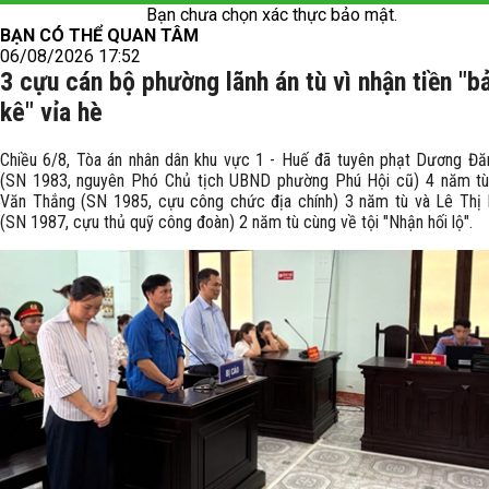
Bạn chưa chọn xác thực bảo mật.
BẠN CÓ THỂ QUAN TÂM
06/08/2026 17:52
3 cựu cán bộ phường lãnh án tù vì nhận tiền "b
kê" vỉa hè
Chiều 6/8, Tòa án nhân dân khu vực 1 - Huế đã tuyên phạt Dương Đ
(SN 1983, nguyên Phó Chủ tịch UBND phường Phú Hội cũ) 4 năm tù
Văn Thắng (SN 1985, cựu công chức địa chính) 3 năm tù và Lê Thị 
(SN 1987, cựu thủ quỹ công đoàn) 2 năm tù cùng về tội "Nhận hối lộ".