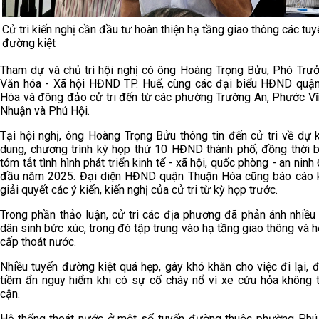
Cử tri kiến nghị cần đầu tư hoàn thiện hạ tầng giao thông các tuy
đường kiệt
Tham dự và chủ trì hội nghị có ông Hoàng Trọng Bửu, Phó Trư
Văn hóa - Xã hội HĐND TP. Huế, cùng các đại biểu HĐND quậ
Hóa và đông đảo cử tri đến từ các phường Trường An, Phước Vĩ
Nhuận và Phú Hội.
Tại hội nghị, ông Hoàng Trọng Bửu thông tin đến cử tri về dự k
dung, chương trình kỳ họp thứ 10 HĐND thành phố; đồng thời 
tóm tắt tình hình phát triển kinh tế - xã hội, quốc phòng - an ninh
đầu năm 2025. Đại diện HĐND quận Thuận Hóa cũng báo cáo 
giải quyết các ý kiến, kiến nghị của cử tri từ kỳ họp trước.
Trong phần thảo luận, cử tri các địa phương đã phản ánh nhiều
dân sinh bức xúc, trong đó tập trung vào hạ tầng giao thông và h
cấp thoát nước.
Nhiều tuyến đường kiệt quá hẹp, gây khó khăn cho việc đi lại, đ
tiềm ẩn nguy hiểm khi có sự cố cháy nổ vì xe cứu hỏa không t
cận.
Hệ thống thoát nước ở một số tuyến đường thuộc phường Phú