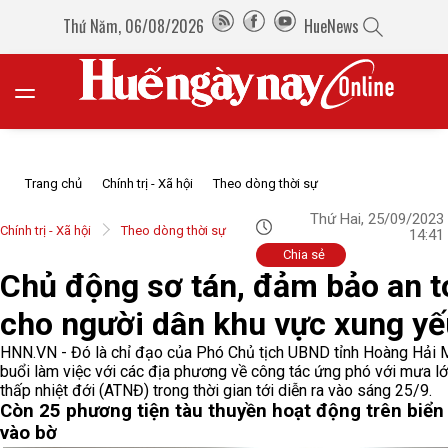
Thứ Năm, 06/08/2026
HueNews
Trang chủ
Chính trị - Xã hội
Theo dòng thời sự
Thứ Hai, 25/09/2023
Chính trị - Xã hội
Theo dòng thời sự
14:41
Chia sẻ
Chủ động sơ tán, đảm bảo an t
cho người dân khu vực xung yế
HNN.VN - Đó là chỉ đạo của Phó Chủ tịch UBND tỉnh Hoàng Hải M
buổi làm việc với các địa phương về công tác ứng phó với mưa lớ
thấp nhiệt đới (ATNĐ) trong thời gian tới diễn ra vào sáng 25/9.
Còn 25 phương tiện tàu thuyền hoạt động trên biển
vào bờ