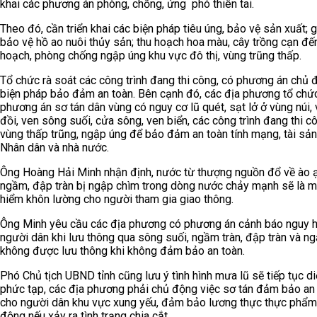
khai các phương án phòng, chống, ứng phó thiên tai.
Theo đó, cần triển khai các biện pháp tiêu úng, bảo vệ sản xuất; g
bảo vệ hồ ao nuôi thủy sản; thu hoạch hoa màu, cây trồng cạn đến
hoạch, phòng chống ngập úng khu vực đô thị, vùng trũng thấp.
Tổ chức rà soát các công trình đang thi công, có phương án chủ 
biện pháp bảo đảm an toàn. Bên cạnh đó, các địa phương tổ chức
phương án sơ tán dân vùng có nguy cơ lũ quét, sạt lở ở vùng núi,
đồi, ven sông suối, cửa sông, ven biển, các công trình đang thi c
vùng thấp trũng, ngập úng để bảo đảm an toàn tính mạng, tài sả
Nhân dân và nhà nước.
Ông Hoàng Hải Minh nhận định, nước từ thượng nguồn đổ về ào ạ
ngầm, đập tràn bị ngập chìm trong dòng nước chảy mạnh sẽ là m
hiểm khôn lường cho người tham gia giao thông.
Ông Minh yêu cầu các địa phương có phương án cảnh báo nguy 
người dân khi lưu thông qua sông suối, ngầm tràn, đập tràn và n
không được lưu thông khi không đảm bảo an toàn.
Phó Chủ tịch UBND tỉnh cũng lưu ý tình hình mưa lũ sẽ tiếp tục di
phức tạp, các địa phương phải chủ động việc sơ tán đảm bảo an
cho người dân khu vực xung yếu, đảm bảo lương thực thực phẩm
động nếu xảy ra tình trạng chia cắt.