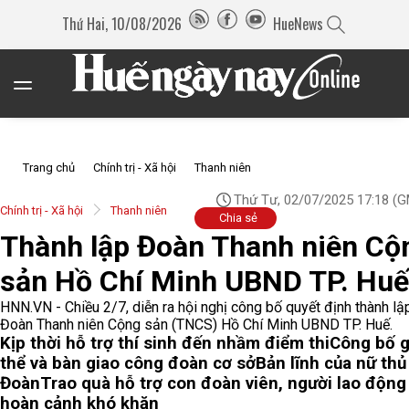
Thứ Hai, 10/08/2026
HueNews
Trang chủ
Chính trị - Xã hội
Thanh niên
Thứ Tư, 02/07/2025 17:18
(G
Chính trị - Xã hội
Thanh niên
Chia sẻ
Thành lập Đoàn Thanh niên Cộ
sản Hồ Chí Minh UBND TP. Huế
HNN.VN - Chiều 2/7, diễn ra hội nghị công bố quyết định thành lậ
Đoàn Thanh niên Cộng sản (TNCS) Hồ Chí Minh UBND TP. Huế.
Kịp thời hỗ trợ thí sinh đến nhầm điểm thi
Công bố g
thể và bàn giao công đoàn cơ sở
Bản lĩnh của nữ thủ
Đoàn
Trao quà hỗ trợ con đoàn viên, người lao động
hoàn cảnh khó khăn