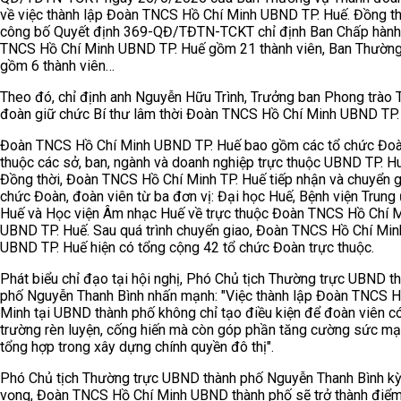
về việc thành lập Đoàn TNCS Hồ Chí Minh UBND TP. Huế. Đồng th
công bố Quyết định 369-QĐ/TĐTN-TCKT chỉ định Ban Chấp hàn
TNCS Hồ Chí Minh UBND TP. Huế gồm 21 thành viên, Ban Thườn
gồm 6 thành viên…
Theo đó, chỉ định anh Nguyễn Hữu Trình, Trưởng ban Phong trào 
đoàn giữ chức Bí thư lâm thời Đoàn TNCS Hồ Chí Minh UBND TP.
Đoàn TNCS Hồ Chí Minh UBND TP. Huế bao gồm các tổ chức Đo
thuộc các sở, ban, ngành và doanh nghiệp trực thuộc UBND TP. Hu
Đồng thời, Đoàn TNCS Hồ Chí Minh TP. Huế tiếp nhận và chuyển g
chức Đoàn, đoàn viên từ ba đơn vị: Đại học Huế, Bệnh viện Trung
Huế và Học viện Âm nhạc Huế về trực thuộc Đoàn TNCS Hồ Chí 
UBND TP. Huế. Sau quá trình chuyển giao, Đoàn TNCS Hồ Chí Min
UBND TP. Huế hiện có tổng cộng 42 tổ chức Đoàn trực thuộc.
Phát biểu chỉ đạo tại hội nghị, Phó Chủ tịch Thường trực UBND t
phố Nguyễn Thanh Bình nhấn mạnh: "Việc thành lập Đoàn TNCS H
Minh tại UBND thành phố không chỉ tạo điều kiện để đoàn viên c
trường rèn luyện, cống hiến mà còn góp phần tăng cường sức m
tổng hợp trong xây dựng chính quyền đô thị".
Phó Chủ tịch Thường trực UBND thành phố Nguyễn Thanh Bình k
vọng, Đoàn TNCS Hồ Chí Minh UBND thành phố sẽ trở thành điể