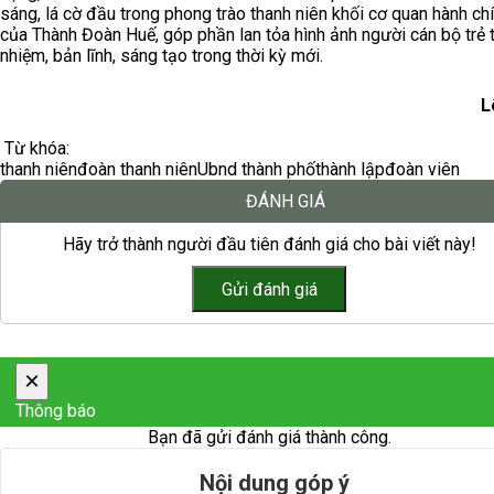
sáng, lá cờ đầu trong phong trào thanh niên khối cơ quan hành ch
của Thành Đoàn Huế, góp phần lan tỏa hình ảnh người cán bộ trẻ 
nhiệm, bản lĩnh, sáng tạo trong thời kỳ mới.
L
Từ khóa:
thanh niên
đoàn thanh niên
Ubnd thành phố
thành lập
đoàn viên
ĐÁNH GIÁ
Hãy trở thành người đầu tiên đánh giá cho bài viết này!
×
Thông báo
Bạn đã gửi đánh giá thành công.
Nội dung góp ý