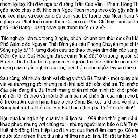
nhóm lội bộ. Khi đến ngã tư đường Trần Cao Vân - Phạm Hồng Thá
gặp nước chảy xiết. Nhờ anh Ngọc Toan mang theo cây gậy nên l
dìu kéo nhau và cuối cùng đu bám vào bờ tường của Ngân hàng 
nghiệp và Phát triển nông thôn. Ca-nô của Phó Chỉ huy Công an t
phố Huế Đặng Quang chạy qua trông thấy, đưa về.
Tác nghiệp liên tục trong 3 ngày, phần lớn anh em thời sự đều kiệ
Phó Giám đốc Nguyễn Thái Bình yêu cầu Phòng Chuyên mục chi v
Sáng ngày 5/11, từng đoàn cứu trợ theo thuyền tìm đến các vùng
điểm ủy lạo. Quý Hòa ghi được cảnh “khá đắt” ở thượng nguồn s
Hương. Do bị đói lâu ngày nên có người đàn ông dầm trong nước
miệng nhai ngấu nghiến gói mì, theo bản năng ngửa tay xin thêm.
Sau cùng, tôi muốn dành vài dòng viết về Bá Thanh - một quay ph
vát và thương người nhưng ra đi khi tuổi đời còn khá trẻ. Tôi nhớ
đầu tiên đang ăn, Bá Thanh mang chén mì của mình rời khỏi phòn
mò nên tôi đi theo và mới biết anh san sẻ phần ăn của mình cho 
ở Trường An, gánh hàng thuê ở chợ Đông Ba, kẹt lũ không về nhà 
Bưng bát mì, bà Thẻo nói với Bá Thanh đúng ba từ “ Đội ơn chú!”.
Hậu quả khủng khiếp của trận lũ lịch sử 1999 theo thời gian đã 
khắc phục, nhưng với chúng tôi - những người làm báo ở Đài Truy
Huế nhờ đồng tâm, hiệp lực đã vượt qua thời điểm cam go. Có n
người tác nghiệp thực thụ như những người lính. Tôi rất tự hào về