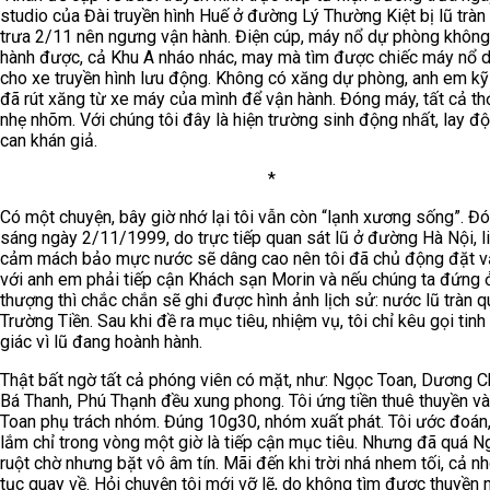
studio của Đài truyền hình Huế ở đường Lý Thường Kiệt bị lũ tràn
trưa 2/11 nên ngưng vận hành. Điện cúp, máy nổ dự phòng không
hành được, cả Khu A nháo nhác, may mà tìm được chiếc máy nổ 
cho xe truyền hình lưu động. Không có xăng dự phòng, anh em kỹ
đã rút xăng từ xe máy của mình để vận hành. Đóng máy, tất cả t
nhẹ nhõm. Với chúng tôi đây là hiện trường sinh động nhất, lay đ
can khán giả.
*
Có một chuyện, bây giờ nhớ lại tôi vẫn còn “lạnh xương sống”. Đó
sáng ngày 2/11/1999, do trực tiếp quan sát lũ ở đường Hà Nội, l
cảm mách bảo mực nước sẽ dâng cao nên tôi đã chủ động đặt v
với anh em phải tiếp cận Khách sạn Morin và nếu chúng ta đứng 
thượng thì chắc chắn sẽ ghi được hình ảnh lịch sử: nước lũ tràn 
Trường Tiền. Sau khi đề ra mục tiêu, nhiệm vụ, tôi chỉ kêu gọi tinh
giác vì lũ đang hoành hành.
Thật bất ngờ tất cả phóng viên có mặt, như: Ngọc Toan, Dương C
Bá Thanh, Phú Thạnh đều xung phong. Tôi ứng tiền thuê thuyền v
Toan phụ trách nhóm. Đúng 10g30, nhóm xuất phát. Tôi ước đoán
lắm chỉ trong vòng một giờ là tiếp cận mục tiêu. Nhưng đã quá N
ruột chờ nhưng bặt vô âm tín. Mãi đến khi trời nhá nhem tối, cả n
tục quay về. Hỏi chuyện tôi mới vỡ lẽ, do không tìm được thuyền 