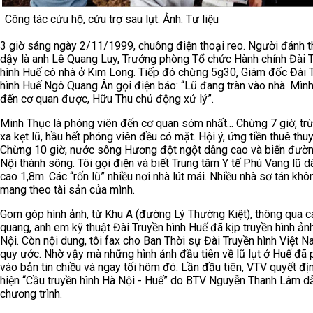
Công tác cứu hộ, cứu trợ sau lụt. Ảnh: Tư liệu
3 giờ sáng ngày 2/11/1999, chuông điện thoại reo. Người đánh t
dậy là anh Lê Quang Luy, Trưởng phòng Tổ chức Hành chính Đài 
hình Huế có nhà ở Kim Long. Tiếp đó chừng 5g30, Giám đốc Đài 
hình Huế Ngô Quang Ân gọi điện báo: “Lũ đang tràn vào nhà. Mìn
đến cơ quan được, Hữu Thu chủ động xử lý”.
Minh Thục là phóng viên đến cơ quan sớm nhất... Chừng 7 giờ, tr
xa kẹt lũ, hầu hết phóng viên đều có mặt. Hội ý, ứng tiền thuê thuy
Chừng 10 giờ, nước sông Hương đột ngột dâng cao và biến đườ
Nội thành sông. Tôi gọi điện và biết Trung tâm Y tế Phú Vang lũ 
cao 1,8m. Các “rốn lũ” nhiều nơi nhà lút mái. Nhiều nhà sơ tán khô
mang theo tài sản của mình.
Gom góp hình ảnh, từ Khu A (đường Lý Thường Kiệt), thông qua c
quang, anh em kỹ thuật Đài Truyền hình Huế đã kịp truyền hình ản
Nội. Còn nội dung, tôi fax cho Ban Thời sự Đài Truyền hình Việt 
quy ước. Nhờ vậy mà những hình ảnh đầu tiên về lũ lụt ở Huế đã 
vào bản tin chiều và ngay tối hôm đó. Lần đầu tiên, VTV quyết đị
hiện “Cầu truyền hình Hà Nội - Huế” do BTV Nguyễn Thanh Lâm d
chương trình.