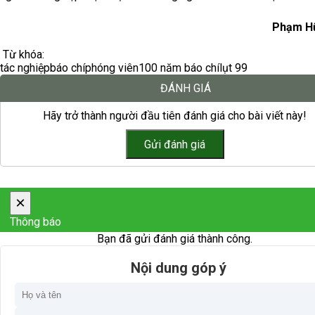
Phạm H
Từ khóa:
tác nghiệp
báo chí
phóng viên
100 năm báo chí
lụt 99
ĐÁNH GIÁ
Hãy trở thành người đầu tiên đánh giá cho bài viết này!
×
Thông báo
Bạn đã gửi đánh giá thành công.
Nội dung góp ý