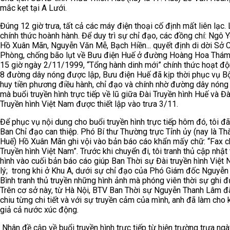
mắc kẹt tại A Lưới.
Đúng 12 giờ trưa, tất cả các máy điện thoại cố định mất liên lạc.
chính thức hoành hành. Để duy trì sự chỉ đạo, các đồng chí: Ngô Y
Hồ Xuân Mãn, Nguyễn Văn Mễ, Bạch Hiền... quyết định di dời Sở C
Phòng, chống bão lụt về Bưu điện Huế ở đường Hoàng Hoa Thám
15 giờ ngày 2/11/1999, “Tổng hành dinh mới” chính thức hoạt độ
8 đường dây nóng được lập, Bưu điện Huế đã kịp thời phục vụ B
huy tiền phương điều hành, chỉ đạo và chính nhờ đường dây nóng
mà buổi truyền hình trực tiếp về lũ giữa Đài Truyền hình Huế và Đà
Truyền hình Việt Nam được thiết lập vào trưa 3/11.
Để phục vụ nội dung cho buổi truyền hình trực tiếp hôm đó, tôi đ
Ban Chỉ đạo can thiệp. Phó Bí thư Thường trực Tỉnh ủy (nay là Th
Huế) Hồ Xuân Mãn ghi vội vào bản báo cáo khẩn mấy chữ: “Fax c
Truyền hình Việt Nam”. Trước khi chuyển đi, tôi tranh thủ cập nhật 
hình vào cuối bản báo cáo giúp Ban Thời sự Đài truyền hình Việt
lý; trong khi ở Khu A, dưới sự chỉ đạo của Phó Giám đốc Nguyễn
Bình tranh thủ truyền những hình ảnh mà phóng viên thời sự ghi đ
Trên cơ sở này, từ Hà Nội, BTV Ban Thời sự Nguyễn Thanh Lâm đ
chiu từng chi tiết và với sự truyền cảm của mình, anh đã làm cho 
giả cả nước xúc động.
Nhân đề cập về buổi truyền hình trực tiếp từ hiện trường trưa ngà