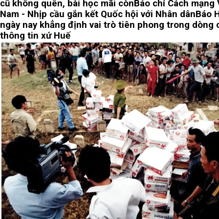
cũ không quên, bài học mãi còn
Báo chí Cách mạng 
Nam - Nhịp cầu gắn kết Quốc hội với Nhân dân
Báo 
ngày nay khẳng định vai trò tiên phong trong dòng 
thông tin xứ Huế