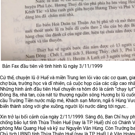
Bản Fax đầu tiên về tình hình lũ ngày 3/11/1999
Cứ thế, chuyện lũ ở Huế và miền Trung len lỏi vào các cơ quan, gia
chợ búa, trường học và dĩ nhiên, cả cuộc họp của các cấp cao nhấ
Những hình ảnh đầu tiên Huế chuyển ra hôm đó là cảnh “chạy lụt”
Đông Ba, nhà tan, cửa nát từ thượng nguồn sông Hương bị lũ cuốn
cầu Trường Tiền nước mấp mé, Khách sạn Morin, ngã 6 Hùng Vư
biến thành sông với ghe xuồng, người lội nước dâng tới ngực…
Xin trở lại bối cảnh của ngày 2/11/1999. Sáng đó, Ban Chỉ huy p
chống bão lụt tỉnh Thừa Thiên Huế (nay là TP. Huế) chỉ có Chánh 
phòng Mai Quang Huệ và kỹ sư Nguyễn Văn Hùng. Còn Trưởng ba
Chủ tịch UBND tỉnh Thừa Thiên Huế (nay là TP. Huế) Lê Văn Hoàn