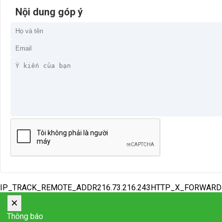
Nội dung góp ý
IP_TRACK_REMOTE_ADDR216.73.216.243HTTP_X_FORWAR
×
Thông báo