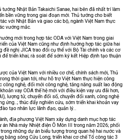
 tướng Nhật Bản Takaichi Sanae, hai bên đã nhất trí làm
iển bền vững trong giai đoạn mới. Thủ tướng cho biết
tác với Nhật Bản và giao các bộ, ngành Việt Nam thực
ý các vướng mắc.
hướng mới trong hợp tác ODA với Việt Nam trong giai
 triển của Việt Nam cũng như định hướng hợp tác giữa hai
đề nghị JICA trao đổi cụ thể với Bộ Tài chính và các cơ
 để triển khai; rà soát để sớm ký kết Hiệp định tạo thuận
lược của Việt Nam với nhiều cơ chế, chính sách mới, Thủ
ng thời gian tới, như hỗ trợ Việt Nam thực hiện công
học công nghệ, đổi mới công nghệ, tăng năng suất lao động
khoản vay ODA thế hệ mới với điều kiện vay ưu đãi hơn,
(AI), lượng tử, chuyển đổi số, chuyển đổi xanh, công nghệ
ng ứng...; thúc đẩy nghiên cứu, sớm triển khai khoản vay
; đào tạo nhân lực lãnh đạo, quản lý…
ngành, địa phương Việt Nam xây dựng danh mục hợp tác
ự án Nhà máy Nhiệt điện Ô Môn III trong năm 2026; phối
 trong những dự án biểu tượng trong quan hệ hai nước và
ồng bằng sông Cửu Long; triển khai cơ chế Tổ công tác 3