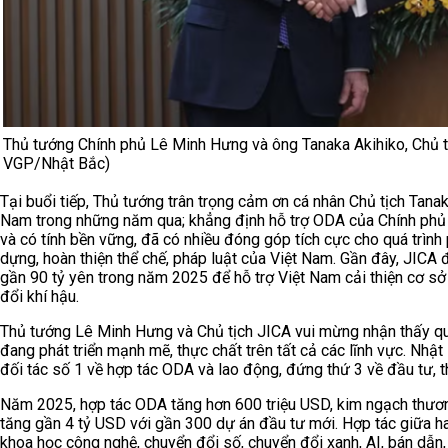
Thủ tướng Chính phủ Lê Minh Hưng và ông Tanaka Akihiko, Chủ tị
VGP/Nhật Bắc)
Tại buổi tiếp, Thủ tướng trân trọng cảm ơn cá nhân Chủ tịch Tanak
Nam trong những năm qua; khẳng định hỗ trợ ODA của Chính phủ
và có tính bền vững, đã có nhiều đóng góp tích cực cho quá trình p
dựng, hoàn thiện thể chế, pháp luật của Việt Nam. Gần đây, JICA 
gần 90 tỷ yên trong năm 2025 để hỗ trợ Việt Nam cải thiện cơ sở 
đổi khí hậu.
Thủ tướng Lê Minh Hưng và Chủ tịch JICA vui mừng nhận thấy qu
đang phát triển mạnh mẽ, thực chất trên tất cả các lĩnh vực. Nhật 
đối tác số 1 về hợp tác ODA và lao động, đứng thứ 3 về đầu tư, t
Năm 2025, hợp tác ODA tăng hơn 600 triệu USD, kim ngạch thương
tăng gần 4 tỷ USD với gần 300 dự án đầu tư mới. Hợp tác giữa 
khoa học công nghệ, chuyển đổi số, chuyển đổi xanh, AI, bán dẫn, a