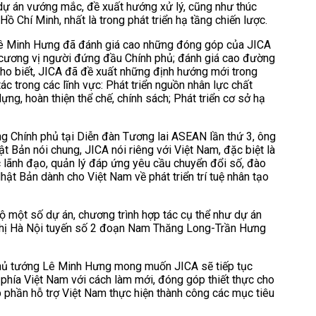
dự án vướng mắc, đề xuất hướng xử lý, cũng như thúc
ồ Chí Minh, nhất là trong phát triển hạ tầng chiến lược.
Lê Minh Hưng đã đánh giá cao những đóng góp của JICA
 cương vị người đứng đầu Chính phủ; đánh giá cao đường
 cho biết, JICA đã đề xuất những định hướng mới trong
ác trong các lĩnh vực: Phát triển nguồn nhân lực chất
ng, hoàn thiện thể chế, chính sách; Phát triển cơ sở hạ
g Chính phủ tại Diễn đàn Tương lai ASEAN lần thứ 3, ông
 Bản nói chung, JICA nói riêng với Việt Nam, đặc biệt là
 lãnh đạo, quản lý đáp ứng yêu cầu chuyển đổi số, đào
hật Bản dành cho Việt Nam về phát triển trí tuệ nhân tạo
 độ một số dự án, chương trình hợp tác cụ thể như dự án
 thị Hà Nội tuyến số 2 đoạn Nam Thăng Long-Trần Hưng
, Thủ tướng Lê Minh Hưng mong muốn JICA sẽ tiếp tục
i phía Việt Nam với cách làm mới, đóng góp thiết thực cho
p phần hỗ trợ Việt Nam thực hiện thành công các mục tiêu