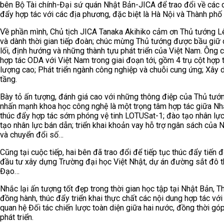
bên Bộ Tài chính-Đại sứ quán Nhật Bản-JICA để trao đổi về các 
đẩy hợp tác với các địa phương, đặc biệt là Hà Nội và Thành phố H
Về phần mình, Chủ tịch JICA Tanaka Akihiko cảm ơn Thủ tướng 
và dành thời gian tiếp đoàn; chúc mừng Thủ tướng được bầu giữ
lối, định hướng và những thành tựu phát triển của Việt Nam. Ông
hợp tác ODA với Việt Nam trong giai đoạn tới, gồm 4 trụ cột hợp t
lượng cao; Phát triển ngành công nghiệp và chuỗi cung ứng; Xây dự
tầng.
Bày tỏ ấn tượng, đánh giá cao với những thông điệp của Thủ tướn
nhấn mạnh khoa học công nghệ là một trọng tâm hợp tác giữa Nhật
thúc đẩy hợp tác sớm phóng vệ tinh LOTUSat-1; đào tạo nhân lực
tạo nhân lực bán dẫn; triển khai khoản vay hỗ trợ ngân sách của N
và chuyển đổi số…
Cũng tại cuộc tiếp, hai bên đã trao đổi để tiếp tục thúc đẩy tiến
đầu tư xây dựng Trường đại học Việt Nhật, dự án đường sắt đô
Đạo…
Nhắc lại ấn tượng tốt đẹp trong thời gian học tập tại Nhật Bản
đồng hành, thúc đẩy triển khai thực chất các nội dung hợp tác vớ
quan hệ Đối tác chiến lược toàn diện giữa hai nước, đồng thời gó
phát triển.