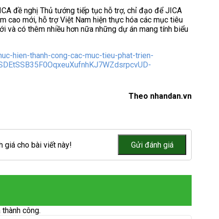
ICA đề nghị Thủ tướng tiếp tục hỗ trợ, chỉ đạo để JICA
 cao mới, hỗ trợ Việt Nam hiện thực hóa các mục tiêu
 tới và có thêm nhiều hơn nữa những dự án mang tính biểu
uc-hien-thanh-cong-cac-muc-tieu-phat-trien-
bSDEtSSB35F0OqxeuXufnhKJ7WZdsrpcvUD-
Theo nhandan.vn
 giá cho bài viết này!
 thành công.