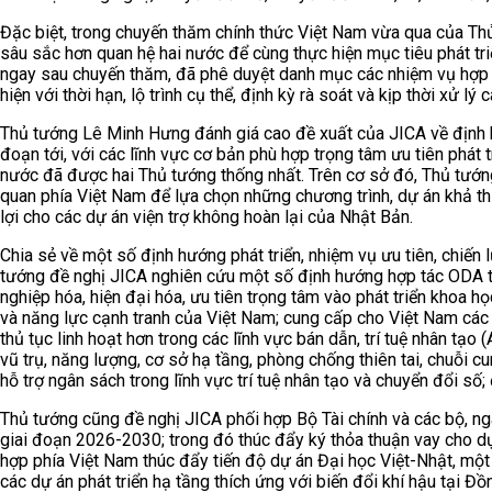
Đặc biệt, trong chuyến thăm chính thức Việt Nam vừa qua của Thủ
sâu sắc hơn quan hệ hai nước để cùng thực hiện mục tiêu phát tr
ngay sau chuyến thăm, đã phê duyệt danh mục các nhiệm vụ hợp 
hiện với thời hạn, lộ trình cụ thể, định kỳ rà soát và kịp thời xử l
Thủ tướng Lê Minh Hưng đánh giá cao đề xuất của JICA về định 
đoạn tới, với các lĩnh vực cơ bản phù hợp trọng tâm ưu tiên phát
nước đã được hai Thủ tướng thống nhất. Trên cơ sở đó, Thủ tướng 
quan phía Việt Nam để lựa chọn những chương trình, dự án khả thi
lợi cho các dự án viện trợ không hoàn lại của Nhật Bản.
Chia sẻ về một số định hướng phát triển, nhiệm vụ ưu tiên, chiến 
tướng đề nghị JICA nghiên cứu một số định hướng hợp tác ODA tro
nghiệp hóa, hiện đại hóa, ưu tiên trọng tâm vào phát triển khoa 
và năng lực cạnh tranh của Việt Nam; cung cấp cho Việt Nam các 
thủ tục linh hoạt hơn trong các lĩnh vực bán dẫn, trí tuệ nhân tạo 
vũ trụ, năng lượng, cơ sở hạ tầng, phòng chống thiên tai, chuỗi cu
hỗ trợ ngân sách trong lĩnh vực trí tuệ nhân tạo và chuyển đổi số
Thủ tướng cũng đề nghị JICA phối hợp Bộ Tài chính và các bộ, 
giai đoạn 2026-2030; trong đó thúc đẩy ký thỏa thuận vay cho d
hợp phía Việt Nam thúc đẩy tiến độ dự án Đại học Việt-Nhật, một
các dự án phát triển hạ tầng thích ứng với biến đổi khí hậu tại Đ