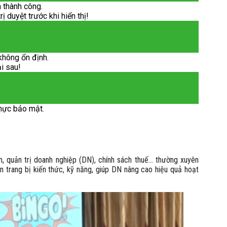
 thành công.
 duyệt trước khi hiển thị!
không ổn định.
ại sau!
hực bảo mật.
nh, quản trị doanh nghiệp (DN), chính sách thuế… thường xuyên
 trang bị kiến thức, kỹ năng, giúp DN nâng cao hiệu quả hoạt