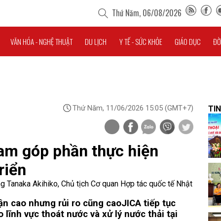
Thứ Năm, 06/08/2026
VĂN HÓA - NGHỆ THUẬT
DU LỊCH
Y TẾ - SỨC KHỎE
GIÁO DỤC
ĐỜ
Thứ Năm, 11/06/2026 15:05
(GMT+7)
TIN
am góp phần thực hiện
riển
g Tanaka Akihiko, Chủ tịch Cơ quan Hợp tác quốc tế Nhật
ận cao nhưng rủi ro cũng cao
JICA tiếp tục
 lĩnh vực thoát nước và xử lý nước thải tại