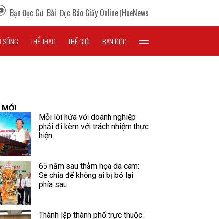
Bạn Đọc Gửi Bài
Đọc Báo Giấy Online
HueNews
I SỐNG
THỂ THAO
THẾ GIỚI
BẠN ĐỌC
 MỚI
Mỗi lời hứa với doanh nghiệp
phải đi kèm với trách nhiệm thực
hiện
65 năm sau thảm họa da cam:
Sẻ chia để không ai bị bỏ lại
phía sau
Thành lập thành phố trực thuộc