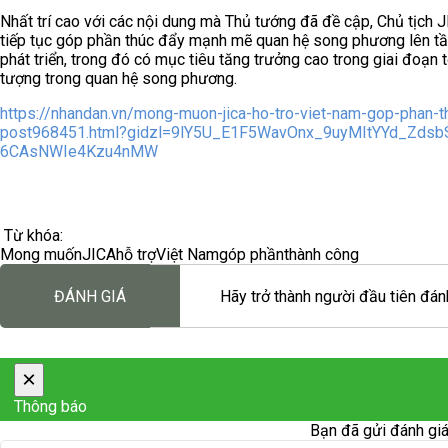
Nhất trí cao với các nội dung mà Thủ tướng đã đề cập, Chủ tịch J
tiếp tục góp phần thúc đẩy mạnh mẽ quan hệ song phương lên tầm
phát triển, trong đó có mục tiêu tăng trưởng cao trong giai đoạn
tượng trong quan hệ song phương.
https://nhandan.vn/mong-muon-jica-ho-tro-viet-nam-gop-phan-th
post968451.html?gidzl=9lY5U_E1F5WavOnx_9uyMItYYd_Zds
6CAsNWIe4Kzu4nMW
Từ khóa:
Mong muốn
JICA
hỗ trợ
Việt Nam
góp phần
thành công
ĐÁNH GIÁ
Hãy trở thành người đầu tiên đánh
×
Thông báo
Bạn đã gửi đánh giá