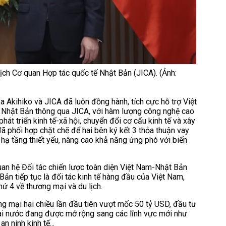
ch Cơ quan Hợp tác quốc tế Nhật Bản (JICA). (Ảnh:
a Akihiko và JICA đã luôn đồng hành, tích cực hỗ trợ Việt
 Nhật Bản thông qua JICA, với hàm lượng công nghệ cao
hát triển kinh tế-xã hội, chuyển đổi cơ cấu kinh tế và xây
đã phối hợp chặt chẽ để hai bên ký kết 3 thỏa thuận vay
hạ tầng thiết yếu, nâng cao khả năng ứng phó với biến
an hệ Đối tác chiến lược toàn diện Việt Nam-Nhật Bản
Bản tiếp tục là đối tác kinh tế hàng đầu của Việt Nam,
hứ 4 về thương mại và du lịch.
 mại hai chiều lần đầu tiên vượt mốc 50 tỷ USD, đầu tư
hai nước đang được mở rộng sang các lĩnh vực mới như
n ninh kinh tế...