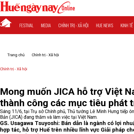
FESTIVAL
MEDIA
CHÍNH TRỊ - XÃ HỘI
HUE NEWS
KINH TẾ
Trang chủ
Chính trị - Xã hội
Chính trị - Xã hội
Mong muốn JICA hỗ trợ Việt N
thành công các mục tiêu phát t
Sáng 11/6, tại Trụ sở Chính phủ, Thủ tướng Lê Minh Hưng tiếp ôn
Bản (JICA) đang thăm và làm việc tại Việt Nam.
GS. Usagawa Tsuyoshi: Bán dẫn là ngành có lợi nhu
hợp tác, hỗ trợ Huế trên nhiều lĩnh vực
Giải pháp cho