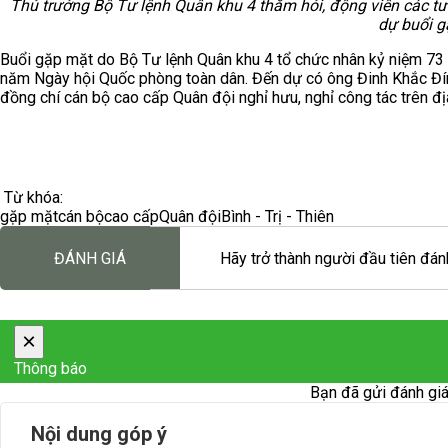
Thủ trưởng Bộ Tư lệnh Quân khu 4 thăm hỏi, động viên các tư
dự buổi g
Buổi gặp mặt do Bộ Tư lệnh Quân khu 4 tổ chức nhân kỷ niệm 73
năm Ngày hội Quốc phòng toàn dân. Đến dự có ông Đinh Khắc Đính
đồng chí cán bộ cao cấp Quân đội nghỉ hưu, nghỉ công tác trên địa
Từ khóa:
gặp mặt
cán bộ
cao cấp
Quân đội
Bình - Trị - Thiên
ĐÁNH GIÁ
Hãy trở thành người đầu tiên đánh
×
Thông báo
Bạn đã gửi đánh giá
Nội dung góp ý