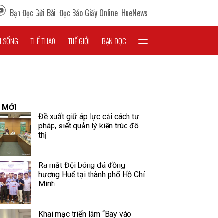
Bạn Đọc Gửi Bài
Đọc Báo Giấy Online
HueNews
I SỐNG
THỂ THAO
THẾ GIỚI
BẠN ĐỌC
 MỚI
Đề xuất giữ áp lực cải cách tư
pháp, siết quản lý kiến trúc đô
thị
Ra mắt Đội bóng đá đồng
hương Huế tại thành phố Hồ Chí
Minh
Khai mạc triển lãm “Bay vào