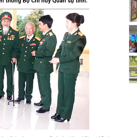
ền thống Bộ Chỉ huy Quân sự tỉnh.