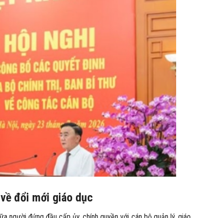
 về đổi mới giáo dục
ữa người đứng đầu cấp ủy, chính quyền với cán bộ quản lý, giáo