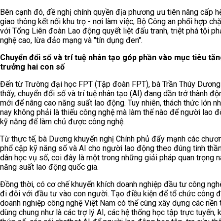
Bên cạnh đó, đề nghị chính quyền địa phương ưu tiên nâng cấp h
giao thông kết nối khu trọ - nơi làm việc; Bộ Công an phối hợp ch
với Tổng Liên đoàn Lao động quyết liệt đấu tranh, triệt phá tội 
nghệ cao, lừa đảo mạng và "tín dụng đen".
Chuyển đổi số và trí tuệ nhân tạo góp phần vào mục tiêu tă
trưởng hai con số
Đến từ Trường đại học FPT (Tập đoàn FPT), bà Trần Thúy Dương
thấy, chuyển đổi số và trí tuệ nhân tạo (AI) đang dần trở thành độ
mới để nâng cao năng suất lao động. Tuy nhiên, thách thức lớn nh
nay không phải là thiếu công nghệ mà làm thế nào để người lao 
kỹ năng để làm chủ được công nghệ.
Từ thực tế, bà Dương khuyến nghị Chính phủ đẩy mạnh các chươn
phổ cập kỹ năng số và AI cho người lao động theo đúng tinh thần
dân học vụ số, coi đây là một trong những giải pháp quan trọng 
năng suất lao động quốc gia.
Đồng thời, có cơ chế khuyến khích doanh nghiệp đầu tư công ngh
đi đôi với đầu tư vào con người. Tạo điều kiện để tổ chức công 
doanh nghiệp công nghệ Việt Nam có thể cùng xây dựng các nền 
dùng chung như là các trợ lý AI, các hệ thống học tập trực tuyến, k