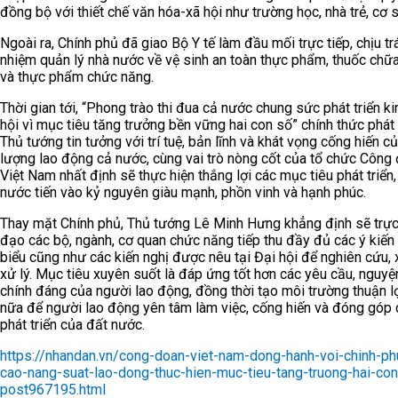
đồng bộ với thiết chế văn hóa-xã hội như trường học, nhà trẻ, cơ s
Ngoài ra, Chính phủ đã giao Bộ Y tế làm đầu mối trực tiếp, chịu tr
nhiệm quản lý nhà nước về vệ sinh an toàn thực phẩm, thuốc chữ
và thực phẩm chức năng.
Thời gian tới, “Phong trào thi đua cả nước chung sức phát triển ki
hội vì mục tiêu tăng trưởng bền vững hai con số” chính thức phát
Thủ tướng tin tưởng với trí tuệ, bản lĩnh và khát vọng cống hiến c
lượng lao động cả nước, cùng vai trò nòng cốt của tổ chức Công 
Việt Nam nhất định sẽ thực hiện thắng lợi các mục tiêu phát triển
nước tiến vào kỷ nguyên giàu mạnh, phồn vinh và hạnh phúc.
Thay mặt Chính phủ, Thủ tướng Lê Minh Hưng khẳng định sẽ trực 
đạo các bộ, ngành, cơ quan chức năng tiếp thu đầy đủ các ý kiến
biểu cũng như các kiến nghị được nêu tại Đại hội để nghiên cứu, 
xử lý. Mục tiêu xuyên suốt là đáp ứng tốt hơn các yêu cầu, nguy
chính đáng của người lao động, đồng thời tạo môi trường thuận l
nữa để người lao động yên tâm làm việc, cống hiến và đóng góp
phát triển của đất nước.
https://nhandan.vn/cong-doan-viet-nam-dong-hanh-voi-chinh-ph
cao-nang-suat-lao-dong-thuc-hien-muc-tieu-tang-truong-hai-co
post967195.html