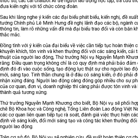
thức số, các cái chatbot AI để người lao động học tập, tra cứu thô
đưa kiến nghị với tổ chức công đoàn.
Sau khi lắng nghe ý kiến các đại biểu phát biểu, kiến nghị, đề xuất
tướng Chính phủ Lê Minh Hưng đề nghị lãnh đạo các bộ, ngành c
thông tin, làm rõ những vấn đề mà đại biểu trao đổi và còn băn k
thắc mắc.
Đồng tình với ý kiến của đại biểu về việc cần tiếp tục hoàn thiện 
khuyến khích, tôn vinh và khen thưởng đối với các sáng kiến, cải t
thuật của người lao động, Thứ trưởng Nội vụ Nguyễn Mạnh Khươ
rằng: Điều quan trọng không chỉ là có quy định mà phải bảo đảm
định đó đi vào cuộc sống, tạo động lực thật sự cho người lao đ
mới, sáng tạo. Tinh thần chung là ở đâu có sáng kiến, ở đó phải 
nhận xứng đáng. Người lao động càng đóng góp nhiều cho sự phá
của cơ quan, đơn vị, doanh nghiệp thì càng phải được tôn vinh v
thành quả tương xứng.
Thứ trưởng Nguyễn Mạnh Khương cho biết, Bộ Nội vụ sẽ phối hợ
chẽ Bộ Khoa học và Công nghệ, Tổng Liên đoàn Lao động Việt 
các cơ quan liên quan tiếp tục rà soát, đánh giá việc thực hiện cá
định về sáng kiến, đổi mới sáng tạo và công tác khen thưởng đối
người lao động.
Trên cơ sở đó, Bộ Nội vụ sẽ nghiên cứu, đề xuất hoàn thiện cơ ch