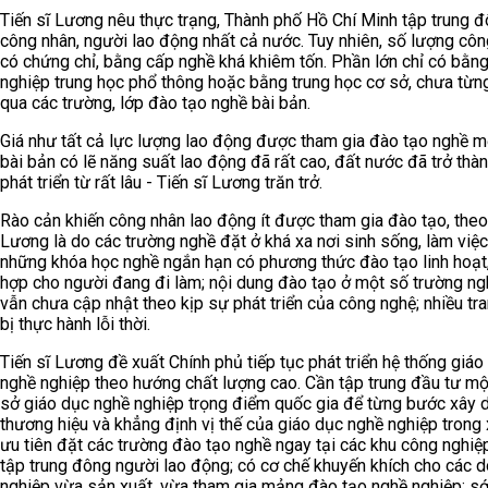
Tiến sĩ Lương nêu thực trạng, Thành phố Hồ Chí Minh tập trung 
công nhân, người lao động nhất cả nước. Tuy nhiên, số lượng cô
có chứng chỉ, bằng cấp nghề khá khiêm tốn. Phần lớn chỉ có bằng
nghiệp trung học phổ thông hoặc bằng trung học cơ sở, chưa từng
qua các trường, lớp đào tạo nghề bài bản.
Giá như tất cả lực lượng lao động được tham gia đào tạo nghề m
bài bản có lẽ năng suất lao động đã rất cao, đất nước đã trở thà
phát triển từ rất lâu - Tiến sĩ Lương trăn trở.
Rào cản khiến công nhân lao động ít được tham gia đào tạo, theo
Lương là do các trường nghề đặt ở khá xa nơi sinh sống, làm việc;
những khóa học nghề ngắn hạn có phương thức đào tạo linh hoạt
hợp cho người đang đi làm; nội dung đào tạo ở một số trường ng
vẫn chưa cập nhật theo kịp sự phát triển của công nghệ; nhiều tra
bị thực hành lỗi thời.
Tiến sĩ Lương đề xuất Chính phủ tiếp tục phát triển hệ thống giáo
nghề nghiệp theo hướng chất lượng cao. Cần tập trung đầu tư mộ
sở giáo dục nghề nghiệp trọng điểm quốc gia để từng bước xây 
thương hiệu và khẳng định vị thế của giáo dục nghề nghiệp trong 
ưu tiên đặt các trường đào tạo nghề ngay tại các khu công nghiệ
tập trung đông người lao động; có cơ chế khuyến khích cho các 
nghiệp vừa sản xuất, vừa tham gia mảng đào tạo nghề nghiệp; s