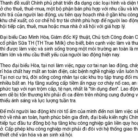
Thanh đề xuất Chính phủ phát triển đa dạng các loại hình và diện 
ở cho thuê, thuê-mua, một bộ phận bán phù hợp với nhu cầu và k
chi trả của người lao động; ưu tiên quy hoạch nhà ở gần khu công
khu chế xuất; có cơ chế hỗ trợ tài chính phù hợp để người lao độn
hội tiếp cận, thuê, mua hoặc mua nhà ở xã hội với giá hợp lý.
Đại biểu Cao Minh Hòa, Giám đốc Kỹ thuật, Chủ tịch Công đoàn C
cổ phần Sữa TH (TH True Milk) cho biết, bên cạnh việc làm và th
thì được làm việc và sinh sống trong một môi trường an toàn là 
tâm lớn và nhu cầu thiết yếu của người lao động hiện nay.
Theo đại biểu Hòa, tại nơi làm việc, nguy cơ tai nạn lao động, chá
rỉ hóa chất hay mất an toàn điện, các bệnh nghề nghiệp vẫn luôn h
Tại nơi cư trú, đời sống công nhân tại các khu trọ tập trung đối m
nhiều bất an. Hạ tầng xuống cấp tiềm ẩn nguy cơ cháy nổ cao, an 
phức tạp với nạn trộm cắp, tệ nạn, nhất là "tín dụng đen". Lao độn
em dễ bị tổn thương khi phải đi ca đêm trên những cung đường 
thiếu ánh sáng và lực lượng tuần tra.
Để mỗi người lao động khi rời tổ ấm của mình đến nơi làm việc 
trở về nhà an toàn, hạnh phúc bên gia đình, đại biểu kiến nghị Chí
tiếp tục đầu tư đồng bộ hạ tầng khu công nghiệp gắn liền quy ho
ở. Cấp phép khu công nghiệp mới phải đi đôi với hệ thống giao th
thiết chế văn hóa và an sinh xã hội.