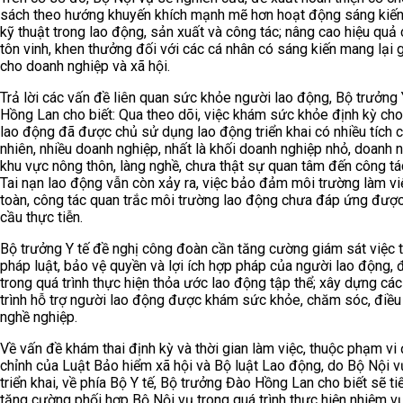
sách theo hướng khuyến khích mạnh mẽ hơn hoạt động sáng kiến,
kỹ thuật trong lao động, sản xuất và công tác; nâng cao hiệu quả
tôn vinh, khen thưởng đối với các cá nhân có sáng kiến mang lại gi
cho doanh nghiệp và xã hội.
Trả lời các vấn đề liên quan sức khỏe người lao động, Bộ trưởng 
Hồng Lan cho biết: Qua theo dõi, việc khám sức khỏe định kỳ ch
lao động đã được chủ sử dụng lao động triển khai có nhiều tích c
nhiên, nhiều doanh nghiệp, nhất là khối doanh nghiệp nhỏ, doanh 
khu vực nông thôn, làng nghề, chưa thật sự quan tâm đến công tá
Tai nạn lao động vẫn còn xảy ra, việc bảo đảm môi trường làm vi
toàn, công tác quan trắc môi trường lao động chưa đáp ứng đượ
cầu thực tiễn.
Bộ trưởng Y tế đề nghị công đoàn cần tăng cường giám sát việc t
pháp luật, bảo vệ quyền và lợi ích hợp pháp của người lao động, 
trong quá trình thực hiện thỏa ước lao động tập thể; xây dựng cá
trình hỗ trợ người lao động được khám sức khỏe, chăm sóc, điều 
nghề nghiệp.
Về vấn đề khám thai định kỳ và thời gian làm việc, thuộc phạm vi 
chỉnh của Luật Bảo hiểm xã hội và Bộ luật Lao động, do Bộ Nội vụ
triển khai, về phía Bộ Y tế, Bộ trưởng Đào Hồng Lan cho biết sẽ ti
tăng cường phối hợp Bộ Nội vụ trong quá trình thực hiện nhiệm vụ