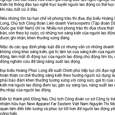
triển hệ thống đào tạo nghề trực tuyến người lao động có thể học
khi nào, bất cứ ở đâu.
Nêu những tồn tại hạn chế về phong trào thi đua, đại biểu Hoàng
Long, Chủ tịch Công đoàn Liên doanh Vietsovpetro (Tập đoàn Dầ
Quốc gia Việt Nam) chỉ ra: Nhiều nơi phong trào thi đua chưa thật
bản, còn theo kỳ cuộc; có những nơi sáng kiến của người lao độ
được ghi nhận, khen thưởng xứng đáng.
Mặc dù các quy định pháp luật đã có nhưng vẫn có những doanh
không công khai sáng kiến, giá trị làm lợi của sáng kiến của người
động, làm mất đi động lực của người lao động chủ động tìm tòi,
động nghiên cứu để tăng năng suất lao động.
Đại biểu Hoàng Phúc Long đề xuất Chính phủ tiếp tục chỉ đạo ng
hoàn thiện cơ chế thưởng sáng kiến theo hướng người sử dụng l
phải bảo đảm khen thưởng tương xứng với công sức, giá trị của
kiến mà người lao động đem lại; gắn sự sáng tạo, năng suất lao
thu nhập của người lao động.
Đến từ thành phố Đồng Nai, Chủ tịch Công đoàn cơ sở Công ty tr
nhiệm hữu hạn New Apparel Far Eastern Việt Nam Nguyễn Thị Ma
quan tâm đến tiền lương và phúc lợi tốt hơn để người lao động y
cống hiến.