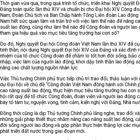
Thời gian vừa qua, trong quá trình tổ chức, triển khai Nghị quyết Đ
Đảng toàn quốc lần thứ XIV và chuẩn bị cho Đại hội XIV Công đo
Nam, Đoàn Chủ tịch và Ban Chấp hành Tổng Liên đoàn Lao động 
Nam hết sức quan tâm và trăn trở với việc làm thế nào để nâng c
suất lao động, cũng như làm thế nào để Công đoàn và người lao
tham gia hiệu quả vào mục tiêu tăng trưởng hai con số?
Do đó, Nghị quyết Đại hội Công đoàn Việt Nam lần thứ XIV đã cụ
tinh thần, nội dung Nghị quyết Đại hội XIV của Đảng và xác định r
nhiệm của tổ chức Công đoàn để chăm lo tốt hơn đời sống, bảo 
nhập, việc làm của người lao động, khơi dậy tinh thần lao động s
nâng cao chất lượng nguồn nhân lực.
Việc Thủ tướng Chính phủ trực tiếp chủ trì trao đổi, thảo luận với 
dự Đại hội về chủ đề “Công đoàn Việt Nam đồng hành với Chính 
cao năng suất lao động, thực hiện mục tiêu tăng trưởng hai con s
hội rất quý để tổ chức Công đoàn, đoàn viên và người lao động 
bày tỏ tâm tư, nguyện vọng, tình cảm, kiến nghị với Đảng, Nhà nư
Đồng thời cũng là dịp Thủ tướng Chính phủ lắng nghe, trao đổi và
những giải pháp thiết thực nhằm nâng cao năng suất lao động, cả
đời sống người lao động và góp phần thực hiện thắng lợi các mục
phát triển đất nước trong giai đoạn mới.