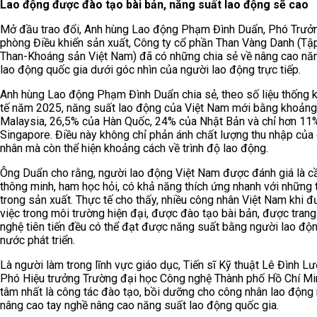
Lao động được đào tạo bài bản, năng suất lao động sẽ cao
Mở đầu trao đổi, Anh hùng Lao động Phạm Đình Duẩn, Phó Trưở
phòng Điều khiển sản xuất, Công ty cổ phần Than Vàng Danh (Tậ
Than-Khoáng sản Việt Nam) đã có những chia sẻ về nâng cao nă
lao động quốc gia dưới góc nhìn của người lao động trực tiếp.
Anh hùng Lao động Phạm Đình Duẩn chia sẻ, theo số liệu thống 
tế năm 2025, năng suất lao động của Việt Nam mới bằng khoản
Malaysia, 26,5% của Hàn Quốc, 24% của Nhật Bản và chỉ hơn 11
Singapore. Điều này không chỉ phản ánh chất lượng thu nhập của
nhân mà còn thể hiện khoảng cách về trình độ lao động.
Ông Duẩn cho rằng, người lao động Việt Nam được đánh giá là cầ
thông minh, ham học hỏi, có khả năng thích ứng nhanh với những 
trong sản xuất. Thực tế cho thấy, nhiều công nhân Việt Nam khi 
việc trong môi trường hiện đại, được đào tạo bài bản, được trang
nghệ tiên tiến đều có thể đạt được năng suất bằng người lao độ
nước phát triển.
Là người làm trong lĩnh vực giáo dục, Tiến sĩ Kỹ thuật Lê Đình Lư
Phó Hiệu trưởng Trường đại học Công nghệ Thành phố Hồ Chí Mi
tâm nhất là công tác đào tạo, bồi dưỡng cho công nhân lao độn
nâng cao tay nghề nâng cao năng suất lao động quốc gia.