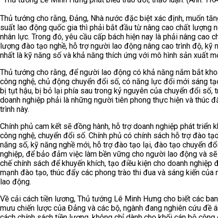
Thủ tướng cho rằng, Đảng, Nhà nước đặc biệt xác định, muốn tă
suất lao động quốc gia thì phải bắt đầu từ nâng cao chất lượng 
nhân lực. Trong đó, yêu cầu cấp bách hiện nay là phải nâng cao c
lượng đào tạo nghề, hỗ trợ người lao động nâng cao trình độ, kỹ 
nhất là kỹ năng số và khả năng thích ứng với mô hình sản xuất mớ
Thủ tướng cho rằng, để người lao động có khả năng nắm bắt kho
công nghệ, chủ động chuyển đổi số, có năng lực đổi mới sáng tạ
bị tụt hậu, bị bỏ lại phía sau trong kỷ nguyên của chuyển đổi số, 
doanh nghiệp phải là những người tiên phong thực hiện và thúc đẩ
trình này.
Chính phủ cam kết sẽ đồng hành, hỗ trợ doanh nghiệp phát triển 
công nghệ, chuyển đổi số. Chính phủ có chính sách hỗ trợ đào tạ
năng số, kỹ năng nghề mới, hỗ trợ đào tạo lại, đào tạo chuyển đổ
nghiệp, để bảo đảm việc làm bền vững cho người lao động và sẽ
chế chính sách để khuyến khích, tạo điều kiện cho doanh nghiệp 
mạnh đào tạo, thúc đẩy các phong trào thi đua và sáng kiến của 
lao động.
Về cải cách tiền lương, Thủ tướng Lê Minh Hưng cho biết các ba
mưu chiến lược của Đảng và các bộ, ngành đang nghiên cứu đề á
cách chính sách tiền lương, không chỉ dành cho khối cán bộ công 