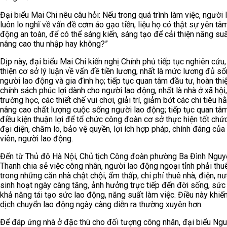
Đại biểu Mai Chi nêu câu hỏi: Nếu trong quá trình làm việc, người
luôn lo nghĩ về vấn đề cơm áo gạo tiền, liệu họ có thật sự yên tâ
động an toàn, để có thể sáng kiến, sáng tạo để cải thiện năng su
nâng cao thu nhập hay không?”
Dịp này, đại biểu Mai Chi kiến nghị Chính phủ tiếp tục nghiên cứu
thiện cơ sở lý luận về vấn đề tiền lương, nhất là mức lương đủ s
người lao động và gia đình họ; tiếp tục quan tâm đầu tư, hoàn thi
chính sách phúc lợi dành cho người lao động, nhất là nhà ở xã hội, 
trường học, các thiết chế vui chơi, giải trí, giảm bớt các chi tiêu h
nâng cao chất lượng cuộc sống người lao động; tiếp tục quan tâ
điều kiện thuận lợi để tổ chức công đoàn cơ sở thực hiện tốt chứ
đại diện, chăm lo, bảo vệ quyền, lợi ích hợp pháp, chính đáng củ
viên, người lao động.
Đến từ Thủ đô Hà Nội, Chủ tịch Công đoàn phường Ba Đình Nguy
Thanh chia sẻ việc công nhân, người lao động ngoại tỉnh phải thuê
trong những căn nhà chật chội, ẩm thấp, chi phí thuê nhà, điện, n
sinh hoạt ngày càng tăng, ảnh hưởng trực tiếp đến đời sống, sức
khả năng tái tạo sức lao động, năng suất làm việc. Điều này khiến
dịch chuyển lao động ngày càng diễn ra thường xuyên hơn.
Để đáp ứng nhà ở đặc thù cho đối tượng công nhân, đại biểu Ngu