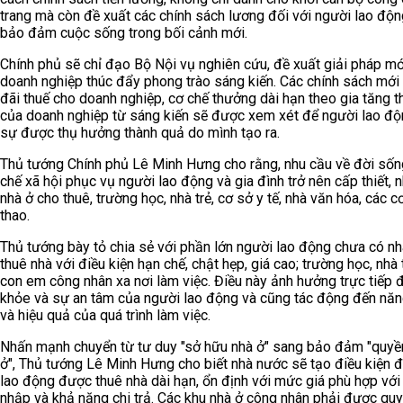
trang mà còn đề xuất các chính sách lương đối với người lao độ
bảo đảm cuộc sống trong bối cảnh mới.
Chính phủ sẽ chỉ đạo Bộ Nội vụ nghiên cứu, đề xuất giải pháp mớ
doanh nghiệp thúc đẩy phong trào sáng kiến. Các chính sách mới
đãi thuế cho doanh nghiệp, cơ chế thưởng dài hạn theo gia tăng t
của doanh nghiệp từ sáng kiến sẽ được xem xét để người lao độ
sự được thụ hưởng thành quả do mình tạo ra.
Thủ tướng Chính phủ Lê Minh Hưng cho rằng, nhu cầu về đời sống
chế xã hội phục vụ người lao động và gia đình trở nên cấp thiết, n
nhà ở cho thuê, trường học, nhà trẻ, cơ sở y tế, nhà văn hóa, các c
thao.
Thủ tướng bày tỏ chia sẻ với phần lớn người lao động chưa có nh
thuê nhà với điều kiện hạn chế, chật hẹp, giá cao; trường học, nhà 
con em công nhân xa nơi làm việc. Điều này ảnh hưởng trực tiếp 
khỏe và sự an tâm của người lao động và cũng tác động đến năn
và hiệu quả của quá trình làm việc.
Nhấn mạnh chuyển từ tư duy "sở hữu nhà ở" sang bảo đảm "quyề
ở", Thủ tướng Lê Minh Hưng cho biết nhà nước sẽ tạo điều kiện 
lao động được thuê nhà dài hạn, ổn định với mức giá phù hợp với
nhập và khả năng chi trả. Các khu nhà ở công nhân phải được qu