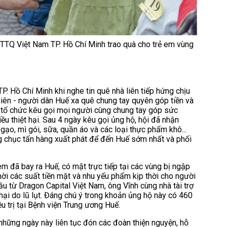
TTQ Việt Nam TP. Hồ Chí Minh trao quà cho trẻ em vùng
P. Hồ Chí Minh khi nghe tin quê nhà liên tiếp hứng chịu
 viên - người dân Huế xa quê chung tay quyên góp tiền và
 tổ chức kêu gọi mọi người cùng chung tay góp sức
ều thiệt hại. Sau 4 ngày kêu gọi ủng hộ, hội đã nhận
ạo, mì gói, sữa, quần áo và các loại thực phẩm khô...
g chục tấn hàng xuất phát để đến Huế sớm nhất và phối
 em đã bay ra Huế, có mặt trực tiếp tại các vùng bị ngập
thời các suất tiền mặt và nhu yếu phẩm kịp thời cho người
ầu từ Dragon Capital Việt Nam, ông Vĩnh cùng nhà tài trợ
 hại do lũ lụt. Đáng chú ý trong khoản ủng hộ này có 460
u trị tại Bệnh viện Trung ương Huế.
ững ngày này liên tục đón các đoàn thiện nguyện, hỗ