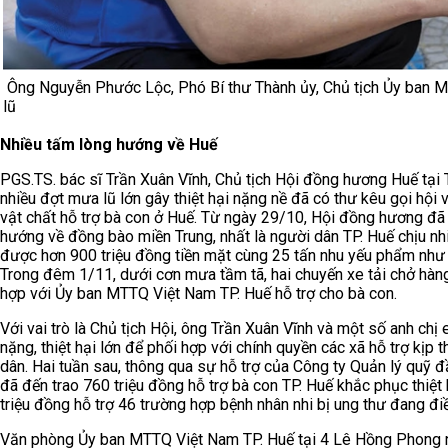
Ông Nguyễn Phước Lộc, Phó Bí thư Thành ủy, Chủ tịch Ủy ban M
lũ
Nhiều tấm lòng hướng về Huế
PGS.TS. bác sĩ Trần Xuân Vĩnh, Chủ tịch Hội đồng hương Huế tại T
nhiều đợt mưa lũ lớn gây thiệt hại nặng nề đã có thư kêu gọi hội
vật chất hỗ trợ bà con ở Huế. Từ ngày 29/10, Hội đồng hương đã
hướng về đồng bào miền Trung, nhất là người dân TP. Huế chịu nhi
được hơn 900 triệu đồng tiền mặt cùng 25 tấn nhu yếu phẩm như g
Trong đêm 1/11, dưới cơn mưa tầm tã, hai chuyến xe tải chở hàn
hợp với Ủy ban MTTQ Việt Nam TP. Huế hỗ trợ cho bà con.
Với vai trò là Chủ tịch Hội, ông Trần Xuân Vĩnh và một số anh chị
nặng, thiệt hại lớn để phối hợp với chính quyền các xã hỗ trợ kịp 
dân. Hai tuần sau, thông qua sự hỗ trợ của Công ty Quản lý quỹ đ
đã đến trao 760 triệu đồng hỗ trợ bà con TP. Huế khắc phục thiệt
triệu đồng hỗ trợ 46 trường hợp bệnh nhân nhi bị ung thư đang điề
Văn phòng Ủy ban MTTQ Việt Nam TP. Huế tại 4 Lê Hồng Phong nh