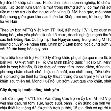
trợ đến từ khắp cả nước. Nhiều tỉnh, thành, doanh nghiệp, tổ chức 
con. Tập đoàn Kim Oanh là một trong những đơn vị có mặt rất sớ
tiền mặt hỗ trợ kịp thời người dân vùng lũ. Mỗi bao gạo, mỗi phần
thắp sáng giữa gian khó sau thiên tai. Khắp mọi nơi, từ trong đ
hả về Huế.
Theo Ủy ban MTTQ Việt Nam TP. Huế, đến ngày 17/11, cơ quan nà
hàng hóa, nhu yếu phẩm từ các tổ chức, doanh nghiệp, mạnh thườ
các tỉnh Đồng Nai, Quảng Trị, Thái Nguyên cùng Trung ương MTTQ
những chuyến xe nghĩa tình. Chính phủ Liên bang Nga cũng sớm v
với 29 tấn hàng hóa quý báu.
Trực tiếp trao hỗ trợ Huế 20 tỷ đồng khắc phục hậu quả mưa lũ, 
ban MTTQ Việt Nam TP. Hồ Chí Minh khẳng định: “TP. Hồ Chí Minh l
ảnh hưởng bởi bão, lũ kịp thời, có trọng tâm, trọng điểm, đúng nh
phương châm nhanh nhất, hiệu quả nhất, cao nhất trong điều kiện 
địa phương tái thiết hạ tầng kỹ thuật, trong đó có trạm y tế và t
khăn sau thiên tai. Mong Huế nỗ lực sớm vượt qua khó khăn, phát t
Gây dựng lại cuộc sống bình yên
Tính đến ngày 17/11, Ban Vận động Cứu trợ và Ủy ban MTTQ Việt 
yếu như gạo, mì tôm, sữa, nước suối, bánh… đến đúng địa bàn và
chịu thiệt hại nặng đã được hỗ trợ kịp thời; 15 gia đình có người