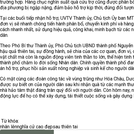
trường hợp. Hàng chục nghìn suất quà cứu trợ cũng được phân bổ 
địa phương bị ngập nặng, đảm bảo hỗ trợ kịp thời, đúng đối tượn
Tại các buổi tiếp nhận hỗ trợ, UVTV Thành ủy, Chủ tịch Ủy ban M
đơn vị sẽ nhanh chóng tiến hành phân bổ, chuyển kinh phí và hàn
cách nhanh nhất, sử dụng hiệu quả, công khai, minh bạch từ các
dân.
Theo Phó Bí thư Thành ủy, Phó Chủ tịch UBND thành phố Nguyễn C
hậu quả thiên tai, sự đồng hành, sẻ chia của các cơ quan, đơn v
vật chất mà còn là nguồn động viên tinh thần to lớn, thể hiện ti
thành phố chăm lo đời sống Nhân dân. Chính quyền thành phố đang
án hỗ trợ, phục hồi sản xuất nông nghiệp và sinh kế cho người dâ
Có mặt cùng các đoàn công tác về vùng trũng như Hóa Châu, Dư
được sự biết ơn của người dân sau khi nhận quà từ các mạnh thư
nhà hảo tâm thật đáng trân quý đối với người dân. Còn hôm nay, n
động lực để họ có thể xây dựng, tái thiết cuộc sống và gây dựng 
Từ khóa:
nhân lên
nghĩa cử cao đẹp
sau thiên tai