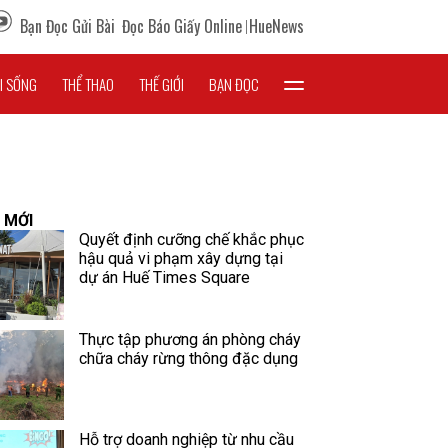
Bạn Đọc Gửi Bài
Đọc Báo Giấy Online
HueNews
I SỐNG
THỂ THAO
THẾ GIỚI
BẠN ĐỌC
 MỚI
Quyết định cưỡng chế khắc phục
hậu quả vi phạm xây dựng tại
dự án Huế Times Square
Thực tập phương án phòng cháy
chữa cháy rừng thông đặc dụng
Hỗ trợ doanh nghiệp từ nhu cầu