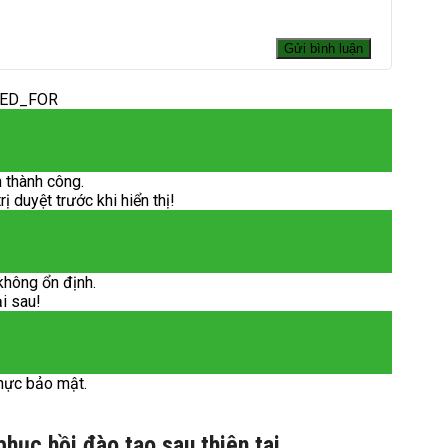
DED_FOR
 thành công.
 duyệt trước khi hiển thị!
không ổn định.
ại sau!
hực bảo mật.
hục hồi đào tạo sau thiên tai