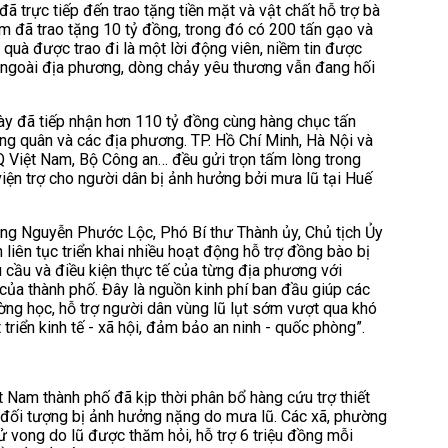
đã trực tiếp đến trao tặng tiền mặt và vật chất hỗ trợ bà
m đã trao tặng 10 tỷ đồng, trong đó có 200 tấn gạo và
 quà được trao đi là một lời động viên, niềm tin được
ến ngoài địa phương, dòng chảy yêu thương vẫn đang hối
y đã tiếp nhận hơn 110 tỷ đồng cùng hàng chục tấn
ng quân và các địa phương. TP. Hồ Chí Minh, Hà Nội và
 Việt Nam, Bộ Công an… đều gửi trọn tấm lòng trong
iện trợ cho người dân bị ảnh hưởng bởi mưa lũ tại Huế
ông Nguyễn Phước Lộc, Phó Bí thư Thành ủy, Chủ tịch Ủy
iên tục triển khai nhiều hoạt động hỗ trợ đồng bào bị
u cầu và điều kiện thực tế của từng địa phương với
của thành phố. Đây là nguồn kinh phí ban đầu giúp các
rường học, hỗ trợ người dân vùng lũ lụt sớm vượt qua khó
riển kinh tế - xã hội, đảm bảo an ninh - quốc phòng”.
Nam thành phố đã kịp thời phân bổ hàng cứu trợ thiết
 đối tượng bị ảnh hưởng nặng do mưa lũ. Các xã, phường
 tử vong do lũ được thăm hỏi, hỗ trợ 6 triệu đồng mỗi