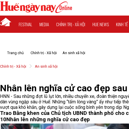
FESTIVAL
MEDIA
CHÍNH TRỊ - XÃ HỘI
HUE NEWS
KINH TẾ
Trang chủ
Chính trị - Xã hội
An sinh xã hội
Chính trị - Xã hội
An sinh xã hội
Nhân lên nghĩa cử cao đẹp sau 
HNN - Sau những đợt lũ lụt lớn, nhiều chuyến xe, đoàn thiện nguy
dân vùng ngập sâu ở Huế. Những “tấm lòng vàng” ấy như tiếp thê
vượt qua khó khăn, gây dựng lại cuộc sống bình yên trong dịp Ng
Trao Bằng khen của Chủ tịch UBND thành phố cho c
10
Nhân lên những nghĩa cử cao đẹp