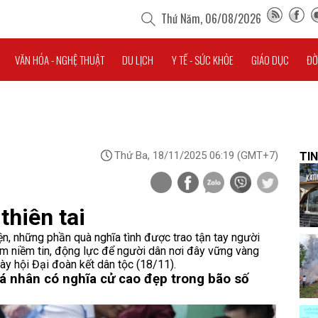
Thứ Năm, 06/08/2026
VĂN HÓA - NGHỆ THUẬT
DU LỊCH
Y TẾ - SỨC KHỎE
GIÁO DỤC
ĐỜ
Thứ Ba, 18/11/2025 06:19
(GMT+7)
TIN
thiên tai
ện, những phần quà nghĩa tình được trao tận tay người
m niềm tin, động lực để người dân nơi đây vững vàng
ày hội Đại đoàn kết dân tộc (18/11).
á nhân có nghĩa cử cao đẹp trong bão số