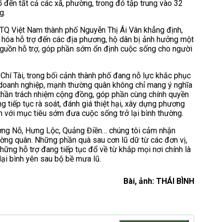
đến tất cả các xã, phường, trong đó tập trung vào 32
g.
TTQ Việt Nam thành phố Nguyễn Thị Ái Vân khẳng định,
g hóa hỗ trợ đến các địa phương, hộ dân bị ảnh hưởng một
 nguồn hỗ trợ, góp phần sớm ổn định cuộc sống cho người
hí Tài, trong bối cảnh thành phố đang nỗ lực khắc phục
ị, doanh nghiệp, mạnh thường quân không chỉ mang ý nghĩa
nh thần trách nhiệm cộng đồng, góp phần cùng chính quyền
 tiếp tục rà soát, đánh giá thiệt hại, xây dựng phương
n với mục tiêu sớm đưa cuộc sống trở lại bình thường.
ơng Nỗ, Hưng Lộc, Quảng Điền… chúng tôi cảm nhận
ờng quân. Những phần quà sau cơn lũ dữ từ các đơn vị,
hững hỗ trợ đang tiếp tục đổ về từ khắp mọi nơi chính là
lại bình yên sau bộ bề mưa lũ.
Bài, ảnh: THÁI BÌNH