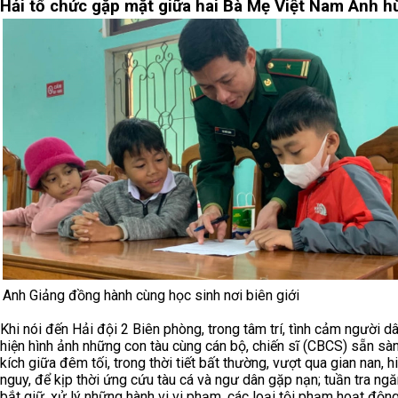
Hải tổ chức gặp mặt giữa hai Bà Mẹ Việt Nam Anh h
Anh Giảng đồng hành cùng học sinh nơi biên giới
Khi nói đến Hải đội 2 Biên phòng, trong tâm trí, tình cảm người dâ
hiện hình ảnh những con tàu cùng cán bộ, chiến sĩ (CBCS) sẵn sà
kích giữa đêm tối, trong thời tiết bất thường, vượt qua gian nan, 
nguy, để kịp thời ứng cứu tàu cá và ngư dân gặp nạn; tuần tra ngă
bắt giữ, xử lý những hành vi vi phạm, các loại tội phạm hoạt động