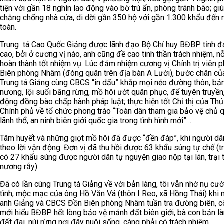
tiện với gần 18 nghìn lao động vào bờ trú ẩn, phòng tránh bão; gi
chằng chống nhà cửa, di dời gần 350 hộ với gần 1.300 khẩu đến 
toàn.
Trung tá Cao Quốc Giảng được lãnh đạo Bộ Chỉ huy BĐBP tỉnh đ
cao, bởi ở cương vị nào, anh cũng đề cao tinh thần trách nhiệm, n
hoàn thành tốt nhiệm vụ. Lúc đảm nhiệm cương vị Chính trị viên 
Biên phòng Nhâm (đóng quân trên địa bàn A Lưới), bước chân củ
Trung tá Giảng cùng CBCS “in dấu” khắp mọi nẻo đường thôn, bản
nương, lội suối băng rừng, mồ hôi ướt quân phục, để tuyên truyền
động đồng bào chấp hành pháp luật; thực hiện tốt Chỉ thị của Th
Chính phủ về tổ chức phong trào “Toàn dân tham gia bảo vệ chủ 
lãnh thổ, an ninh biên giới quốc gia trong tình hình mới”…
Tâm huyết và những giọt mồ hôi đã được “đền đáp”, khi người d
theo lời vận động. Đơn vị đã thu hồi được 63 khẩu súng tự chế (t
có 27 khẩu súng được người dân tự nguyện giao nộp tại lán, trại 
nương rẫy).
Đã có lần cùng Trung tá Giảng về với bản làng, tôi vẫn nhớ nụ cườ
tình, mộc mạc của ông Hồ Văn Vá (thôn I Reo, xã Hồng Thái) khi n
anh Giảng và CBCS Đồn Biên phòng Nhâm tuần tra đường biên, c
mới hiểu BĐBP hết lòng bảo vệ mảnh đất biên giới, bà con bản l
đất đai, núi rừng nơi đây nuôi sống, càng phải có trách nhiệm.