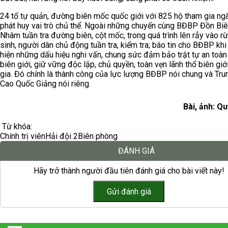
24 tổ tự quản, đường biên mốc quốc giới với 825 hộ tham gia ng
phát huy vai trò chủ thể. Ngoài những chuyến cùng BĐBP Đồn Bi
Nhâm tuần tra đường biên, cột mốc, trong quá trình lên rẫy vào 
sinh, người dân chủ động tuần tra, kiểm tra; báo tin cho BĐBP khi
hiện những dấu hiệu nghi vấn, chung sức đảm bảo trật tự an toàn
biên giới, giữ vững độc lập, chủ quyền, toàn vẹn lãnh thổ biên giớ
gia. Đó chính là thành công của lực lượng BĐBP nói chung và Tru
Cao Quốc Giảng nói riêng.
Bài, ảnh: Q
Từ khóa:
Chính trị viên
Hải đội 2
Biên phòng
ĐÁNH GIÁ
Hãy trở thành người đầu tiên đánh giá cho bài viết này!