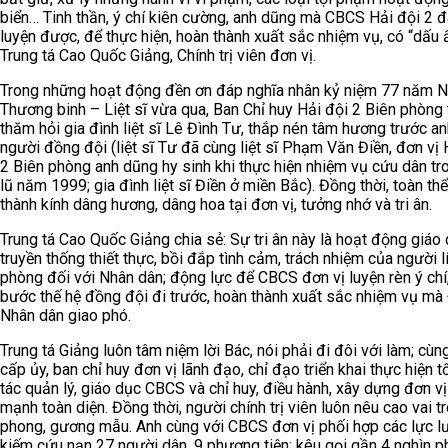
biển… Tinh thần, ý chí kiên cường, anh dũng mà CBCS Hải đội 2 đ
luyện được, để thực hiện, hoàn thành xuất sắc nhiệm vụ, có “dấu 
Trung tá Cao Quốc Giảng, Chính trị viên đơn vị.
Trong những hoạt động đền ơn đáp nghĩa nhân kỷ niệm 77 năm 
Thương binh – Liệt sĩ vừa qua, Ban Chỉ huy Hải đội 2 Biên phòng
thăm hỏi gia đình liệt sĩ Lê Đình Tư, thắp nén tâm hương trước an
người đồng đội (liệt sĩ Tư đã cùng liệt sĩ Phạm Văn Điền, đơn vị 
2 Biên phòng anh dũng hy sinh khi thực hiện nhiệm vụ cứu dân tr
lũ năm 1999; gia đình liệt sĩ Điền ở miền Bắc). Đồng thời, toàn t
thành kính dâng hương, dâng hoa tại đơn vị, tưởng nhớ và tri ân.
Trung tá Cao Quốc Giảng chia sẻ: Sự tri ân này là hoạt động giáo
truyền thống thiết thực, bồi đắp tình cảm, trách nhiệm của người l
phòng đối với Nhân dân; động lực để CBCS đơn vị luyện rèn ý chí,
bước thế hệ đồng đội đi trước, hoàn thành xuất sắc nhiệm vụ mà
Nhân dân giao phó.
Trung tá Giảng luôn tâm niệm lời Bác, nói phải đi đôi với làm; cùn
cấp ủy, ban chỉ huy đơn vị lãnh đạo, chỉ đạo triển khai thực hiện t
tác quản lý, giáo dục CBCS và chỉ huy, điều hành, xây dựng đơn v
mạnh toàn diện. Đồng thời, người chính trị viên luôn nêu cao vai tr
phong, gương mẫu. Anh cùng với CBCS đơn vị phối hợp các lực l
kiếm cứu nạn 27 người dân, 9 phương tiện; kêu gọi gần 4 nghìn 