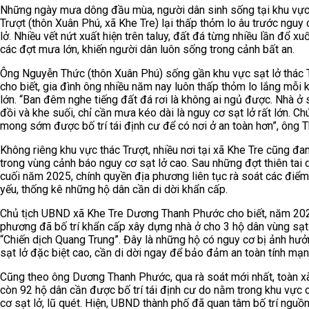
Những ngày mưa dông đầu mùa, người dân sinh sống tại khu vực
Trượt (thôn Xuân Phú, xã Khe Tre) lại thấp thỏm lo âu trước nguy 
lở. Nhiều vết nứt xuất hiện trên taluy, đất đá từng nhiều lần đổ x
các đợt mưa lớn, khiến người dân luôn sống trong cảnh bất an.
Ông Nguyễn Thức (thôn Xuân Phú) sống gần khu vực sạt lở thác 
cho biết, gia đình ông nhiều năm nay luôn thấp thỏm lo lắng mỗi 
lớn. “Ban đêm nghe tiếng đất đá rơi là không ai ngủ được. Nhà ở 
đồi và khe suối, chỉ cần mưa kéo dài là nguy cơ sạt lở rất lớn. Ch
mong sớm được bố trí tái định cư để có nơi ở an toàn hơn”, ông T
Không riêng khu vực thác Trượt, nhiều nơi tại xã Khe Tre cũng đa
trong vùng cảnh báo nguy cơ sạt lở cao. Sau những đợt thiên tai
cuối năm 2025, chính quyền địa phương liên tục rà soát các điể
yếu, thống kê những hộ dân cần di dời khẩn cấp.
Chủ tịch UBND xã Khe Tre Dương Thanh Phước cho biết, năm 202
phương đã bố trí khẩn cấp xây dựng nhà ở cho 3 hộ dân vùng sạt
“Chiến dịch Quang Trung”. Đây là những hộ có nguy cơ bị ảnh hưở
sạt lở đặc biệt cao, cần di dời ngay để bảo đảm an toàn tính mạn
Cũng theo ông Dương Thanh Phước, qua rà soát mới nhất, toàn xã
còn 92 hộ dân cần được bố trí tái định cư do nằm trong khu vực 
cơ sạt lở, lũ quét. Hiện, UBND thành phố đã quan tâm bố trí nguồ