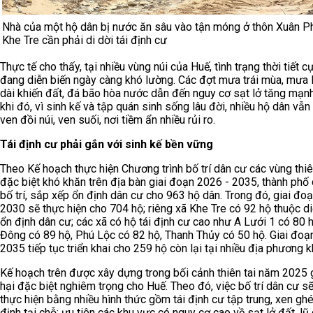
Nhà của một hộ dân bị nước ăn sâu vào tận móng ở thôn Xuân Ph
Khe Tre cần phải di dời tái định cư
Thực tế cho thấy, tại nhiều vùng núi của Huế, tình trạng thời tiết 
đang diễn biến ngày càng khó lường. Các đợt mưa trái mùa, mưa 
dài khiến đất, đá bão hòa nước dẫn đến nguy cơ sạt lở tăng mạnh
khi đó, vì sinh kế và tập quán sinh sống lâu đời, nhiều hộ dân vẫn
ven đồi núi, ven suối, nơi tiềm ẩn nhiều rủi ro.
Tái định cư phải gắn với sinh kế bền vững
Theo Kế hoạch thực hiện Chương trình bố trí dân cư các vùng thiên
đặc biệt khó khăn trên địa bàn giai đoạn 2026 - 2035, thành phố 
bố trí, sắp xếp ổn định dân cư cho 963 hộ dân. Trong đó, giai đo
2030 sẽ thực hiện cho 704 hộ; riêng xã Khe Tre có 92 hộ thuộc diệ
ổn định dân cư; các xã có hộ tái định cư cao như A Lưới 1 có 80 
Đông có 89 hộ, Phú Lộc có 82 hộ, Thanh Thủy có 50 hộ. Giai đoạ
2035 tiếp tục triển khai cho 259 hộ còn lại tại nhiều địa phương k
Kế hoạch trên được xây dựng trong bối cảnh thiên tai năm 2025 g
hại đặc biệt nghiêm trọng cho Huế. Theo đó, việc bố trí dân cư s
thực hiện bằng nhiều hình thức gồm tái định cư tập trung, xen gh
định tại chỗ; ưu tiên các khu vực có nguy cơ cao về sạt lở đất, lũ