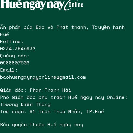
Ấn phẩm của Báo và Phát thanh, Truyền hình
Huế
Hotline:
0234.3845932
Quảng cáo:
0988807506
Email:
baohuengaynayonline@gmail.com
Giám đốc: Phan Thanh Hải
Phó Giám đốc phụ trách Huế ngày nay Online:
Trương Diên Thống
Tòa soạn: 61 Trần Thúc Nhẫn, TP.Huế
Bản quyền thuộc Huế ngày nay