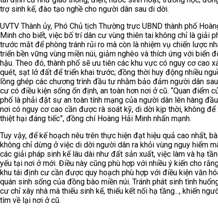
trợ sinh kế, đào tạo nghề cho người dân sau di dời.
UVTV Thành ủy, Phó Chủ tịch Thường trực UBND thành phố Hoàn
Minh cho biết, việc bố trí dân cư vùng thiên tai không chỉ là giải 
trước mắt để phòng tránh rủi ro mà còn là nhiệm vụ chiến lược n
triển bền vững vùng miền núi, giảm nghèo và thích ứng với biến đổ
hậu. Theo đó, thành phố sẽ ưu tiên các khu vực có nguy cơ cao xả
quét, sạt lở đất để triển khai trước; đồng thời huy động nhiều ngu
lồng ghép các chương trình đầu tư nhằm bảo đảm người dân sau 
cư có điều kiện sống ổn định, an toàn hơn nơi ở cũ. “Quan điểm c
phố là phải đặt sự an toàn tính mạng của người dân lên hàng đầ
nơi có nguy cơ cao cần được rà soát kỹ, di dời kịp thời, không để
thiệt hại đáng tiếc”, đồng chí Hoàng Hải Minh nhấn mạnh.
Tuy vậy, để kế hoạch nêu trên thực hiện đạt hiệu quả cao nhất, bà
không chỉ dừng ở việc di dời người dân ra khỏi vùng nguy hiểm m
các giải pháp sinh kế lâu dài như đất sản xuất, việc làm và hạ tần
yếu tại nơi ở mới. Điều này cũng phù hợp với nhiều ý kiến cho rằng
khu tái định cư cần được quy hoạch phù hợp với điều kiện văn hó
quán sinh sống của đồng bào miền núi. Tránh phát sinh tình huống
cư chỉ xây nhà mà thiếu sinh kế, thiếu kết nối hạ tầng..., khiến ngư
tìm về lại nơi ở cũ.