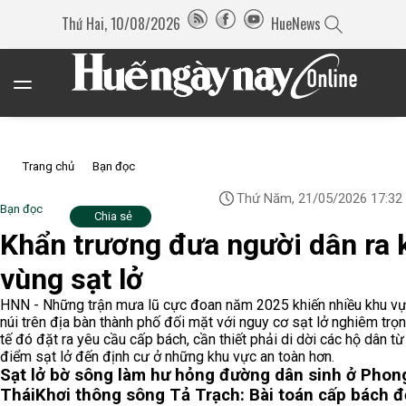
Thứ Hai, 10/08/2026
HueNews
Trang chủ
Bạn đọc
Thứ Năm, 21/05/2026 17:32
Bạn đọc
Chia sẻ
Khẩn trương đưa người dân ra 
vùng sạt lở
HNN - Những trận mưa lũ cực đoan năm 2025 khiến nhiều khu v
núi trên địa bàn thành phố đối mặt với nguy cơ sạt lở nghiêm trọ
tế đó đặt ra yêu cầu cấp bách, cần thiết phải di dời các hộ dân t
điểm sạt lở đến định cư ở những khu vực an toàn hơn.
Sạt lở bờ sông làm hư hỏng đường dân sinh ở Phon
Thái
Khơi thông sông Tả Trạch: Bài toán cấp bách 