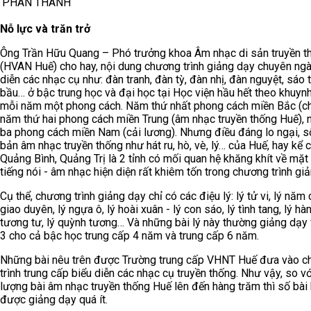
PHAN THÀNH
Nỗ lực và trăn trở
Ông Trần Hữu Quang – Phó trưởng khoa Âm nhạc di sản truyền t
(HVAN Huế) cho hay, nội dung chương trình giảng dạy chuyên ngà
diễn các nhạc cụ như: đàn tranh, đàn tỳ, đàn nhị, đàn nguyệt, sáo 
bầu… ở bậc trung học và đại học tại Học viện hầu hết theo khuy
mỗi năm một phong cách. Năm thứ nhất phong cách miền Bắc (ch
năm thứ hai phong cách miền Trung (âm nhạc truyền thống Huế),
ba phong cách miền Nam (cải lương). Nhưng điều đáng lo ngại, s
bản âm nhạc truyền thống như hát ru, hò, vè, lý… của Huế, hay kể 
Quảng Bình, Quảng Trị là 2 tỉnh có mối quan hệ khăng khít về mặt
tiếng nói - âm nhạc hiện diện rất khiêm tốn trong chương trình gi
Cụ thể, chương trình giảng dạy chỉ có các điệu lý: lý tử vi, lý năm 
giao duyên, lý ngựa ô, lý hoài xuân - lý con sáo, lý tình tang, lý hàn
tương tư, lý quỳnh tương… Và những bài lý này thường giảng dạ
3 cho cả bậc học trung cấp 4 năm và trung cấp 6 năm.
Những bài nêu trên được Trường trung cấp VHNT Huế đưa vào 
trình trung cấp biểu diễn các nhạc cụ truyền thống. Như vậy, so v
lượng bài âm nhạc truyền thống Huế lên đến hàng trăm thì số bài
được giảng dạy quá ít.