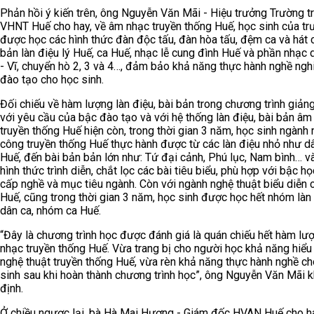
Phản hồi ý kiến trên, ông Nguyễn Văn Mãi - Hiệu trưởng Trường t
VHNT Huế cho hay, về âm nhạc truyền thống Huế, học sinh của t
được học các hình thức đàn độc tấu, đàn hòa tấu, đệm ca và hát 
bản làn điệu lý Huế, ca Huế, nhạc lễ cung đình Huế và phần nhạc 
- Vĩ, chuyển hò 2, 3 và 4…, đảm bảo khả năng thực hành nghề ngh
đào tạo cho học sinh.
Đối chiếu về hàm lượng làn điệu, bài bản trong chương trình giản
với yêu cầu của bậc đào tạo và với hệ thống làn điệu, bài bản âm
truyền thống Huế hiện còn, trong thời gian 3 năm, học sinh ngành
công truyền thống Huế thực hành được từ các làn điệu nhỏ như d
Huế, đến bài bản bản lớn như: Tứ đại cảnh, Phú lục, Nam bình… v
hình thức trình diễn, chắt lọc các bài tiêu biểu, phù hợp với bậc họ
cấp nghề và mục tiêu ngành. Còn với ngành nghệ thuật biểu diễn c
Huế, cũng trong thời gian 3 năm, học sinh được học hết nhóm làn
dân ca, nhóm ca Huế.
“Đây là chương trình học được đánh giá là quán chiếu hết hàm l
nhạc truyền thống Huế. Vừa trang bị cho người học khả năng hiểu
nghệ thuật truyền thống Huế, vừa rèn khả năng thực hành nghề c
sinh sau khi hoàn thành chương trình học”, ông Nguyễn Văn Mãi 
định.
Ở chiều ngược lại, bà Hà Mai Hương - Giám đốc HVAN Huế cho ha