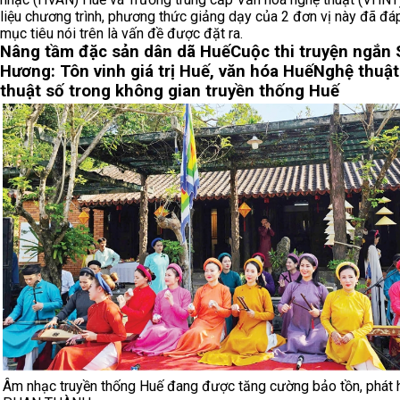
liệu chương trình, phương thức giảng dạy của 2 đơn vị này đã đá
mục tiêu nói trên là vấn đề được đặt ra.
Nâng tầm đặc sản dân dã Huế
Cuộc thi truyện ngắn
Hương: Tôn vinh giá trị Huế, văn hóa Huế
Nghệ thuật
thuật số trong không gian truyền thống Huế
Âm nhạc truyền thống Huế đang được tăng cường bảo tồn, phát h