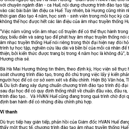
với chuyên ngành đàn - ca Huế, nội dung chương trình đào tạo tập
vào các bài bản làn điệu ca Huế. Tuy nhiên, bà Hương cũng nhìn n
thời gian đào tạo 4 năm, học sinh - sinh viên trong mỗi học kỳ c
không thể học được hết các làn điệu của âm nhạc truyền thống Hu
“Việc nắm vững vốn âm nhạc cổ truyền để có thể thực hành trong
dạy, biểu diễn và sáng tạo để phát huy âm nhạc truyền thống nói 
âm nhạc truyền thống Huế nói riêng trong thời đại hiện nay đòi hỏ
trình tự học tập, nghiên cứu lâu dài và bền bỉ của mỗi cá nhân để
thiện, bởi kiến thức được trang bị trong 4 năm học là không đủ”, 
Hương chia sẻ.
Bà Hà Mai Hương thông tin thêm, theo định kỳ, Học viện sẽ thực h
soát chương trình đào tạo, trong đó chú trọng việc lấy ý kiến phả
người học để có cơ sở xem xét và điều chỉnh. Hiện Bộ Văn hóa, T
& Du lịch đang xây dựng chuẩn chương trình đào tạo trình độ đại
sau đại học để có quy định thống nhất về chuẩn đầu vào, đầu ra
trình đào tạo... Và HVAN Huế cũng đang trong quá trình chờ đợi 
định ban hành để có những điều chỉnh phù hợp.
Vĩ thanh
Dù trực tiếp hay gián tiếp, phản hồi của Giám đốc HVAN Huế đan
thấy một thực tế, chương trình đào tạo âm nhạc truyền thống Huế 