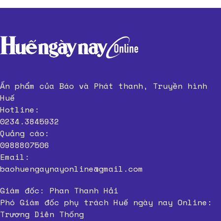
các trường đào tạo ngành điện điện tử
soundcard livestream
tiengtrungbido.vn
Hướng dẫn
Luyện thi PTE Online
hiệu quả
Ready for C2
Ấn phẩm của Báo và Phát thanh, Truyền hình
Huế
Hotline:
0234.3845932
Quảng cáo:
0988807506
Email:
baohuengaynayonline@gmail.com
Giám đốc: Phan Thanh Hải
Phó Giám đốc phụ trách Huế ngày nay Online:
Trương Diên Thống