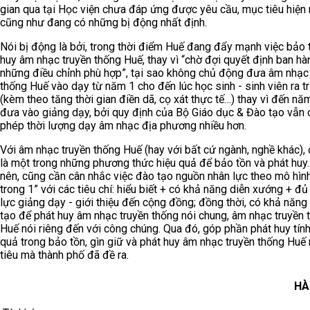
gian qua tại Học viện chưa đáp ứng được yêu cầu, mục tiêu hiện 
cũng như đang có những bị động nhất định.
Nói bị động là bởi, trong thời điểm Huế đang đẩy mạnh việc bảo t
huy âm nhạc truyền thống Huế, thay vì “chờ đợi quyết định ban hà
những điều chỉnh phù hợp”, tại sao không chủ động đưa âm nhạc
thống Huế vào dạy từ năm 1 cho đến lúc học sinh - sinh viên ra t
(kèm theo tăng thời gian điền dã, cọ xát thực tế…) thay vì đến nă
đưa vào giảng dạy, bởi quy định của Bộ Giáo dục & Đào tạo vẫn 
phép thời lượng dạy âm nhạc địa phương nhiều hơn.
Với âm nhạc truyền thống Huế (hay với bất cứ ngành, nghề khác),
là một trong những phương thức hiệu quả để bảo tồn và phát huy
nên, cũng cần cân nhắc việc đào tạo nguồn nhân lực theo mô hình
trong 1” với các tiêu chí: hiểu biết + có khả năng diễn xướng + đ
lực giảng dạy - giới thiệu đến cộng đồng; đồng thời, có khả năng
tạo để phát huy âm nhạc truyền thống nói chung, âm nhạc truyền 
Huế nói riêng đến với công chúng. Qua đó, góp phần phát huy tính
quả trong bảo tồn, gìn giữ và phát huy âm nhạc truyền thống Hu
tiêu mà thành phố đã đề ra.
HÀ