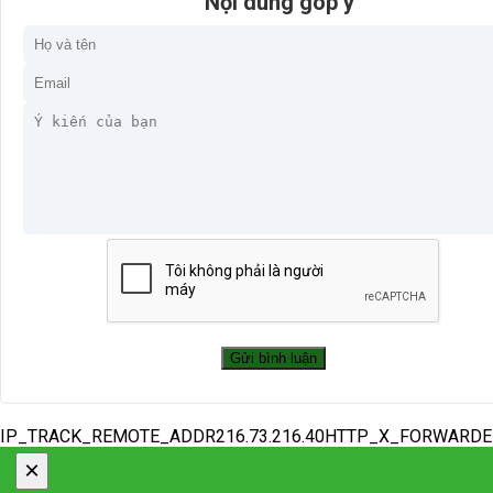
Nội dung góp ý
IP_TRACK_REMOTE_ADDR216.73.216.40HTTP_X_FORWARD
×