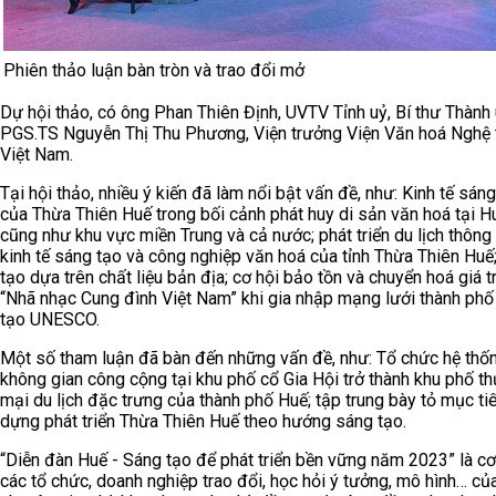
Phiên thảo luận bàn tròn và trao đổi mở
Dự hội thảo, có ông Phan Thiên Định, UVTV Tỉnh uỷ, Bí thư Thành 
PGS.TS Nguyễn Thị Thu Phương, Viện trưởng Viện Văn hoá Nghệ 
Việt Nam.
Tại hội thảo, nhiều ý kiến đã làm nổi bật vấn đề, như: Kinh tế sán
của Thừa Thiên Huế trong bối cảnh phát huy di sản văn hoá tại H
cũng như khu vực miền Trung và cả nước; phát triển du lịch thông
kinh tế sáng tạo và công nghiệp văn hoá của tỉnh Thừa Thiên Huế;
tạo dựa trên chất liệu bản địa; cơ hội bảo tồn và chuyển hoá giá t
“Nhã nhạc Cung đình Việt Nam” khi gia nhập mạng lưới thành phố
tạo UNESCO.
Một số tham luận đã bàn đến những vấn đề, như: Tổ chức hệ thố
không gian công cộng tại khu phố cổ Gia Hội trở thành khu phố t
mại du lịch đặc trưng của thành phố Huế; tập trung bày tỏ mục ti
dựng phát triển Thừa Thiên Huế theo hướng sáng tạo.
“Diễn đàn Huế - Sáng tạo để phát triển bền vững năm 2023” là cơ
các tổ chức, doanh nghiệp trao đổi, học hỏi ý tưởng, mô hình… củ