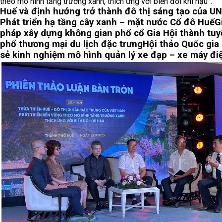
theo mô hình tăng trưởng xanh, thích ứng với biến đổi khí hậu”.
Huế và định hướng trở thành đô thị sáng tạo của 
Phát triển hạ tầng cây xanh – mặt nước Cố đô Huế
G
pháp xây dựng không gian phố cổ Gia Hội thành tuy
phố thương mại du lịch đặc trưng
Hội thảo Quốc gia 
sẻ kinh nghiệm mô hình quản lý xe đạp – xe máy đi