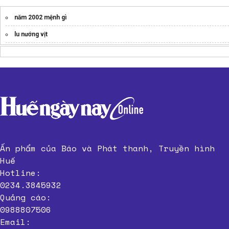
năm 2002 mệnh gì
lu nướng vịt
Ấn phẩm của Báo và Phát thanh, Truyền hình
Huế
Hotline:
0234.3845932
Quảng cáo:
0988807506
Email: