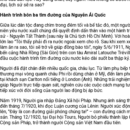
đại, lịch sử sẽ ra sao?
Hành trình bôn ba tìm đường của Nguyễn Ái Quốc
Giữa lúc dân tộc đang chìm trong đêm tối và bế tắc đó, một ngườ
niên yêu nước xuất chúng đã quyết định dấn thân vào một hành trì
sử - Nguyễn Tất Thành (sau này là Chủ tịch Hồ Chí Minh). Với hoà
lớn lao "Tôi thấy phải đi ra nước ngoài xem cho rõ. Sau khi xem x
làm ăn ra sao, tôi sẽ trở về giúp đồng bào tôi", ngày 5/6/1911, N
bến cảng Nhà Rồng (Sài Gòn) trên con tàu Amiral Latouche Trévill
đầu cuộc hành trình tìm đường cứu nước kéo dài suốt ba thập kỷ.
Người đã đặt chân đến nhiều quốc gia, châu lục. Từ làm phụ bếp t
thương mại vòng quanh châu Phi rồi dừng chân ở Mỹ, đến làm ph
tại khách sạn Carlton nổi tiếng ở London (Anh). Những trải nghiệ
giúp Người trực tiếp quan sát, nghiên cứu các cuộc cách mạng tư
tiếp xúc với đời sống của người lao động bị áp bức.
Năm 1919, Người gia nhập Đảng Xã hội Pháp. Nhưng ánh sáng t
đến tháng 7/1920, khi đọc Luận cương của Lênin: Người xúc độn
lên, "Đây là con đường giải phóng chúng ta!" – con đường cách 
sản. Tháng 12/1920, tại Đại hội Tours, Người bỏ phiếu thành lập
Cộng sản Pháp, trở thành người Cộng sản Việt Nam đầu tiên.