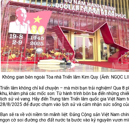
Không gian bên ngoài Tòa nhà Triển lãm Kim Quy. (Ảnh: NGỌC L
Triển lãm không chỉ kể chuyện – mà mời bạn trải nghiệm! Qua 8 
khu, khám phá các mốc son: Từ hành trình bôn ba đến những chiế
lịch sử vẻ vang. Hãy đến Trung tâm Triển lãm quốc gia Việt Nam t
28/8/2025 để được chạm vào lịch sử và cảm nhận sức sống củ
Bạn sẽ ra về với niềm tin mãnh liệt: Đảng Cộng sản Việt Nam chín
ngọn cờ soi đường cho đất nước ta bước vào kỷ nguyên vươn mì