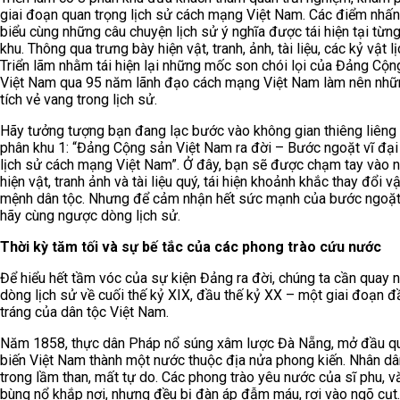
giai đoạn quan trọng lịch sử cách mạng Việt Nam. Các điểm nhấn
biểu cùng những câu chuyện lịch sử ý nghĩa được tái hiện tại từn
khu. Thông qua trưng bày hiện vật, tranh, ảnh, tài liệu, các kỷ vật l
Triển lãm nhằm tái hiện lại những mốc son chói lọi của Đảng Cộn
Việt Nam qua 95 năm lãnh đạo cách mạng Việt Nam làm nên nhữ
tích vẻ vang trong lịch sử.
Hãy tưởng tượng bạn đang lạc bước vào không gian thiêng liêng
phân khu 1: “Đảng Cộng sản Việt Nam ra đời – Bước ngoặt vĩ đại
lịch sử cách mạng Việt Nam”. Ở đây, bạn sẽ được chạm tay vào 
hiện vật, tranh ảnh và tài liệu quý, tái hiện khoảnh khắc thay đổi v
mệnh dân tộc. Nhưng để cảm nhận hết sức mạnh của bước ngoặt
hãy cùng ngược dòng lịch sử.
Thời kỳ tăm tối và sự bế tắc của các phong trào cứu nước
Để hiểu hết tầm vóc của sự kiện Đảng ra đời, chúng ta cần quay
dòng lịch sử về cuối thế kỷ XIX, đầu thế kỷ XX – một giai đoạn đ
tráng của dân tộc Việt Nam.
Năm 1858, thực dân Pháp nổ súng xâm lược Đà Nẵng, mở đầu qu
biến Việt Nam thành một nước thuộc địa nửa phong kiến. Nhân d
trong lầm than, mất tự do. Các phong trào yêu nước của sĩ phu, v
bùng nổ khắp nơi, nhưng đều bị đàn áp đẫm máu, rơi vào ngõ cụt