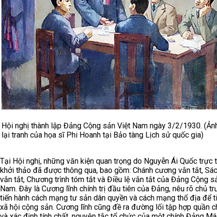
Hội nghị thành lập Đảng Cộng sản Việt Nam ngày 3/2/1930. (Ản
lại tranh của họa sĩ Phi Hoanh tại Bảo tàng Lịch sử quốc gia)
Tại Hội nghị, những văn kiện quan trọng do Nguyễn Ái Quốc trực t
khởi thảo đã được thông qua, bao gồm: Chánh cương vắn tắt, Sá
vắn tắt, Chương trình tóm tắt và Điều lệ vắn tắt của Đảng Cộng s
Nam. Đây là Cương lĩnh chính trị đầu tiên của Đảng, nêu rõ chủ t
tiến hành cách mạng tư sản dân quyền và cách mạng thổ địa để ti
xã hội cộng sản. Cương lĩnh cũng đề ra đường lối tập hợp quần 
và xác định tính chất, nguyên tắc tổ chức của một chính Đảng Má