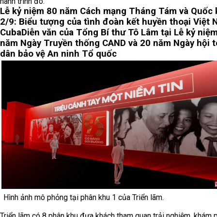
hành trình đó.
Lễ kỷ niệm 80 năm Cách mạng Tháng Tám và Quốc
2/9: Biểu tượng của tình đoàn kết huyền thoại Việt
Cuba
Diễn văn của Tổng Bí thư Tô Lâm tại Lễ kỷ niệ
năm Ngày Truyền thống CAND và 20 năm Ngày hội 
dân bảo vệ An ninh Tổ quốc
Hình ảnh mô phỏng tại phân khu 1 của Triển lãm.
Triển lãm có 8 phân khu đưa khách tham quan trải nghiệm, khám 