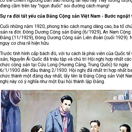
có thể chiêm ngưỡng bản sao những tài liệu này. Hãy tưởng tượn
đang cầm trên tay "ngọn đuốc" soi đường cách mạng!
Sự ra đời tất yếu của Đảng Cộng sản Việt Nam - Bước ngoặt v
Cuối những năm 1920, phong trào cách mạng dâng cao, ba tổ ch
sản ra đời: Đông Dương Cộng sản Đảng (6/1929), An Nam Cộng
Đảng (11/1929), Đông Dương Cộng sản Liên đoàn (cuối 1929).
nguy cơ chia rẽ hiện hữu.
Trước tình hình cấp bách đó, với tư cách là phái viên của Quốc tế
sản, Nguyễn Ái Quốc đã triệu tập và chủ trì Hội nghị hợp nhất các
chức cộng sản tại Cửu Long (Hương Cảng, Trung Quốc) từ ngày
6/1/1930 đến đầu tháng 2/1930. Hội nghị đã nhất trí hợp nhất ba
chức thành một đảng duy nhất, lấy tên là Đảng Cộng sản Việt Na
nghị này có ý nghĩa như một Đại hội thành lập Đảng.