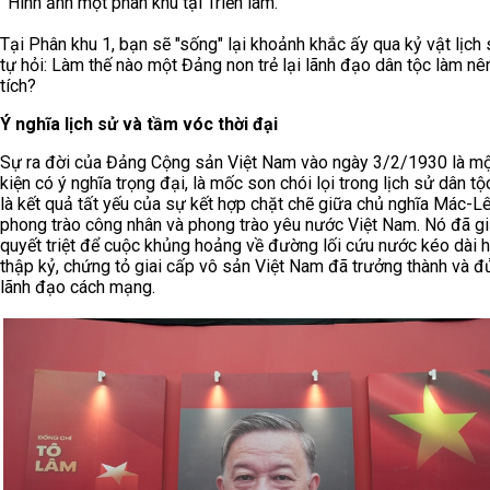
Hình ảnh một phân khu tại Triển lãm.
Tại Phân khu 1, bạn sẽ "sống" lại khoảnh khắc ấy qua kỷ vật lịch
tự hỏi: Làm thế nào một Đảng non trẻ lại lãnh đạo dân tộc làm nê
tích?
Ý nghĩa lịch sử và tầm vóc thời đại
Sự ra đời của Đảng Cộng sản Việt Nam vào ngày 3/2/1930 là m
kiện có ý nghĩa trọng đại, là mốc son chói lọi trong lịch sử dân tộ
là kết quả tất yếu của sự kết hợp chặt chẽ giữa chủ nghĩa Mác-Lê
phong trào công nhân và phong trào yêu nước Việt Nam. Nó đã gi
quyết triệt để cuộc khủng hoảng về đường lối cứu nước kéo dài 
thập kỷ, chứng tỏ giai cấp vô sản Việt Nam đã trưởng thành và đ
lãnh đạo cách mạng.