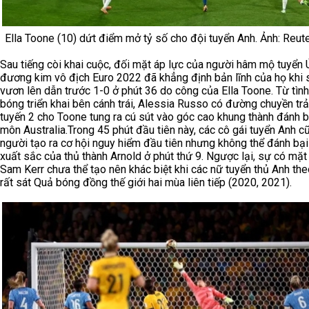
Ella Toone (10) dứt điểm mở tỷ số cho đội tuyển Anh. Ảnh: Reut
Sau tiếng còi khai cuộc, đối mặt áp lực của người hâm mộ tuyển 
đương kim vô địch Euro 2022 đã khẳng định bản lĩnh của họ khi
vươn lên dẫn trước 1-0 ở phút 36 do công của Ella Toone. Từ tìn
bóng triển khai bên cánh trái, Alessia Russo có đường chuyền trả
tuyến 2 cho Toone tung ra cú sút vào góc cao khung thành đánh b
môn Australia.Trong 45 phút đầu tiên này, các cô gái tuyển Anh c
người tạo ra cơ hội nguy hiểm đầu tiên nhưng không thể đánh bạ
xuất sắc của thủ thành Arnold ở phút thứ 9. Ngược lại, sự có mặt
Sam Kerr chưa thể tạo nên khác biệt khi các nữ tuyển thủ Anh th
rất sát Quả bóng đồng thế giới hai mùa liên tiếp (2020, 2021).