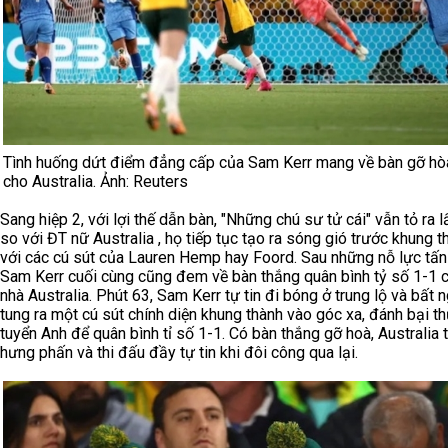
Tình huống dứt điểm đẳng cấp của Sam Kerr mang về bàn gỡ hò
cho Australia. Ảnh: Reuters
Sang hiệp 2, với lợi thế dẫn bàn, "Những chú sư tử cái" vẫn tỏ ra l
so với ĐT nữ Australia , họ tiếp tục tạo ra sóng gió trước khung 
với các cú sút của Lauren Hemp hay Foord. Sau những nỗ lực tấn
Sam Kerr cuối cùng cũng đem về bàn thắng quân bình tỷ số 1-1 
nhà Australia. Phút 63, Sam Kerr tự tin đi bóng ở trung lộ và bất 
tung ra một cú sút chính diện khung thành vào góc xa, đánh bại t
tuyển Anh để quân bình tỉ số 1-1. Có bàn thắng gỡ hoà, Australia t
hưng phấn và thi đấu đầy tự tin khi đôi công qua lại.