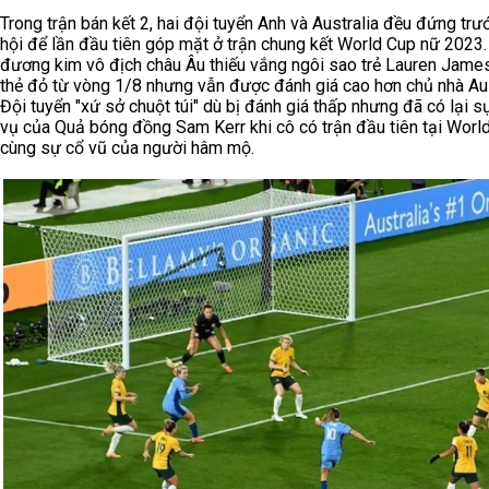
Trong trận bán kết 2, hai đội tuyển Anh và Australia đều đứng trư
hội để lần đầu tiên góp mặt ở trận chung kết World Cup nữ 2023
đương kim vô địch châu Âu thiếu vắng ngôi sao trẻ Lauren Jame
thẻ đỏ từ vòng 1/8 nhưng vẫn được đánh giá cao hơn chủ nhà Aus
Đội tuyển "xứ sở chuột túi" dù bị đánh giá thấp nhưng đã có lại 
vụ của Quả bóng đồng Sam Kerr khi cô có trận đầu tiên tại Worl
cùng sự cổ vũ của người hâm mộ.