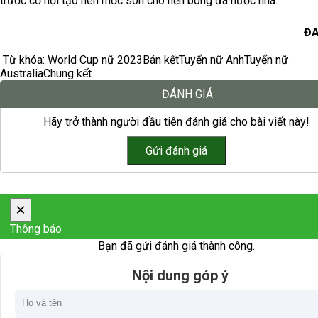
trước cơ hội tạo nên mốc son cho nền bóng đá nước nhà.
ĐA
Từ khóa:
World Cup nữ 2023
Bán kết
Tuyển nữ Anh
Tuyển nữ
Australia
Chung kết
ĐÁNH GIÁ
Hãy trở thành người đầu tiên đánh giá cho bài viết này!
×
Thông báo
Bạn đã gửi đánh giá thành công.
Nội dung góp ý