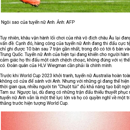
Ngôi sao của tuyển nữ Anh. Ảnh: AFP
Tuy nhiên, khâu vận hành lối chơi của nhà vô địch châu Âu lại đa
vấn đề. Cạnh đó, hàng công của tuyển nữ Anh đang thi đấu cực tệ
chỉ ghi được 10 bàn sau 7 trận gần nhất, trong đó có tới 6 bàn và
Trung Quốc. Tuyển nữ Anh của hiện tại đang khiến cho người hâ
cảm giác họ thi đấu một cách chệch choạc, không đúng với vị thế
có. Đoàn quân của HLV Wiegman cần phải là chính mình.
Trước khi World Cup 2023 khởi tranh, tuyển nữ Australia hoàn toà
không có cửa để sánh với Anh. Nhưng với những gì đang thể hiện
thời gian qua, nhiều người tin “Chuột túi” đủ khả năng tạo bất ngờ
Tam sư. Ngược lại, dù đang có những trận đấu thiếu thuyết phục
tuyển nữ Anh vẫn là một thế lực lớn và họ có quyền nghĩ về một t
thắng trước hiện tượng World Cup.