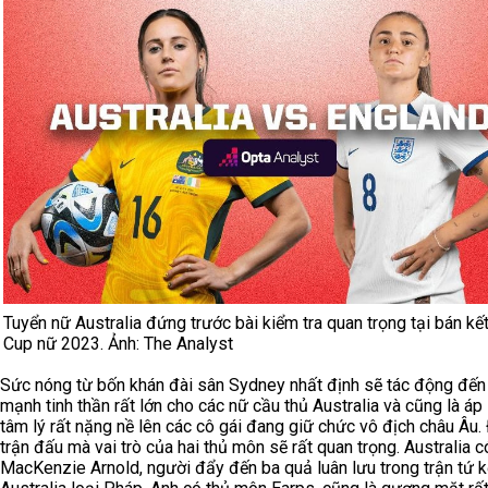
Tuyển nữ Australia đứng trước bài kiểm tra quan trọng tại bán kế
Cup nữ 2023. Ảnh: The Analyst
Sức nóng từ bốn khán đài sân Sydney nhất định sẽ tác động đến
mạnh tinh thần rất lớn cho các nữ cầu thủ Australia và cũng là áp
tâm lý rất nặng nề lên các cô gái đang giữ chức vô địch châu Âu. 
trận đấu mà vai trò của hai thủ môn sẽ rất quan trọng. Australia c
MacKenzie Arnold, người đẩy đến ba quả luân lưu trong trận tứ k