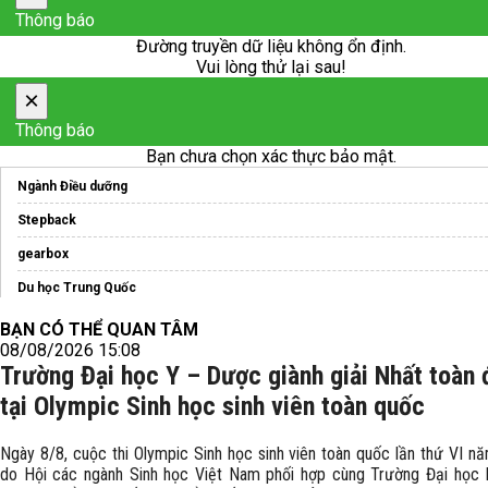
Thông báo
Đường truyền dữ liệu không ổn định.
Vui lòng thử lại sau!
×
Thông báo
Bạn chưa chọn xác thực bảo mật.
Ngành Điều dưỡng
Stepback
gearbox
Du học Trung Quốc
Chương trình
du học Ba Lan
BẠN CÓ THỂ QUAN TÂM
08/08/2026 15:08
Trung tâm
Tư vấn du học nhật bản
uy tín
Trường Đại học Y – Dược giành giải Nhất toàn
Học bổng du học Đài Loan
tại Olympic Sinh học sinh viên toàn quốc
Ngày 8/8, cuộc thi Olympic Sinh học sinh viên toàn quốc lần thứ VI n
do Hội các ngành Sinh học Việt Nam phối hợp cùng Trường Đại học 