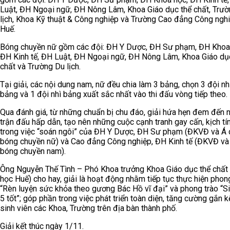
Luật, ĐH Ngoại ngữ, ĐH Nông Lâm, Khoa Giáo dục thể chất, Trư
lịch, Khoa Kỹ thuật & Công nghiệp và Trường Cao đẳng Công ngh
Huế.
Bóng chuyền nữ gồm các đội: ĐH Y Dược, ĐH Sư phạm, ĐH Khoa
ĐH Kinh tế, ĐH Luật, ĐH Ngoại ngữ, ĐH Nông Lâm, Khoa Giáo dụ
chất và Trường Du lịch.
Tại giải, các nội dung nam, nữ đều chia làm 3 bảng, chọn 3 đội nh
bảng và 1 đội nhì bảng xuất sắc nhất vào thi đấu vòng tiếp theo.
Qua đánh giá, từ những chuẩn bị chu đáo, giải hứa hẹn đem đến 
trận đấu hấp dẫn, tạo nên những cuộc cạnh tranh gay cấn, kịch tí
trong việc “soán ngôi” của ĐH Y Dược, ĐH Sư phạm (ĐKVĐ và Á
bóng chuyền nữ) và Cao đẳng Công nghiệp, ĐH Kinh tế (ĐKVĐ và
bóng chuyền nam).
Ông Nguyễn Thế Tình – Phó Khoa trưởng Khoa Giáo dục thể chất 
học Huế) cho hay, giải là hoạt động nhằm tiếp tục thực hiện phon
“Rèn luyện sức khỏa theo gương Bác Hồ vĩ đại” và phong trào “Si
5 tốt”; góp phần trong việc phát triển toàn diện, tăng cường gắn k
sinh viên các Khoa, Trường trên địa bàn thành phố.
Giải kết thúc ngày 1/11.