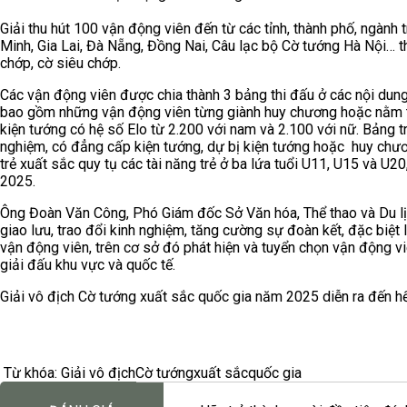
Giải thu hút 100 vận động viên đến từ các tỉnh, thành phố, ngành
Minh, Gia Lai, Đà Nẵng, Đồng Nai, Câu lạc bộ Cờ tướng Hà Nội… th
chớp, cờ siêu chớp.
Các vận động viên được chia thành 3 bảng thi đấu ở các nội dun
bao gồm những vận động viên từng giành huy chương hoặc nằm tr
kiện tướng có hệ số Elo từ 2.200 với nam và 2.100 với nữ. Bảng t
nghiệm, có đẳng cấp kiện tướng, dự bị kiện tướng hoặc huy chươn
trẻ xuất sắc quy tụ các tài năng trẻ ở ba lứa tuổi U11, U15 và U20
2025.
Ông Đoàn Văn Công, Phó Giám đốc Sở Văn hóa, Thể thao và Du lịc
giao lưu, trao đổi kinh nghiệm, tăng cường sự đoàn kết, đặc biệt l
vận động viên, trên cơ sở đó phát hiện và tuyển chọn vận động v
giải đấu khu vực và quốc tế.
Giải vô địch Cờ tướng xuất sắc quốc gia năm 2025 diễn ra đến h
Từ khóa:
Giải vô địch
Cờ tướng
xuất sắc
quốc gia