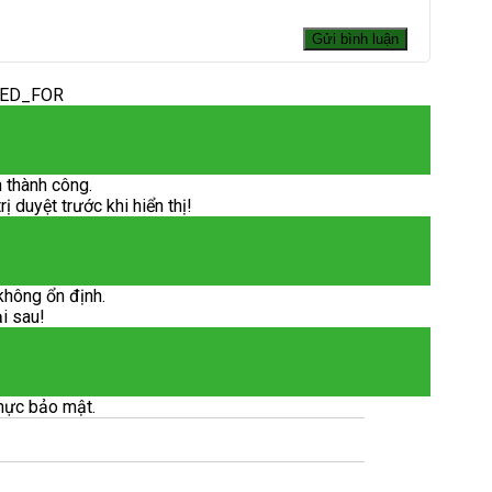
DED_FOR
 thành công.
 duyệt trước khi hiển thị!
không ổn định.
ại sau!
hực bảo mật.