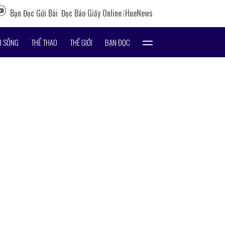
Bạn Đọc Gửi Bài
Đọc Báo Giấy Online
HueNews
I SỐNG
THỂ THAO
THẾ GIỚI
BẠN ĐỌC