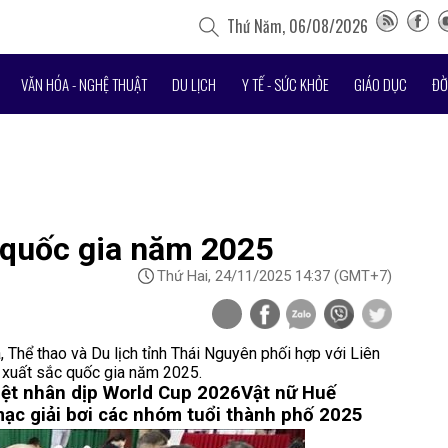
Thứ Năm, 06/08/2026
VĂN HÓA - NGHỆ THUẬT
DU LỊCH
Y TẾ - SỨC KHỎE
GIÁO DỤC
ĐỜ
c quốc gia năm 2025
Thứ Hai, 24/11/2025 14:37
(GMT+7)
, Thể thao và Du lịch tỉnh Thái Nguyên phối hợp với Liên
 xuất sắc quốc gia năm 2025.
biệt nhân dịp World Cup 2026
Vật nữ Huế
mạc giải bơi các nhóm tuổi thành phố 2025