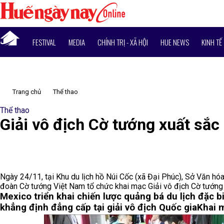
FESTIVAL
MEDIA
CHÍNH TRỊ - XÃ HỘI
HUE NEWS
KINH TẾ
Trang chủ
Thể thao
Thể thao
Giải vô địch Cờ tướng xuất sắ
Ngày 24/11, tại Khu du lịch hồ Núi Cốc (xã Đại Phúc), Sở Văn hóa
đoàn Cờ tướng Việt Nam tổ chức khai mạc Giải vô địch Cờ tướng
Mexico triển khai chiến lược quảng bá du lịch đặc 
khẳng định đẳng cấp tại giải vô địch Quốc gia
Khai 