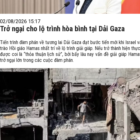
02/08/2026 15:17
Trở ngại cho lộ trình hòa bình tại Dải Gaza
Tiến trình đàm phán về tương lai Dải Gaza đạt bước tiến mới khi Israel 
trào Hồi giáo Hamas nhất trí về lộ trình giải giáp. Nếu trở thành hiện thự
được coi là “thỏa thuận lịch sử”, bởi bấy lâu nay vấn đề giải giáp Hamas
trở ngại lớn trong các cuộc đàm phán.