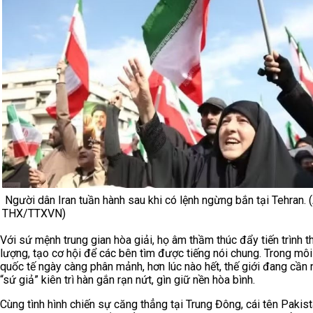
Người dân Iran tuần hành sau khi có lệnh ngừng bắn tại Tehran. 
THX/TTXVN)
Với sứ mệnh trung gian hòa giải, họ âm thầm thúc đẩy tiến trình 
lượng, tạo cơ hội để các bên tìm được tiếng nói chung. Trong môi
quốc tế ngày càng phân mảnh, hơn lúc nào hết, thế giới đang cần
“sứ giả” kiên trì hàn gắn rạn nứt, gìn giữ nền hòa bình.
Cùng tình hình chiến sự căng thẳng tại Trung Đông, cái tên Pakis