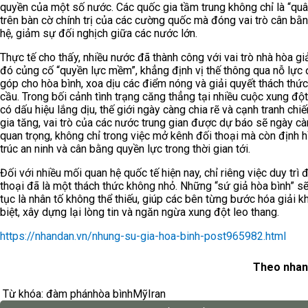
quyền của một số nước. Các quốc gia tầm trung không chỉ là “quâ
trên bàn cờ chính trị của các cường quốc mà đóng vai trò cân bằ
hệ, giảm sự đối nghịch giữa các nước lớn.
Thực tế cho thấy, nhiều nước đã thành công với vai trò nhà hòa giả
đó củng cố “quyền lực mềm”, khẳng định vị thế thông qua nỗ lực
góp cho hòa bình, xoa dịu các điểm nóng và giải quyết thách thức
cầu. Trong bối cảnh tình trạng căng thẳng tại nhiều cuộc xung độ
có dấu hiệu lắng dịu, thế giới ngày càng chia rẽ và cạnh tranh chi
gia tăng, vai trò của các nước trung gian được dự báo sẽ ngày c
quan trọng, không chỉ trong việc mở kênh đối thoại mà còn định h
trúc an ninh và cân bằng quyền lực trong thời gian tới.
Đối với nhiều mối quan hệ quốc tế hiện nay, chỉ riêng việc duy trì 
thoại đã là một thách thức không nhỏ. Những “sứ giả hòa bình” sẽ
tục là nhân tố không thể thiếu, giúp các bên từng bước hóa giải k
biệt, xây dựng lại lòng tin và ngăn ngừa xung đột leo thang.
https://nhandan.vn/nhung-su-gia-hoa-binh-post965982.html
Theo nhan
Từ khóa:
đàm phán
hòa bình
Mỹ
Iran