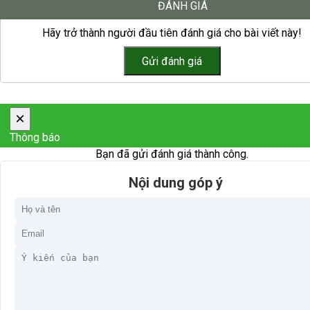
ĐÁNH GIÁ
Hãy trở thành người đầu tiên đánh giá cho bài viết này!
×
Thông báo
Bạn đã gửi đánh giá thành công.
Nội dung góp ý