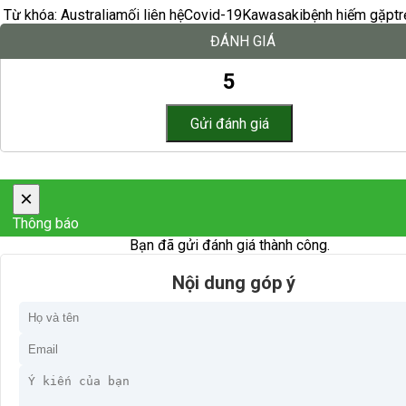
Từ khóa:
Australia
mối liên hệ
Covid-19
Kawasaki
bệnh hiếm gặp
t
ĐÁNH GIÁ
5
×
Thông báo
Bạn đã gửi đánh giá thành công.
Nội dung góp ý