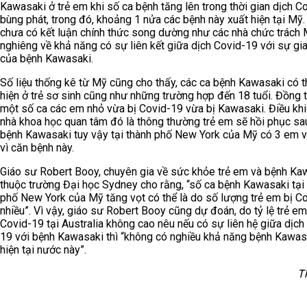
Kawasaki ở trẻ em khi số ca bệnh tăng lên trong thời gian dịch C
bùng phát, trong đó, khoảng 1 nửa các bệnh này xuất hiện tại Mỹ
chưa có kết luận chính thức song dường như các nhà chức trách
nghiêng về khả năng có sự liên kết giữa dịch Covid-19 với sự gi
của bệnh Kawasaki.
Số liệu thống kê từ Mỹ cũng cho thấy, các ca bệnh Kawasaki có t
hiện ở trẻ sơ sinh cũng như những trường hợp đến 18 tuổi. Đồng t
một số ca các em nhỏ vừa bị Covid-19 vừa bị Kawasaki. Điều khi
nhà khoa học quan tâm đó là thông thường trẻ em sẽ hồi phục sau
bệnh Kawasaki tuy vậy tại thành phố New York của Mỹ có 3 em v
vì căn bệnh này.
Giáo sư Robert Booy, chuyên gia về sức khỏe trẻ em và bệnh Ka
thuộc trường Đại học Sydney cho rằng, “số ca bệnh Kawasaki tại
phố New York của Mỹ tăng vọt có thể là do số lượng trẻ em bị C
nhiều”. Vì vậy, giáo sư Robert Booy cũng dự đoán, do tỷ lệ trẻ e
Covid-19 tại Australia không cao nêu nếu có sự liên hệ giữa dịch
19 với bệnh Kawasaki thì “không có nghiều khả năng bệnh Kawas
hiện tại nước này”.
T