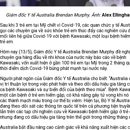
Giám đốc Y tế Australia Brendan Murphy. Ảnh:
Alex Ellingh
Sau khi 3 trẻ em tại Mỹ chết vì Covid-19, các quan chức y tế Aust
gọi các chuyên gia về sức khỏe trẻ em thúc đẩy các nghiên cứu đ
mối liên hệ giữa Covid-19 với bệnh Kawasaki, một loại bệnh hiế
trẻ em.
Hôm nay (13/5), Giám đốc Y tế Australia Brendan Murphy đề ngh
chuyên gia hàng đầu về nhi khoa của nước này báo cáo về bệnh
Kawasaki, vốn xuất hiện ở gần 100 trẻ em tại Mỹ trong 2 tháng q
thời điểm dịch Covid-19 bùng phát mạnh tại nước này.
Người phát ngôn của Giám đốc Y tế Australia cho biết: “Australia
vị trí thuận lợi trong việc phát hiện và theo dõi dấu hiệu gia tăng 
ca bệnh Kawasaki và sự biến đổi của bệnh theo mùa”. Bệnh Kawa
một căn bệnh ở trẻ em hiếm gặp, có khả năng gây tử vong khi nó
các thành mạch máu trong cơ thể bị viêm. Hiện tại, Bộ Y tế Austra
đang theo dõi sát các thông tin quốc tế trên cả phương tiện truyề
lẫn trên các tạp chí nghiên cứu về Kawasaki bệnh hiếm gặp ở trẻ
nhưng đang có dấu hiệu gia tăng trên thế giới trong những tháng 
Australia bắt đầu nâng cao cảnh giác về khả năng xuất hiện các 